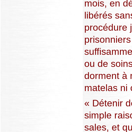
mois, en dé
libérés san
procédure j
prisonniers
suffisammen
ou de soins
dorment à 
matelas ni 
« Détenir d
simple rais
sales, et q