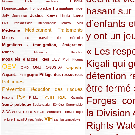
(12/289)
(15/289)
(10/289)
(49/289)
Histoire
Guinée
Haïti
Handicap
basant sur
Homosexualité, Homophobie
(44/289)
(47/289)
(34/289)
Humanitaire
Inde
Justice
Livre
(10/289)
(21/289)
(65/289)
(35/289)
(25/289)
(62/289)
Kenya
JAIV
Jeunesse
Liberia
d’enfants e
(24/289)
(11/289)
(21/289)
Lois transmission intentionnelle
Malawi
Mali
Médicament, Traitements
Médecine
(62/289)
(142/289)
y ont un jo
(11/289)
Memory box, travail de mémoire
Migrations - immigration, émigration
(67/289)
« Les respo
Milices
(34/289)
(15/289)
Minorités culturelles
Modalités d’accueil des OEV
(58/289)
(54/289)
(27/289)
MSF
Nigeria
Kigali qui 
OEV
(269/289)
(26/289)
(58/289)
(44/289)
(112/289)
Orphelin
ONU
ONUSIDA
OMD
détention r
Pillage des ressources
Ouganda
(29/289)
(27/289)
(77/289)
Photographie
Politiques
(120/289)
être fermé 
Prévention, réduction des risques
(131/289)
Psy
PVVIH
RDC
(22/289)
(119/289)
(12/289)
(111/289)
(104/289)
(23/289)
Forges, con
Prisons
PTME
Rwanda
Santé publique
(59/289)
(9/289)
(13/289)
(19/289)
Scolarisation
Sénégal
Sérophobie
la Divisio
SIDA
(29/289)
(13/289)
(12/289)
(19/289)
(10/289)
(15/289)
Sierra Leone
Somalie
Sorcellerie
Tchad
Togo
VIH
(17/289)
(21/289)
(26/289)
(23/289)
(154/289)
(12/289)
(21/289)
Torture
Travail
Unitaid
Vidéo
Zambie
Zimbabwe
Rights Wat