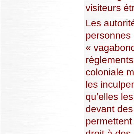
visiteurs é
Les autorit
personnes d
« vagabond
règlements
coloniale ma
les inculpen
qu’elles le
devant des 
permettent 
droit à des