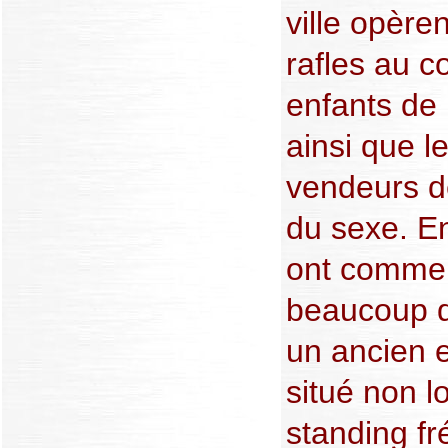
ville opère
rafles au c
enfants de
ainsi que l
vendeurs de
du sexe. En
ont commen
beaucoup d
un ancien 
situé non l
standing fr