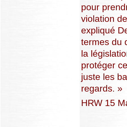
pour prendr
violation de
expliqué D
termes du d
la législati
protéger ce
juste les b
regards. »
HRW 15 Ma