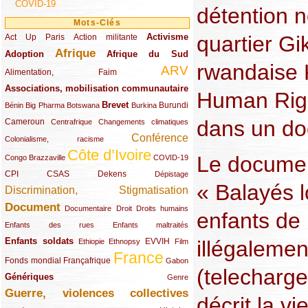
COVID-19
détention no
Mots-Clés
Activisme
quartier Gi
Act Up Paris
(49/289)
(32/289)
(73/289)
Action militante
Afrique
Adoption
(82/289)
(161/289)
(73/289)
Afrique du Sud
rwandaise K
ARV
(48/289)
(203/289)
Alimentation, Faim
Associations, mobilisation communautaire
(65/289)
Human Righ
Brevet
(13/289)
(16/289)
(9/289)
(83/289)
(18/289)
(30/289)
Burundi
Bénin
Big Pharma
Botswana
Burkina
dans un do
Cameroun
(47/289)
(23/289)
(10/289)
Centrafrique
Changements climatiques
Conférence
(19/289)
(118/289)
Colonialisme, racisme
Côte d’Ivoire
(24/289)
(263/289)
(13/289)
Le document
Congo Brazzaville
COVID-19
CPI
(48/289)
(32/289)
(29/289)
(19/289)
CSAS
Dekens
Dépistage
« Balayés l
Discrimination, Stigmatisation
(131/289)
Document
(145/289)
(9/289)
(20/289)
(22/289)
Documentaire
Droit
Droits humains
enfants de 
(21/289)
(10/289)
Enfants des rues
Enfants maltraités
Enfants soldats
illégalemen
(68/289)
(12/289)
(15/289)
(55/289)
(22/289)
EVVIH
Ethiopie
Ethnopsy
Film
France
(48/289)
(39/289)
(289/289)
(12/289)
Fonds mondial
Françafrique
Gabon
(telechargea
Génériques
(59/289)
(22/289)
Genre
Guerre, violences collectives
(149/289)
décrit la v