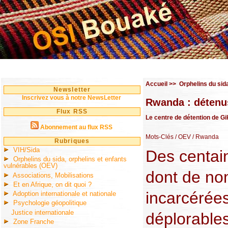
Accueil
>>
Orphelins du sid
Newsletter
Inscrivez vous à notre NewsLetter
Rwanda : détenus
Flux RSS
Le centre de détention de Gi
Abonnement au flux RSS
Mots-Clés
/ OEV
/ Rwanda
Rubriques
VIH/Sida
Des centai
Orphelins du sida, orphelins et enfants
vulnérables (OEV)
dont de no
Associations, Mobilisations
Et en Afrique, on dit quoi ?
incarcérée
Adoption internationale et nationale
Psychologie géopolitique
Justice internationale
déplorable
Zone Franche