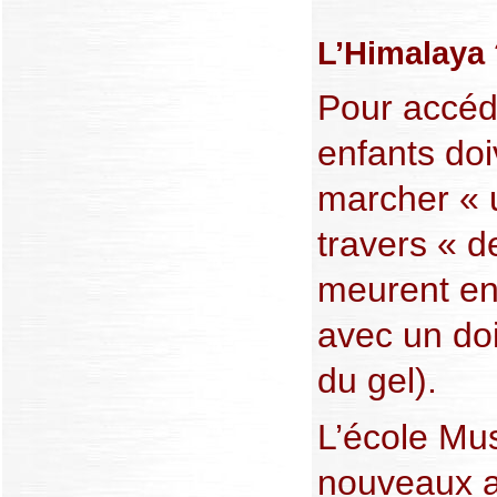
L’Himalaya 
Pour accéde
enfants doi
marcher « 
travers « d
meurent en 
avec un doi
du gel).
L’école Mus
nouveaux a