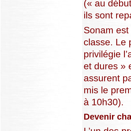
(« au début
ils sont re
Sonam est l
classe. Le 
privilégie 
et dures » e
assurent p
mis le prem
à 10h30).
Devenir ch