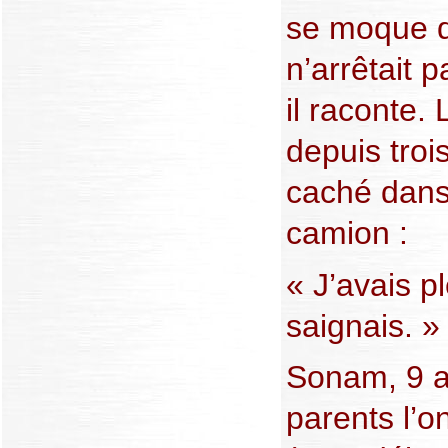
se moque de
n’arrêtait 
il raconte.
depuis trois
caché dans 
camion :
« J’avais p
saignais. »
Sonam, 9 a
parents l’