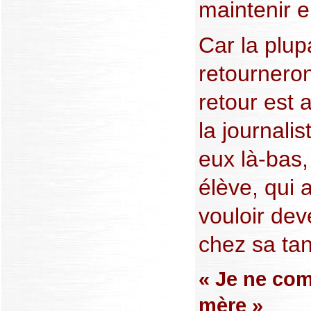
maintenir en
Car la plup
retourneron
retour est 
la journalis
eux là-bas,
élève, qui 
vouloir dev
chez sa tan
« Je ne com
mère »