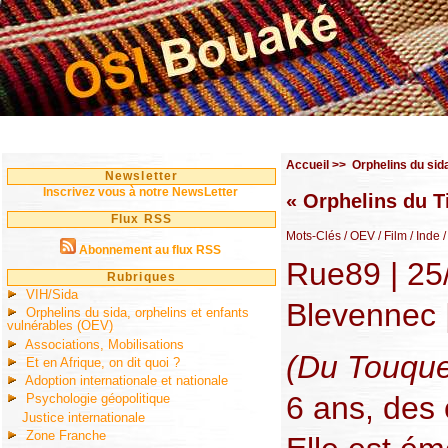
Accueil
>>
Orphelins du sid
Newsletter
Inscrivez vous à notre NewsLetter
« Orphelins du Ti
Flux RSS
Mots-Clés
/ OEV
/ Film
/ Inde
/
Abonnement au flux RSS
Rue89 | 25
Rubriques
VIH/Sida
Blevennec 
Orphelins du sida, orphelins et enfants
vulnérables (OEV)
Associations, Mobilisations
(Du Touque
Et en Afrique, on dit quoi ?
Adoption internationale et nationale
6 ans, des 
Psychologie géopolitique
Justice internationale
Zone Franche