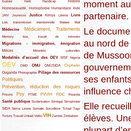
moment au 
(12/289)
(15/289)
(10/289)
(49/289)
Histoire
Guinée
Haïti
Handicap
Homosexualité, Homophobie
(44/289)
(47/289)
(34/289)
Humanitaire
Inde
partenaire.
Justice
Livre
(10/289)
(21/289)
(65/289)
(35/289)
(25/289)
(62/289)
Kenya
JAIV
Jeunesse
Liberia
(24/289)
(11/289)
(21/289)
Lois transmission intentionnelle
Malawi
Mali
Le documen
Médicament, Traitements
Médecine
(62/289)
(142/289)
(11/289)
Memory box, travail de mémoire
au nord de 
Migrations - immigration, émigration
(67/289)
Milices
(34/289)
(15/289)
Minorités culturelles
de Mussoori
Modalités d’accueil des OEV
(58/289)
(54/289)
(27/289)
MSF
Nigeria
OEV
gouverneme
(269/289)
(26/289)
(58/289)
(44/289)
(112/289)
Orphelin
ONU
ONUSIDA
OMD
Pillage des ressources
Ouganda
(29/289)
(27/289)
(77/289)
Photographie
ses enfant
Politiques
(120/289)
Prévention, réduction des risques
(131/289)
influence c
Psy
PVVIH
RDC
(22/289)
(119/289)
(12/289)
(111/289)
(104/289)
(23/289)
Prisons
PTME
Rwanda
Santé publique
(59/289)
(9/289)
(13/289)
(19/289)
Scolarisation
Sénégal
Sérophobie
Elle recuei
SIDA
(29/289)
(13/289)
(12/289)
(19/289)
(10/289)
(15/289)
Sierra Leone
Somalie
Sorcellerie
Tchad
Togo
VIH
élèves. Une
(17/289)
(21/289)
(26/289)
(23/289)
(154/289)
(12/289)
(21/289)
Torture
Travail
Unitaid
Vidéo
Zambie
Zimbabwe
plupart d’e