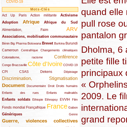
Elle est ém
COVID-19
quand elle 
Mots-Clés
Activisme
Act Up Paris
(49/289)
(32/289)
(73/289)
Action militante
pull rose 
Afrique
Adoption
(82/289)
(161/289)
(73/289)
Afrique du Sud
ARV
(48/289)
(203/289)
Alimentation, Faim
pantalon gr
Associations, mobilisation communautaire
(65/289)
Brevet
(13/289)
(16/289)
(9/289)
(83/289)
(18/289)
(30/289)
Burundi
Bénin
Big Pharma
Botswana
Burkina
Dholma, 6 a
Cameroun
(47/289)
(23/289)
(10/289)
Centrafrique
Changements climatiques
Conférence
(19/289)
(118/289)
Colonialisme, racisme
petite fill
Côte d’Ivoire
(24/289)
(263/289)
(13/289)
Congo Brazzaville
COVID-19
principaux
CPI
(48/289)
(32/289)
(29/289)
(19/289)
CSAS
Dekens
Dépistage
Discrimination, Stigmatisation
(131/289)
« Orphelins
Document
(145/289)
(9/289)
(20/289)
(22/289)
Documentaire
Droit
Droits humains
(21/289)
(10/289)
2009. Le fil
Enfants des rues
Enfants maltraités
Enfants soldats
(68/289)
(12/289)
(15/289)
(55/289)
(22/289)
EVVIH
Ethiopie
Ethnopsy
Film
internation
France
(48/289)
(39/289)
(289/289)
(12/289)
Fonds mondial
Françafrique
Gabon
Génériques
(59/289)
(22/289)
Genre
grand repor
Guerre, violences collectives
(149/289)