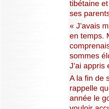
tibétaine e
ses parents
« J’avais 
en temps. M
comprenais
sommes élo
J’ai appris 
A la fin de
rappelle q
année le g
vouloir accu