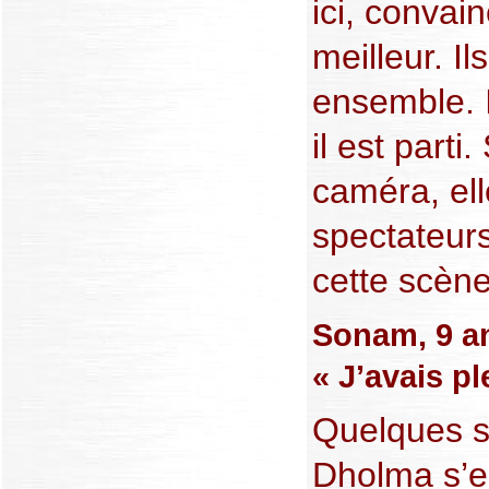
ici, convai
meilleur. I
ensemble. I
il est part
caméra, ell
spectateurs
cette scène
Sonam, 9 an
« J’avais p
Quelques se
Dholma s’es