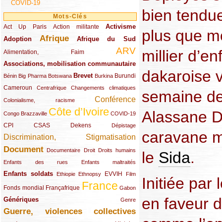
COVID-19
bien tendue
Mots-Clés
Activisme
Act Up Paris
(49/289)
(32/289)
(73/289)
Action militante
plus que mo
Afrique
Adoption
(82/289)
(161/289)
(73/289)
Afrique du Sud
ARV
millier d’en
(48/289)
(203/289)
Alimentation, Faim
Associations, mobilisation communautaire
(65/289)
dakaroise ve
Brevet
(13/289)
(16/289)
(9/289)
(83/289)
(18/289)
(30/289)
Burundi
Bénin
Big Pharma
Botswana
Burkina
Cameroun
(47/289)
(23/289)
(10/289)
Centrafrique
Changements climatiques
semaine de
Conférence
(19/289)
(118/289)
Colonialisme, racisme
Côte d’Ivoire
Alassane Dj
(24/289)
(263/289)
(13/289)
Congo Brazzaville
COVID-19
CPI
(48/289)
(32/289)
(29/289)
(19/289)
CSAS
Dekens
Dépistage
caravane m
Discrimination, Stigmatisation
(131/289)
Document
(145/289)
(9/289)
(20/289)
(22/289)
Documentaire
Droit
Droits humains
le
Sida
.
(21/289)
(10/289)
Enfants des rues
Enfants maltraités
Enfants soldats
(68/289)
(12/289)
(15/289)
(55/289)
(22/289)
EVVIH
Ethiopie
Ethnopsy
Film
Initiée pa
France
(48/289)
(39/289)
(289/289)
(12/289)
Fonds mondial
Françafrique
Gabon
en faveur d
Génériques
(59/289)
(22/289)
Genre
Guerre, violences collectives
(149/289)