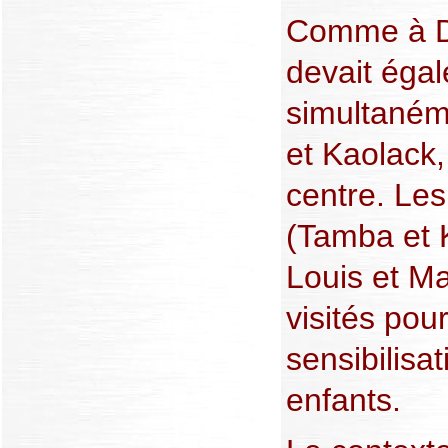
Comme à Da
devait éga
simultanéme
et Kaolack,
centre. Les
(Tamba et K
Louis et Ma
visités pou
sensibilisat
enfants.