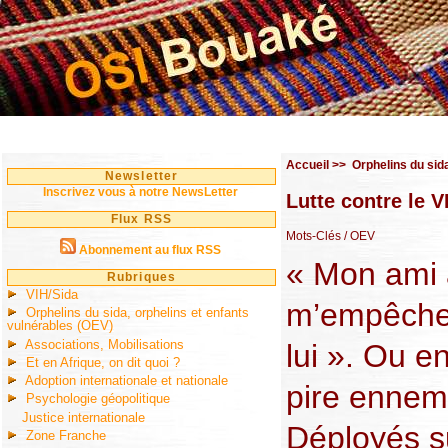
Accueil
>>
Orphelins du sid
Newsletter
Inscrivez vous à notre NewsLetter
Lutte contre le V
Flux RSS
Mots-Clés
/ OEV
Abonnement au flux RSS
« Mon ami 
Rubriques
VIH/Sida
m’empêche 
Orphelins du sida, orphelins et enfants
vulnérables (OEV)
Associations, Mobilisations
lui ». Ou e
Et en Afrique, on dit quoi ?
Adoption internationale et nationale
pire ennemi
Psychologie géopolitique
Justice internationale
Déployés s
Zone Franche