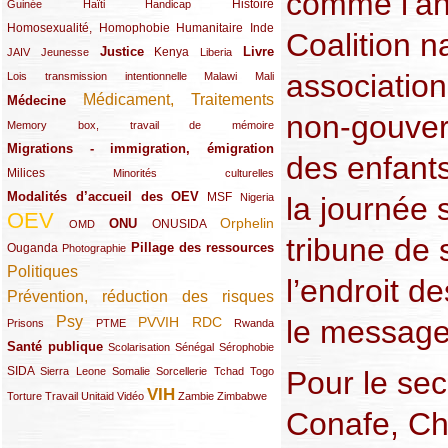
comme l’an
(12/289)
(15/289)
(10/289)
(49/289)
Histoire
Guinée
Haïti
Handicap
Homosexualité, Homophobie
(44/289)
(47/289)
(34/289)
Humanitaire
Inde
Coalition n
Justice
Livre
(10/289)
(21/289)
(65/289)
(35/289)
(25/289)
(62/289)
Kenya
JAIV
Jeunesse
Liberia
association
(24/289)
(11/289)
(21/289)
Lois transmission intentionnelle
Malawi
Mali
Médicament, Traitements
Médecine
(62/289)
(142/289)
non-gouver
(11/289)
Memory box, travail de mémoire
Migrations - immigration, émigration
(67/289)
des enfant
Milices
(34/289)
(15/289)
Minorités culturelles
Modalités d’accueil des OEV
(58/289)
(54/289)
(27/289)
MSF
la journée 
Nigeria
OEV
(269/289)
(26/289)
(58/289)
(44/289)
(112/289)
Orphelin
ONU
ONUSIDA
OMD
tribune de 
Pillage des ressources
Ouganda
(29/289)
(27/289)
(77/289)
Photographie
Politiques
(120/289)
l’endroit d
Prévention, réduction des risques
(131/289)
Psy
le message
PVVIH
RDC
(22/289)
(119/289)
(12/289)
(111/289)
(104/289)
(23/289)
Prisons
PTME
Rwanda
Santé publique
(59/289)
(9/289)
(13/289)
(19/289)
Scolarisation
Sénégal
Sérophobie
SIDA
(29/289)
(13/289)
(12/289)
(19/289)
(10/289)
(15/289)
Pour le sec
Sierra Leone
Somalie
Sorcellerie
Tchad
Togo
VIH
(17/289)
(21/289)
(26/289)
(23/289)
(154/289)
(12/289)
(21/289)
Torture
Travail
Unitaid
Vidéo
Zambie
Zimbabwe
Conafe, C