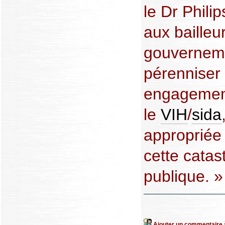
le Dr Philip
aux bailleu
gouverneme
pérenniser 
engagement
le
VIH
/
sida
appropriée 
cette catas
publique. »
Ajouter un commentaire à