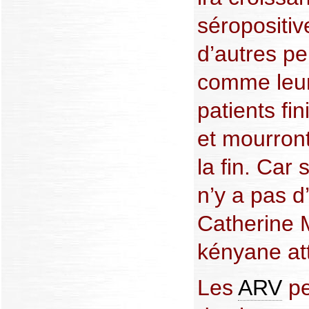
séropositiv
d’autres p
comme leur
patients fi
et mourront
la fin. Car
n’y a pas d
Catherine 
kényane at
Les
ARV
pe