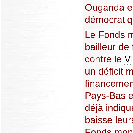
Ouganda et
démocrati
Le Fonds m
bailleur de
contre le
V
un déficit 
financement
Pays-Bas et
déjà indiqué
baisse leur
Fonds mondi