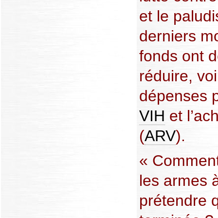
et le palud
derniers mo
fonds ont d
réduire, vo
dépenses p
VIH
et l’ach
(
ARV
).
« Comment
les armes 
prétendre q