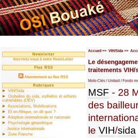
Accueil
>>
VIH/Sida
>>
Accè
Newsletter
Inscrivez vous à notre NewsLetter
Le désengagement
Flux RSS
traitements VIH/
Abonnement au flux RSS
Mots-Clés
/ Unitaid
/ Fonds m
Rubriques
MSF
- 28 M
VIH/Sida
Orphelins du sida, orphelins et enfants
vulnérables (OEV)
des bailleu
Associations, Mobilisations
Et en Afrique, on dit quoi ?
internation
Adoption internationale et nationale
Psychologie géopolitique
le
VIH
/
sida
Justice internationale
Zone Franche