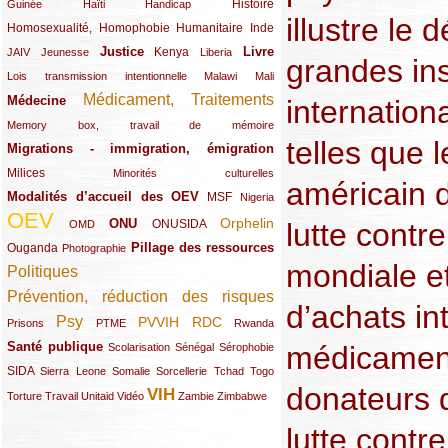
(12/289)
(15/289)
(10/289)
(49/289)
Histoire
Guinée
Haïti
Handicap
illustre l
Homosexualité, Homophobie
(44/289)
(47/289)
(34/289)
Humanitaire
Inde
Justice
Livre
(10/289)
(21/289)
(65/289)
(35/289)
(25/289)
(62/289)
Kenya
JAIV
Jeunesse
Liberia
grandes ins
(24/289)
(11/289)
(21/289)
Lois transmission intentionnelle
Malawi
Mali
Médicament, Traitements
Médecine
(62/289)
(142/289)
internation
(11/289)
Memory box, travail de mémoire
telles que 
Migrations - immigration, émigration
(67/289)
Milices
(34/289)
(15/289)
Minorités culturelles
américain d
Modalités d’accueil des OEV
(58/289)
(54/289)
(27/289)
MSF
Nigeria
OEV
(269/289)
(26/289)
(58/289)
(44/289)
(112/289)
Orphelin
ONU
lutte contr
ONUSIDA
OMD
Pillage des ressources
Ouganda
(29/289)
(27/289)
(77/289)
Photographie
mondiale et
Politiques
(120/289)
Prévention, réduction des risques
(131/289)
d’achats in
Psy
PVVIH
RDC
(22/289)
(119/289)
(12/289)
(111/289)
(104/289)
(23/289)
Prisons
PTME
Rwanda
Santé publique
médicament
(59/289)
(9/289)
(13/289)
(19/289)
Scolarisation
Sénégal
Sérophobie
SIDA
(29/289)
(13/289)
(12/289)
(19/289)
(10/289)
(15/289)
Sierra Leone
Somalie
Sorcellerie
Tchad
Togo
donateurs 
VIH
(17/289)
(21/289)
(26/289)
(23/289)
(154/289)
(12/289)
(21/289)
Torture
Travail
Unitaid
Vidéo
Zambie
Zimbabwe
lutte contr