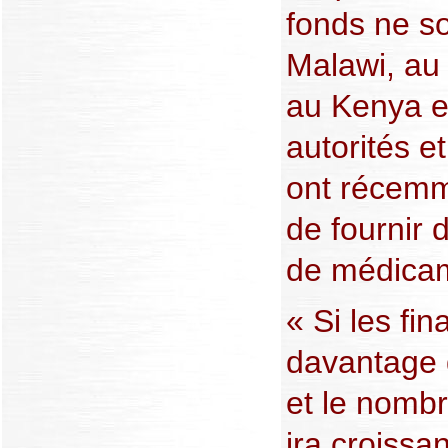
fonds ne s
Malawi, au
au Kenya e
autorités e
ont récem
de fournir 
de médica
« Si les fi
davantage 
et le nomb
ira croissa