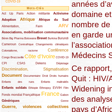
COVID-19
années d’a
Mots-Clés
domaine et
Activisme
Act Up Paris
(49/289)
(32/289)
(73/289)
Action militante
Afrique
Adoption
(82/289)
(161/289)
(73/289)
Afrique du Sud
nombre de 
ARV
(48/289)
(203/289)
Alimentation, Faim
Associations, mobilisation communautaire
en garde u
(65/289)
Brevet
(13/289)
(16/289)
(9/289)
(83/289)
(18/289)
(30/289)
Burundi
Bénin
Big Pharma
Botswana
Burkina
l’associati
Cameroun
(47/289)
(23/289)
(10/289)
Centrafrique
Changements climatiques
Conférence
(19/289)
(118/289)
Colonialisme, racisme
Médecins S
Côte d’Ivoire
(24/289)
(263/289)
(13/289)
Congo Brazzaville
COVID-19
CPI
(48/289)
(32/289)
(29/289)
(19/289)
CSAS
Dekens
Dépistage
Ce rapport,
Discrimination, Stigmatisation
(131/289)
Document
(145/289)
(9/289)
(20/289)
(22/289)
Quit : HIV
Documentaire
Droit
Droits humains
(21/289)
(10/289)
Enfants des rues
Enfants maltraités
Widening in
Enfants soldats
(68/289)
(12/289)
(15/289)
(55/289)
(22/289)
EVVIH
Ethiopie
Ethnopsy
Film
France
(48/289)
(39/289)
(289/289)
(12/289)
Fonds mondial
Françafrique
Gabon
des analyse
Génériques
(59/289)
(22/289)
Genre
Guerre, violences collectives
pays d’Afr
(149/289)