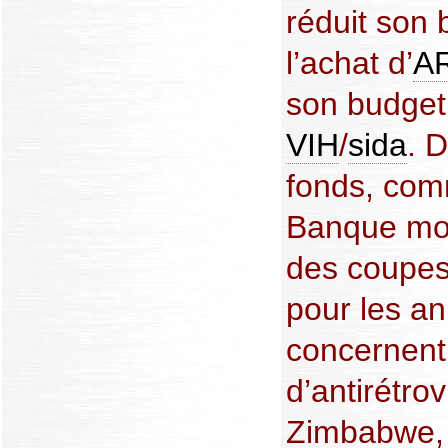
réduit son 
l’achat d’
A
son budget 
VIH
/
sida
. D
fonds, com
Banque mon
des coupes
pour les an
concernent 
d’antirétro
Zimbabwe,