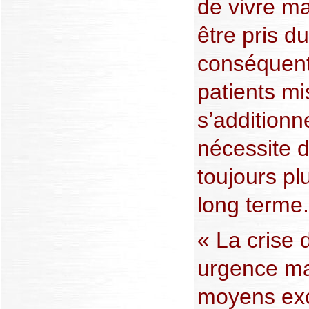
de vivre ma
être pris du
conséquent
patients m
s’addition
nécessite 
toujours pl
long terme.
« La crise
urgence ma
moyens exc