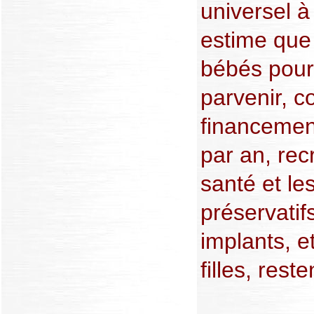
universel à 
estime que
bébés pourr
parvenir, c
financement
par an, rec
santé et le
préservati
implants, e
filles, rest