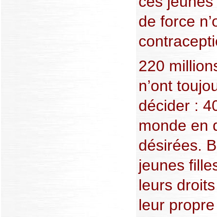
ces jeunes 
de force n’
contracepti
220 millio
n’ont touj
décider : 
monde en d
désirées. 
jeunes fill
leurs droit
leur propr