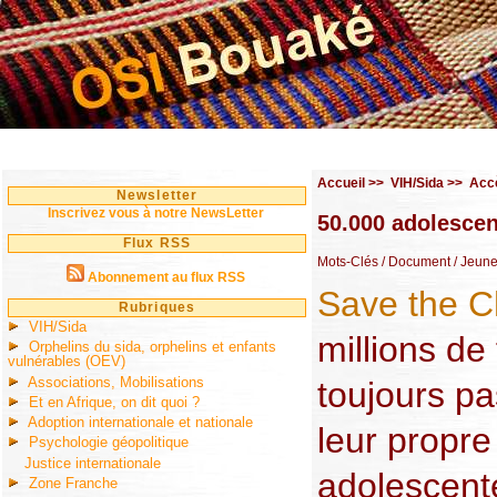
Accueil
>>
VIH/Sida
>>
Accè
Newsletter
Inscrivez vous à notre NewsLetter
50.000 adolescen
Flux RSS
Mots-Clés
/ Document
/ Jeun
Abonnement au flux RSS
Save the C
Rubriques
VIH/Sida
millions d
Orphelins du sida, orphelins et enfants
vulnérables (OEV)
Associations, Mobilisations
toujours p
Et en Afrique, on dit quoi ?
Adoption internationale et nationale
leur propr
Psychologie géopolitique
Justice internationale
adolescent
Zone Franche