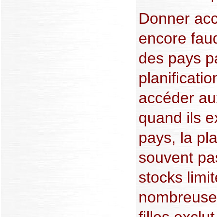
Donner accè
encore fau
des pays pa
planificati
accéder aux
quand ils e
pays, la pla
souvent pas
stocks limi
nombreuses
filles exclu