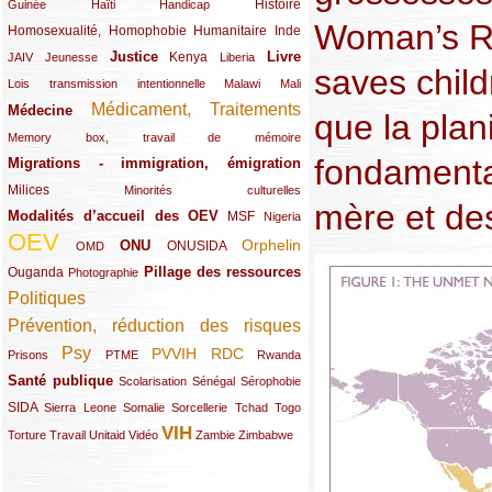
(12/289)
(15/289)
(10/289)
(49/289)
Histoire
Guinée
Haïti
Handicap
Woman’s Ri
Homosexualité, Homophobie
(44/289)
(47/289)
(34/289)
Humanitaire
Inde
Justice
Livre
(10/289)
(21/289)
(65/289)
(35/289)
(25/289)
(62/289)
Kenya
JAIV
Jeunesse
Liberia
saves childr
(24/289)
(11/289)
(21/289)
Lois transmission intentionnelle
Malawi
Mali
Médicament, Traitements
Médecine
(62/289)
(142/289)
que la plani
(11/289)
Memory box, travail de mémoire
fondamental
Migrations - immigration, émigration
(67/289)
Milices
(34/289)
(15/289)
Minorités culturelles
mère et de
Modalités d’accueil des OEV
(58/289)
(54/289)
(27/289)
MSF
Nigeria
OEV
(269/289)
(26/289)
(58/289)
(44/289)
(112/289)
Orphelin
ONU
ONUSIDA
OMD
Pillage des ressources
Ouganda
(29/289)
(27/289)
(77/289)
Photographie
Politiques
(120/289)
Prévention, réduction des risques
(131/289)
Psy
PVVIH
RDC
(22/289)
(119/289)
(12/289)
(111/289)
(104/289)
(23/289)
Prisons
PTME
Rwanda
Santé publique
(59/289)
(9/289)
(13/289)
(19/289)
Scolarisation
Sénégal
Sérophobie
SIDA
(29/289)
(13/289)
(12/289)
(19/289)
(10/289)
(15/289)
Sierra Leone
Somalie
Sorcellerie
Tchad
Togo
VIH
(17/289)
(21/289)
(26/289)
(23/289)
(154/289)
(12/289)
(21/289)
Torture
Travail
Unitaid
Vidéo
Zambie
Zimbabwe