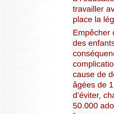
travailler a
place la lé
Empêcher q
des enfants
conséquenc
complicati
cause de d
âgées de 15
d’éviter, c
50.000 ado