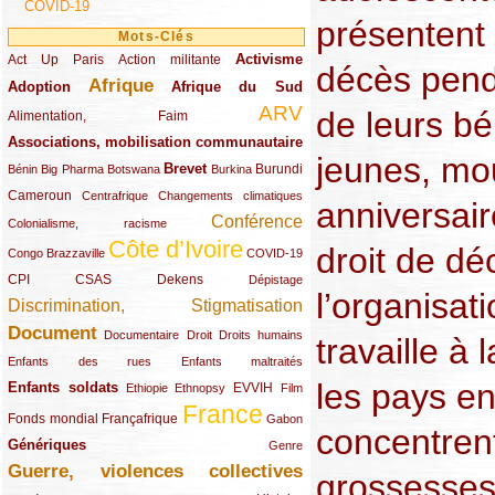
COVID-19
présentent 
Mots-Clés
Activisme
Act Up Paris
(49/289)
(32/289)
(73/289)
Action militante
décès pend
Afrique
Adoption
(82/289)
(161/289)
(73/289)
Afrique du Sud
ARV
de leurs b
(48/289)
(203/289)
Alimentation, Faim
Associations, mobilisation communautaire
(65/289)
jeunes, mou
Brevet
(13/289)
(16/289)
(9/289)
(83/289)
(18/289)
(30/289)
Burundi
Bénin
Big Pharma
Botswana
Burkina
Cameroun
(47/289)
(23/289)
(10/289)
Centrafrique
Changements climatiques
anniversai
Conférence
(19/289)
(118/289)
Colonialisme, racisme
Côte d’Ivoire
droit de déc
(24/289)
(263/289)
(13/289)
Congo Brazzaville
COVID-19
CPI
(48/289)
(32/289)
(29/289)
(19/289)
CSAS
Dekens
Dépistage
l’organisat
Discrimination, Stigmatisation
(131/289)
Document
(145/289)
(9/289)
(20/289)
(22/289)
Documentaire
Droit
Droits humains
travaille à 
(21/289)
(10/289)
Enfants des rues
Enfants maltraités
les pays e
Enfants soldats
(68/289)
(12/289)
(15/289)
(55/289)
(22/289)
EVVIH
Ethiopie
Ethnopsy
Film
France
(48/289)
(39/289)
(289/289)
(12/289)
Fonds mondial
Françafrique
Gabon
concentren
Génériques
(59/289)
(22/289)
Genre
Guerre, violences collectives
(149/289)
grossesses