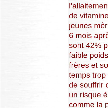
l’allaiteme
de vitamine
jeunes mèr
6 mois apr
sont 42% pl
faible poid
frères et 
temps trop 
de souffrir
un risque 
comme la p