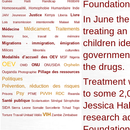
Foundation,
(12/289)
(15/289)
(10/289)
(49/289)
Histoire
Guinée
Haïti
Handicap
Homosexualité, Homophobie
(44/289)
(47/289)
(34/289)
Humanitaire
Inde
Justice
Livre
(10/289)
(21/289)
(65/289)
(35/289)
(25/289)
(62/289)
Kenya
JAIV
Jeunesse
Liberia
In June th
(24/289)
(11/289)
(21/289)
Lois transmission intentionnelle
Malawi
Mali
treating an 
Médicament, Traitements
Médecine
(62/289)
(142/289)
(11/289)
Memory box, travail de mémoire
children ide
Migrations - immigration, émigration
(67/289)
Milices
(34/289)
(15/289)
Minorités culturelles
government
Modalités d’accueil des OEV
(58/289)
(54/289)
(27/289)
MSF
Nigeria
OEV
the drugs.
(269/289)
(26/289)
(58/289)
(44/289)
(112/289)
Orphelin
ONU
ONUSIDA
OMD
Pillage des ressources
Ouganda
(29/289)
(27/289)
(77/289)
Photographie
Treatment 
Politiques
(120/289)
Prévention, réduction des risques
(131/289)
to some 2,0
Psy
PVVIH
RDC
(22/289)
(119/289)
(12/289)
(111/289)
(104/289)
(23/289)
Prisons
PTME
Rwanda
Santé publique
(59/289)
(9/289)
(13/289)
(19/289)
Scolarisation
Sénégal
Sérophobie
Jessica Hab
SIDA
(29/289)
(13/289)
(12/289)
(19/289)
(10/289)
(15/289)
Sierra Leone
Somalie
Sorcellerie
Tchad
Togo
VIH
research ad
(17/289)
(21/289)
(26/289)
(23/289)
(154/289)
(12/289)
(21/289)
Torture
Travail
Unitaid
Vidéo
Zambie
Zimbabwe
Foundation