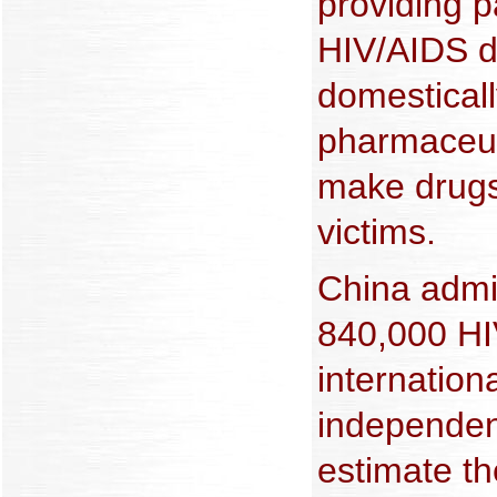
providing pa
HIV/AIDS d
domesticall
pharmaceut
make drugs 
victims.
China admi
840,000 HI
internation
independen
estimate t