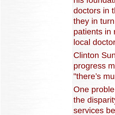
doctors in 
they in tur
patients in
local docto
Clinton Su
progress m
"there’s mu
One proble
the disparit
services b