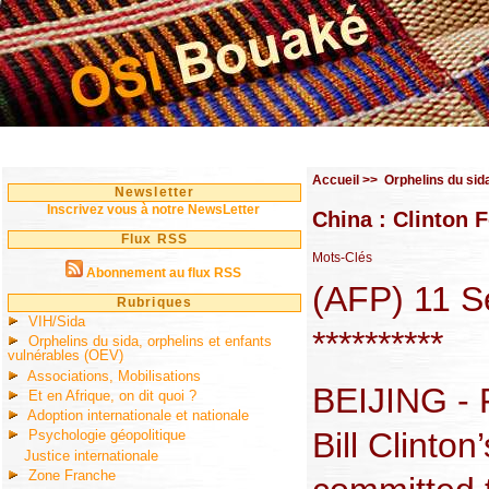
Accueil
>>
Orphelins du sid
Newsletter
Inscrivez vous à notre NewsLetter
China : Clinton 
Flux RSS
Mots-Clés
Abonnement au flux RSS
(AFP) 11 
Rubriques
VIH/Sida
**********
Orphelins du sida, orphelins et enfants
vulnérables (OEV)
Associations, Mobilisations
BEIJING - 
Et en Afrique, on dit quoi ?
Adoption internationale et nationale
Bill Clinto
Psychologie géopolitique
Justice internationale
Zone Franche