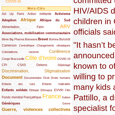
committed t
COVID-19
HIV/AIDS d
Mots-Clés
Activisme
Act Up Paris
(49/289)
(32/289)
(73/289)
Action militante
children in
Afrique
Adoption
(82/289)
(161/289)
(73/289)
Afrique du Sud
ARV
(48/289)
(203/289)
Alimentation, Faim
officials s
Associations, mobilisation communautaire
(65/289)
Brevet
(13/289)
(16/289)
(9/289)
(83/289)
(18/289)
(30/289)
Burundi
Bénin
Big Pharma
Botswana
Burkina
"It hasn’t b
Cameroun
(47/289)
(23/289)
(10/289)
Centrafrique
Changements climatiques
Conférence
(19/289)
(118/289)
Colonialisme, racisme
announced 
Côte d’Ivoire
(24/289)
(263/289)
(13/289)
Congo Brazzaville
COVID-19
known to of
CPI
(48/289)
(32/289)
(29/289)
(19/289)
CSAS
Dekens
Dépistage
Discrimination, Stigmatisation
(131/289)
willing to p
Document
(145/289)
(9/289)
(20/289)
(22/289)
Documentaire
Droit
Droits humains
(21/289)
(10/289)
many kids 
Enfants des rues
Enfants maltraités
Enfants soldats
(68/289)
(12/289)
(15/289)
(55/289)
(22/289)
EVVIH
Ethiopie
Ethnopsy
Film
Pattillo, a
France
(48/289)
(39/289)
(289/289)
(12/289)
Fonds mondial
Françafrique
Gabon
Génériques
(59/289)
(22/289)
Genre
specialist f
Guerre, violences collectives
(149/289)