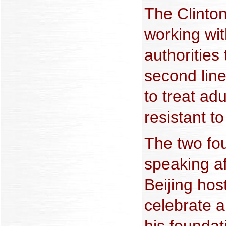
The Clinton
working wi
authorities 
second lin
to treat ad
resistant to
The two fou
speaking a
Beijing hos
celebrate 
his foundat