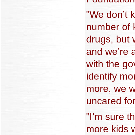
"We don’t 
number of 
drugs, but 
and we’re a
with the go
identify mo
more, we wi
uncared for
"I’m sure 
more kids 