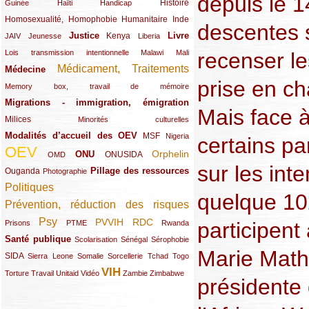
depuis le 14
(12/289)
(15/289)
(10/289)
(49/289)
Histoire
Guinée
Haïti
Handicap
Homosexualité, Homophobie
(44/289)
(47/289)
(34/289)
Humanitaire
Inde
descentes s
Justice
Livre
(10/289)
(21/289)
(65/289)
(35/289)
(25/289)
(62/289)
Kenya
JAIV
Jeunesse
Liberia
(24/289)
(11/289)
(21/289)
recenser l
Lois transmission intentionnelle
Malawi
Mali
Médicament, Traitements
Médecine
(62/289)
(142/289)
prise en ch
(11/289)
Memory box, travail de mémoire
Migrations - immigration, émigration
(67/289)
Mais face 
Milices
(34/289)
(15/289)
Minorités culturelles
Modalités d’accueil des OEV
(58/289)
(54/289)
(27/289)
MSF
Nigeria
certains pa
OEV
(269/289)
(26/289)
(58/289)
(44/289)
(112/289)
Orphelin
ONU
ONUSIDA
OMD
sur les int
Pillage des ressources
Ouganda
(29/289)
(27/289)
(77/289)
Photographie
Politiques
(120/289)
quelque 10
Prévention, réduction des risques
(131/289)
Psy
PVVIH
RDC
(22/289)
(119/289)
(12/289)
(111/289)
(104/289)
(23/289)
participent
Prisons
PTME
Rwanda
Santé publique
(59/289)
(9/289)
(13/289)
(19/289)
Scolarisation
Sénégal
Sérophobie
Marie Math
SIDA
(29/289)
(13/289)
(12/289)
(19/289)
(10/289)
(15/289)
Sierra Leone
Somalie
Sorcellerie
Tchad
Togo
VIH
(17/289)
(21/289)
(26/289)
(23/289)
(154/289)
(12/289)
(21/289)
Torture
Travail
Unitaid
Vidéo
Zambie
Zimbabwe
présidente 