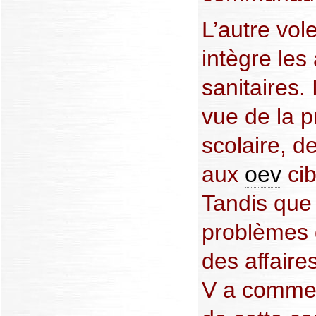
L’autre vo
intègre les
sanitaires. 
vue de la p
scolaire, d
aux
oev
cib
Tandis que
problèmes d
des affaire
V a commen