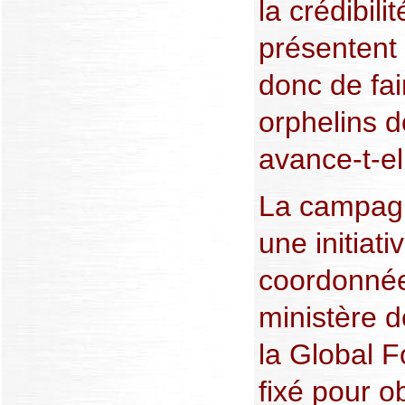
la crédibil
présentent 
donc de fai
orphelins do
avance-t-el
La campagn
une initiat
coordonnée
ministère d
la Global F
fixé pour o