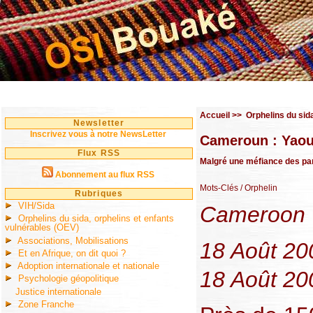
Accueil
>>
Orphelins du sid
Newsletter
Inscrivez vous à notre NewsLetter
Cameroun : Yaou
Flux RSS
Malgré une méfiance des pare
Abonnement au flux RSS
Mots-Clés
/ Orphelin
Rubriques
VIH/Sida
Cameroon 
Orphelins du sida, orphelins et enfants
vulnérables (OEV)
Associations, Mobilisations
18 Août 200
Et en Afrique, on dit quoi ?
Adoption internationale et nationale
18 Août 20
Psychologie géopolitique
Justice internationale
Zone Franche