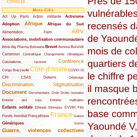
Près de 15
COVID-19
vulnérables
Mots-Clés
Activisme
Act Up Paris
(49/289)
(32/289)
(73/289)
Action militante
recensés d
Afrique
Adoption
(82/289)
(161/289)
(73/289)
Afrique du Sud
ARV
(48/289)
(203/289)
Alimentation, Faim
de Yaoundé
Associations, mobilisation communautaire
(65/289)
Brevet
(13/289)
(16/289)
(9/289)
(83/289)
(18/289)
(30/289)
Burundi
Bénin
Big Pharma
Botswana
Burkina
mois de col
Cameroun
(47/289)
(23/289)
(10/289)
Centrafrique
Changements climatiques
quartiers d
Conférence
(19/289)
(118/289)
Colonialisme, racisme
Côte d’Ivoire
(24/289)
(263/289)
(13/289)
Congo Brazzaville
COVID-19
le chiffre p
CPI
(48/289)
(32/289)
(29/289)
(19/289)
CSAS
Dekens
Dépistage
Discrimination, Stigmatisation
(131/289)
il masque bi
Document
(145/289)
(9/289)
(20/289)
(22/289)
Documentaire
Droit
Droits humains
rencontrée
(21/289)
(10/289)
Enfants des rues
Enfants maltraités
Enfants soldats
(68/289)
(12/289)
(15/289)
(55/289)
(22/289)
EVVIH
Ethiopie
Ethnopsy
Film
base comm
France
(48/289)
(39/289)
(289/289)
(12/289)
Fonds mondial
Françafrique
Gabon
Yaoundé V,
Génériques
(59/289)
(22/289)
Genre
Guerre, violences collectives
(149/289)