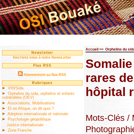
Accueil
>>
Orphelins du sid
Newsletter
Inscrivez vous à notre NewsLetter
Somalie
Flux RSS
rares de
Abonnement au flux RSS
Rubriques
hôpital 
VIH/Sida
Orphelins du sida, orphelins et enfants
vulnérables (OEV)
Associations, Mobilisations
Et en Afrique, on dit quoi ?
Adoption internationale et nationale
Mots-Clés
/
Psychologie géopolitique
Justice internationale
Photographi
Zone Franche