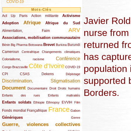
COVID-19
Mots-Clés
Activisme
Act Up Paris
(49/289)
(32/289)
(73/289)
Action militante
Javier Rold
Afrique
Adoption
(82/289)
(161/289)
(73/289)
Afrique du Sud
ARV
nurse from 
(48/289)
(203/289)
Alimentation, Faim
Associations, mobilisation communautaire
(65/289)
returned f
Brevet
(13/289)
(16/289)
(9/289)
(83/289)
(18/289)
(30/289)
Burundi
Bénin
Big Pharma
Botswana
Burkina
Cameroun
(47/289)
(23/289)
(10/289)
Centrafrique
Changements climatiques
has capture
Conférence
(19/289)
(118/289)
Colonialisme, racisme
Côte d’Ivoire
population 
(24/289)
(263/289)
(13/289)
Congo Brazzaville
COVID-19
CPI
(48/289)
(32/289)
(29/289)
(19/289)
CSAS
Dekens
Dépistage
supported 
Discrimination, Stigmatisation
(131/289)
Document
(145/289)
(9/289)
(20/289)
(22/289)
Documentaire
Droit
Droits humains
Borders.
(21/289)
(10/289)
Enfants des rues
Enfants maltraités
Enfants soldats
(68/289)
(12/289)
(15/289)
(55/289)
(22/289)
EVVIH
Ethiopie
Ethnopsy
Film
France
(48/289)
(39/289)
(289/289)
(12/289)
Fonds mondial
Françafrique
Gabon
Génériques
(59/289)
(22/289)
Genre
Guerre, violences collectives
(149/289)