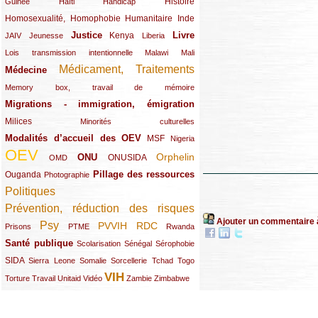
(12/289)
(15/289)
(10/289)
(49/289)
Histoire
Guinée
Haïti
Handicap
Homosexualité, Homophobie
(44/289)
(47/289)
(34/289)
Humanitaire
Inde
Justice
Livre
(10/289)
(21/289)
(65/289)
(35/289)
(25/289)
(62/289)
Kenya
JAIV
Jeunesse
Liberia
(24/289)
(11/289)
(21/289)
Lois transmission intentionnelle
Malawi
Mali
Médicament, Traitements
Médecine
(62/289)
(142/289)
(11/289)
Memory box, travail de mémoire
Migrations - immigration, émigration
(67/289)
Milices
(34/289)
(15/289)
Minorités culturelles
Modalités d’accueil des OEV
(58/289)
(54/289)
(27/289)
MSF
Nigeria
OEV
(269/289)
(26/289)
(58/289)
(44/289)
(112/289)
Orphelin
ONU
ONUSIDA
OMD
Pillage des ressources
Ouganda
(29/289)
(27/289)
(77/289)
Photographie
Politiques
(120/289)
Prévention, réduction des risques
(131/289)
Ajouter un commentaire 
Psy
PVVIH
RDC
(22/289)
(119/289)
(12/289)
(111/289)
(104/289)
(23/289)
Prisons
PTME
Rwanda
Santé publique
(59/289)
(9/289)
(13/289)
(19/289)
Scolarisation
Sénégal
Sérophobie
SIDA
(29/289)
(13/289)
(12/289)
(19/289)
(10/289)
(15/289)
Sierra Leone
Somalie
Sorcellerie
Tchad
Togo
VIH
(17/289)
(21/289)
(26/289)
(23/289)
(154/289)
(12/289)
(21/289)
Torture
Travail
Unitaid
Vidéo
Zambie
Zimbabwe