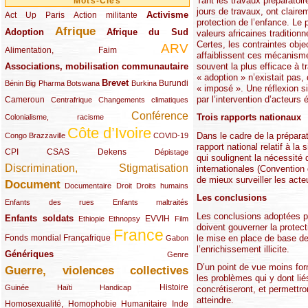
Tant les travaux préparatoir
Mots-Clés
jours de travaux, ont clairem
Activisme
Act Up Paris
(49/289)
(32/289)
(73/289)
Action militante
protection de l’enfance. Le 
Afrique
Adoption
(82/289)
(161/289)
(73/289)
Afrique du Sud
valeurs africaines tradition
Certes, les contraintes obje
ARV
(48/289)
(203/289)
Alimentation, Faim
affaiblissent ces mécanisme
souvent la plus efficace à t
Associations, mobilisation communautaire
(65/289)
« adoption » n’existait pas,
Brevet
(13/289)
(16/289)
(9/289)
(83/289)
(18/289)
(30/289)
Burundi
Bénin
Big Pharma
Botswana
Burkina
« imposé ». Une réflexion si
par l’intervention d’acteurs
Cameroun
(47/289)
(23/289)
(10/289)
Centrafrique
Changements climatiques
Conférence
(19/289)
(118/289)
Trois rapports nationaux
Colonialisme, racisme
Côte d’Ivoire
(24/289)
(263/289)
(13/289)
Dans le cadre de la préparat
Congo Brazzaville
COVID-19
rapport national relatif à la
CPI
(48/289)
(32/289)
(29/289)
(19/289)
CSAS
Dekens
Dépistage
qui soulignent la nécessité 
Discrimination, Stigmatisation
internationales (Convention 
(131/289)
de mieux surveiller les acteu
Document
(145/289)
(9/289)
(20/289)
(22/289)
Documentaire
Droit
Droits humains
Les conclusions
(21/289)
(10/289)
Enfants des rues
Enfants maltraités
Les conclusions adoptées p
Enfants soldats
(68/289)
(12/289)
(15/289)
(55/289)
(22/289)
EVVIH
Ethiopie
Ethnopsy
Film
doivent gouverner la protect
France
(48/289)
(39/289)
(289/289)
(12/289)
le mise en place de base de 
Fonds mondial
Françafrique
Gabon
l’enrichissement illicite.
Génériques
(59/289)
(22/289)
Genre
D’un point de vue moins for
Guerre, violences collectives
(149/289)
les problèmes qui y dont lié
(12/289)
(15/289)
(10/289)
(49/289)
Histoire
Guinée
Haïti
Handicap
concrétiseront, et permettro
atteindre.
Homosexualité, Homophobie
(44/289)
(47/289)
(34/289)
Humanitaire
Inde