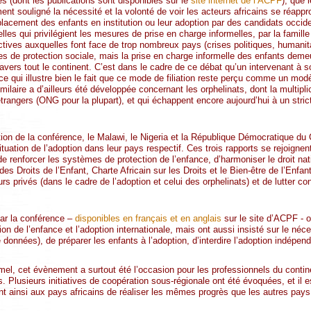
es (dont les publications sont disponibles sur le
site internet de l’ACPF
), que 
ent souligné la nécessité et la volonté de voir les acteurs africains se réappro
placement des enfants en institution ou leur adoption par des candidats occide
nelles qui privilégient les mesures de prise en charge informelles, par la famil
ctives auxquelles font face de trop nombreux pays (crises politiques, humanit
s de protection sociale, mais la prise en charge informelle des enfants deme
ravers tout le continent. C’est dans le cadre de ce débat qu’un intervenant à s
 ce qui illustre bien le fait que ce mode de filiation reste perçu comme un mod
milaire a d’ailleurs été développée concernant les orphelinats, dont la multipl
 étrangers (ONG pour la plupart), et qui échappent encore aujourd’hui à un strict
ion de la conférence, le Malawi, le Nigeria et la République Démocratique du 
 situation de l’adoption dans leur pays respectif. Ces trois rapports se rejoigne
de renforcer les systèmes de protection de l’enfance, d’harmoniser le droit na
des Droits de l’Enfant, Charte Africain sur les Droits et le Bien-être de l’Enf
rs privés (dans le cadre de l’adoption et celui des orphelinats) et de lutter co
ar la conférence –
disponibles en français et en anglais
sur le site d’ACPF - o
ion de l’enfance et l’adoption internationale, mais ont aussi insisté sur le néc
données), de préparer les enfants à l’adoption, d’interdire l’adoption indépen
mel, cet évènement a surtout été l’occasion pour les professionnels du contine
s. Plusieurs initiatives de coopération sous-régionale ont été évoquées, et il e
nt ainsi aux pays africains de réaliser les mêmes progrès que les autres pays