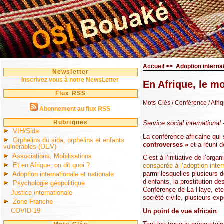
Accueil
>>
Adoption internat
Newsletter
Inscrivez vous à notre NewsLetter
En Afrique, le m
Flux RSS
Mots-Clés
/ Conférence
/ Afri
Abonnement au flux RSS
Rubriques
Service social international -
VIH/Sida
La conférence africaine qui
Orphelins du sida, orphelins et enfants
controverses »
et a réuni d
vulnérables (OEV)
Associations, Mobilisations
C’est à l’initiative de l’o
Et en Afrique, on dit quoi ?
consacrée à l’adoption inter
parmi lesquelles plusieurs 
Adoption internationale et nationale
d’enfants, la prostitution 
Psychologie géopolitique
Conférence de La Haye, etc.
Justice internationale
société civile, plusieurs ex
Zone Franche
COVID-19
Un point de vue africain