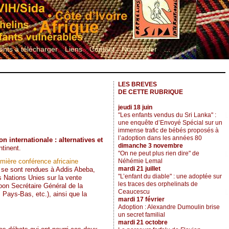
nts à télécharger
Liens
Contact
Nous aider
...
LES BREVES
DE CETTE RUBRIQUE
jeudi 18 juin
"Les enfants vendus du Sri Lanka" :
une enquête d’Envoyé Spécial sur un
immense trafic de bébés proposés à
l’adoption dans les années 80
n internationale : alternatives et
dimanche 3 novembre
ntinent.
"On ne peut plus rien dire" de
Néhémie Lemal
mière conférence africaine
mardi 21 juillet
s se sont rendues à Addis Abeba,
"L’enfant du diable" : une adoptée sur
s Nations Unies sur la vente
les traces des orphelinats de
oon Secrétaire Général de la
Ceaucescu
Pays-Bas, etc.), ainsi que la
mardi 17 février
Adoption : Alexandre Dumoulin brise
un secret familial
mardi 21 octobre