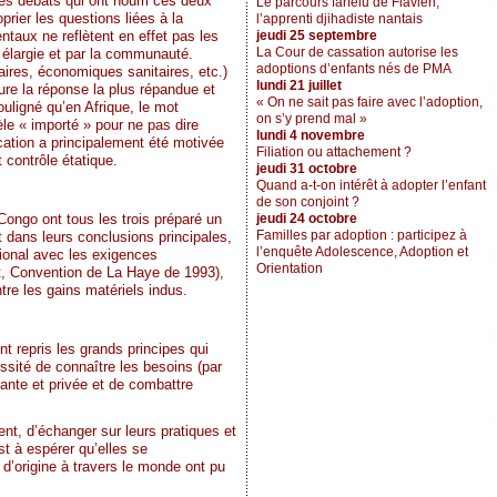
les débats qui ont nourri ces deux
Le parcours farfelu de Flavien,
prier les questions liées à la
l’apprenti djihadiste nantais
ntaux ne reflètent en effet pas les
jeudi 25 septembre
La Cour de cassation autorise les
le élargie et par la communauté.
adoptions d’enfants nés de PMA
aires, économiques sanitaires, etc.)
lundi 21 juillet
ure la réponse la plus répandue et
« On ne sait pas faire avec l’adoption,
ouligné qu’en Afrique, le mot
on s’y prend mal »
èle « importé » pour ne pas dire
lundi 4 novembre
ication a principalement été motivée
Filiation ou attachement ?
 contrôle étatique.
jeudi 31 octobre
Quand a-t-on intérêt à adopter l’enfant
de son conjoint ?
Congo ont tous les trois préparé un
jeudi 24 octobre
Familles par adoption : participez à
nt dans leurs conclusions principales,
l’enquête Adolescence, Adoption et
tional avec les exigences
Orientation
ant, Convention de La Haye de 1993),
ntre les gains matériels indus.
nt repris les grands principes qui
essité de connaître les besoins (par
dante et privée et de combattre
nt, d’échanger sur leurs pratiques et
st à espérer qu’elles se
 d’origine à travers le monde ont pu