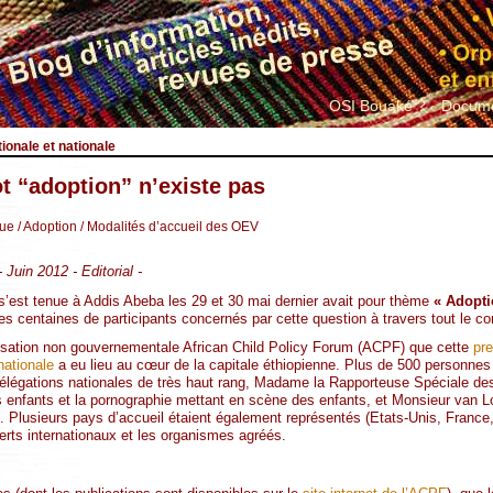
OSI Bouaké ?
Docume
ionale et nationale
ot “adoption” n’existe pas
que
/ Adoption
/ Modalités d’accueil des OEV
 Juin 2012 - Editorial -
 s’est tenue à Addis Abeba les 29 et 30 mai dernier avait pour thème
« Adoptio
es centaines de participants concernés par cette question à travers tout le co
rganisation non gouvernementale African Child Policy Forum (ACPF) que cette
pre
nationale
a eu lieu au cœur de la capitale éthiopienne. Plus de 500 personne
délégations nationales de très haut rang, Madame la Rapporteuse Spéciale de
des enfants et la pornographie mettant en scène des enfants, et Monsieur van L
 Plusieurs pays d’accueil étaient également représentés (Etats-Unis, France, 
perts internationaux et les organismes agréés.