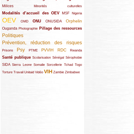
Milices
(34/289)
(15/289)
Minorités culturelles
Modalités d’accueil des OEV
(58/289)
(54/289)
(27/289)
MSF
Nigeria
OEV
(269/289)
(26/289)
(58/289)
(44/289)
(112/289)
Orphelin
ONU
ONUSIDA
OMD
Pillage des ressources
Ouganda
(29/289)
(27/289)
(77/289)
Photographie
Politiques
(120/289)
Prévention, réduction des risques
(131/289)
Psy
PVVIH
RDC
(22/289)
(119/289)
(12/289)
(111/289)
(104/289)
(23/289)
Prisons
PTME
Rwanda
Santé publique
(59/289)
(9/289)
(13/289)
(19/289)
Scolarisation
Sénégal
Sérophobie
SIDA
(29/289)
(13/289)
(12/289)
(19/289)
(10/289)
(15/289)
Sierra Leone
Somalie
Sorcellerie
Tchad
Togo
VIH
(17/289)
(21/289)
(26/289)
(23/289)
(154/289)
(12/289)
(21/289)
Torture
Travail
Unitaid
Vidéo
Zambie
Zimbabwe