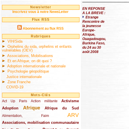
Newsletter
EN REPONSE
Inscrivez vous à notre NewsLetter
A LA BREVE :
Etrange
Flux RSS
Rencontre de
la jeunesse
Abonnement au flux RSS
Europe-
Afrique,
Rubriques
Ouagadougou,
VIH/Sida
Burkina Faso,
Orphelins du sida, orphelins et enfants
du 24 au 30
vulnérables (OEV)
août 2008
Associations, Mobilisations
Et en Afrique, on dit quoi ?
Adoption internationale et nationale
Psychologie géopolitique
Justice internationale
Zone Franche
COVID-19
Mots-Clés
Activisme
Act Up Paris
(49/289)
(32/289)
(73/289)
Action militante
Afrique
Adoption
(82/289)
(161/289)
(73/289)
Afrique du Sud
ARV
(48/289)
(203/289)
Alimentation, Faim
Associations, mobilisation communautaire
(65/289)