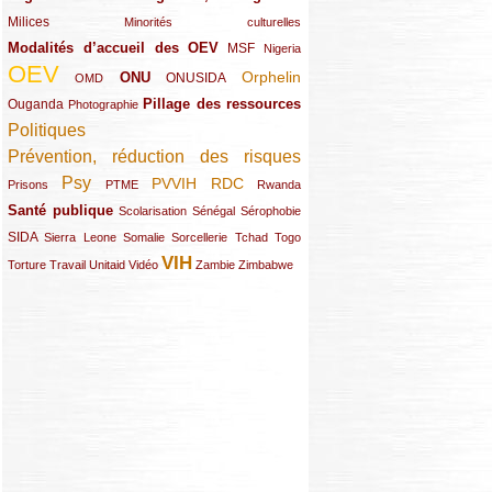
Milices
(34/289)
(15/289)
Minorités culturelles
Modalités d’accueil des OEV
(58/289)
(54/289)
(27/289)
MSF
Nigeria
OEV
(269/289)
(26/289)
(58/289)
(44/289)
(112/289)
Orphelin
ONU
ONUSIDA
OMD
Pillage des ressources
Ouganda
(29/289)
(27/289)
(77/289)
Photographie
Politiques
(120/289)
Prévention, réduction des risques
(131/289)
Psy
PVVIH
RDC
(22/289)
(119/289)
(12/289)
(111/289)
(104/289)
(23/289)
Prisons
PTME
Rwanda
Santé publique
(59/289)
(9/289)
(13/289)
(19/289)
Scolarisation
Sénégal
Sérophobie
SIDA
(29/289)
(13/289)
(12/289)
(19/289)
(10/289)
(15/289)
Sierra Leone
Somalie
Sorcellerie
Tchad
Togo
VIH
(17/289)
(21/289)
(26/289)
(23/289)
(154/289)
(12/289)
(21/289)
Torture
Travail
Unitaid
Vidéo
Zambie
Zimbabwe