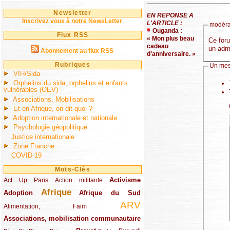
Newsletter
EN REPONSE A
Inscrivez vous à notre NewsLetter
L'ARTICLE :
modérat
Ouganda :
Flux RSS
« Mon plus beau
Ce foru
cadeau
un admi
Abonnement au flux RSS
d’anniversaire. »
Rubriques
Un mes
VIH/Sida
Orphelins du sida, orphelins et enfants
vulnérables (OEV)
Associations, Mobilisations
Et en Afrique, on dit quoi ?
Adoption internationale et nationale
Psychologie géopolitique
Justice internationale
Zone Franche
COVID-19
Mots-Clés
Activisme
Act Up Paris
(49/289)
(32/289)
(73/289)
Action militante
Afrique
Adoption
(82/289)
(161/289)
(73/289)
Afrique du Sud
ARV
(48/289)
(203/289)
Alimentation, Faim
Associations, mobilisation communautaire
(65/289)