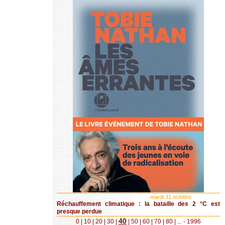
mardi 31 octobre
Réchauffement climatique : la bataille des 2 °C est
presque perdue
40
0
|
10
|
20
|
30
|
|
50
|
60
|
70
|
80
|
...
- 1996