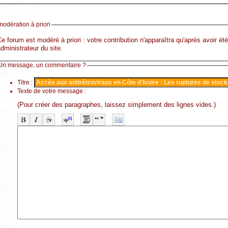
modération à priori
e forum est modéré à priori : votre contribution n'apparaîtra qu'après avoir ét
dministrateur du site.
Un message, un commentaire ?
Titre :
Texte de votre message :
(Pour créer des paragraphes, laissez simplement des lignes vides.)
-
-
-
-
-
-
-
-
-
-
-
-
-
-
-
-
-
-
-
-
-
-
-
-
-
-
-
-
-
-
-
-
-
-
-
-
-
-
-
-
-
-
-
-
-