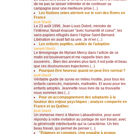
de ne pas se laisser intimider et de continuer sa
campagne pour une meilleure prise (...)
Les Nations unies alertent sur le sort des Roms en
France
jeudi 30août
Le 23 août 1996, Jean-Louis Debré, ministre de
l’intérieur, faisait évacuer "avec humanité et coeur", les
sans-papiers réfugiés dans l’église Saint-Bernard.
Libération en avait fait sa une. Je m’en (...)
Les enfants pupilles, oubliés de l’adoption
samedi 18août
Le témoignage de Myriam Mercy dans l’article de ce
matin est bouleversant et me rappelle bien des
souvenirs... Bien des années plus tard, il est juste et beau
que ces douloureuses trajectoires (...)
Pourquoi être heureux quand on peut être normal ?
jeudi 16août
Véritable guide de survie en milieu hostile, pour tous les
enfants carencés, malaimés, maltraités. Et aussi pour les
enfants adoptés. Jeannette nous livre de sa trouvaille :
nous sommes des (...)
Pour un accompagnement des adoptants à la
hauteur des enjeux psychiques : analyse comparée en
France et au Québec
jeudi 16août
Un immense merci à Marion Labaudinière, pour avoir
répondu à notre invitation au partage de son travail, avec
la générosité intellectuelle qui la caractérise. Un très
beau travail, qui permet de penser (...)
"Énigmes et complots. Une enquête à propos