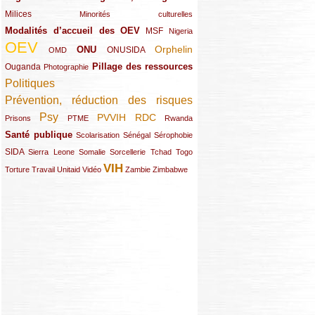
Milices
(34/289)
(15/289)
Minorités culturelles
Modalités d’accueil des OEV
(58/289)
(54/289)
(27/289)
MSF
Nigeria
OEV
(269/289)
(26/289)
(58/289)
(44/289)
(112/289)
Orphelin
ONU
ONUSIDA
OMD
Pillage des ressources
Ouganda
(29/289)
(27/289)
(77/289)
Photographie
Politiques
(120/289)
Prévention, réduction des risques
(131/289)
Psy
PVVIH
RDC
(22/289)
(119/289)
(12/289)
(111/289)
(104/289)
(23/289)
Prisons
PTME
Rwanda
Santé publique
(59/289)
(9/289)
(13/289)
(19/289)
Scolarisation
Sénégal
Sérophobie
SIDA
(29/289)
(13/289)
(12/289)
(19/289)
(10/289)
(15/289)
Sierra Leone
Somalie
Sorcellerie
Tchad
Togo
VIH
(17/289)
(21/289)
(26/289)
(23/289)
(154/289)
(12/289)
(21/289)
Torture
Travail
Unitaid
Vidéo
Zambie
Zimbabwe