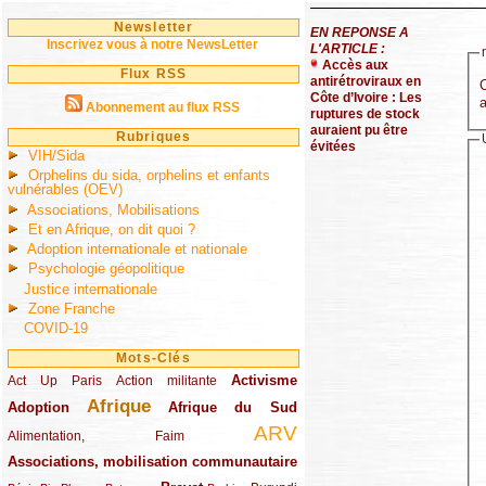
Newsletter
EN REPONSE A
Inscrivez vous à notre NewsLetter
L'ARTICLE :
Accès aux
Flux RSS
antirétroviraux en
C
Côte d’Ivoire : Les
a
Abonnement au flux RSS
ruptures de stock
auraient pu être
Rubriques
évitées
VIH/Sida
Orphelins du sida, orphelins et enfants
vulnérables (OEV)
Associations, Mobilisations
Et en Afrique, on dit quoi ?
Adoption internationale et nationale
Psychologie géopolitique
Justice internationale
Zone Franche
COVID-19
Mots-Clés
Activisme
Act Up Paris
(49/289)
(32/289)
(73/289)
Action militante
Afrique
Adoption
(82/289)
(161/289)
(73/289)
Afrique du Sud
ARV
(48/289)
(203/289)
Alimentation, Faim
Associations, mobilisation communautaire
(65/289)