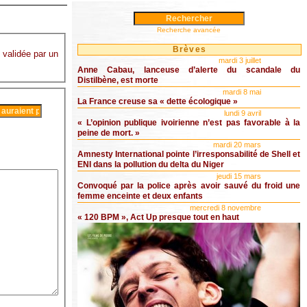
Recherche avancée
Brèves
é validée par un
mardi 3 juillet
Anne Cabau, lanceuse d’alerte du scandale du
Distilbène, est morte
mardi 8 mai
La France creuse sa « dette écologique »
lundi 9 avril
« L’opinion publique ivoirienne n’est pas favorable à la
peine de mort. »
mardi 20 mars
Amnesty International pointe l’irresponsabilité de Shell et
ENI dans la pollution du delta du Niger
jeudi 15 mars
Convoqué par la police après avoir sauvé du froid une
femme enceinte et deux enfants
mercredi 8 novembre
« 120 BPM », Act Up presque tout en haut