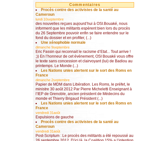
Commentaires
Procès contre des activistes de la santé au
Cameroun
lundi 10septembre
des nouvelles reçues aujourd’hui à OSI.Bouaké, nous
informent que les militants espèrent bien lors du procès
du 26 Septembre pouvoir enfin se faire entendre sur le
fond du dossier et en profiter, (...)
Une xénophobie normale
dimanche 9septembre
Eric Fassin qui reconnait le racisme d’Etat... Tout arrive !
;)) En l’honneur de cet événement, OSI Bouaké vous offre
le texte sans concession et clairvoyant (lui) de Badiou au
printemps. Le Monde (...)
Les Nations unies alertent sur le sort des Roms en
France
dimanche 2septembre
Papier de MDM dans Libération. Les Roms, le préfet, le
ministre 30 août 2012 Par Pierre Micheletti Enseignant à
l’IEP de Grenoble, ancien président de Médecins du
monde et Thierry Brigaud Président (...)
Les Nations unies alertent sur le sort des Roms en
France
vendredi 31août
Expulsions de gauche
Procès contre des activistes de la santé au
Cameroun
vendredi 31août
Post-Scriptum : Le procès des militants a été repoussé au
26 septembre 2012. D’ici là, la Coalition 15% a l’intention