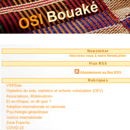
Newsletter
Inscrivez vous à notre NewsLetter
Flux RSS
Abonnement au flux RSS
Rubriques
VIH/Sida
Orphelins du sida, orphelins et enfants vulnérables (OEV)
Associations, Mobilisations
Et en Afrique, on dit quoi ?
Adoption internationale et nationale
Psychologie géopolitique
Justice internationale
Zone Franche
COVID-19