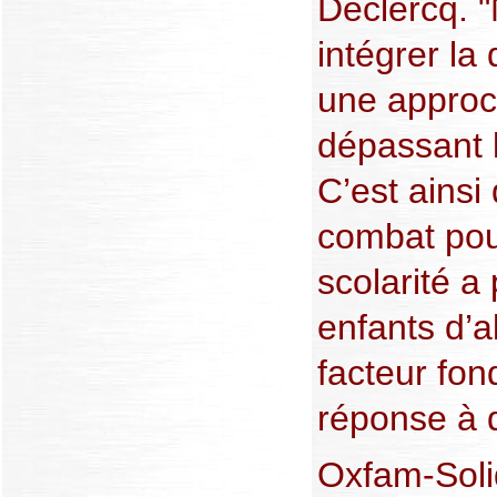
Declercq. "
intégrer la
une approch
dépassant l
C’est ainsi
combat pour
scolarité a
enfants d’al
facteur fo
réponse à d
Oxfam-Soli