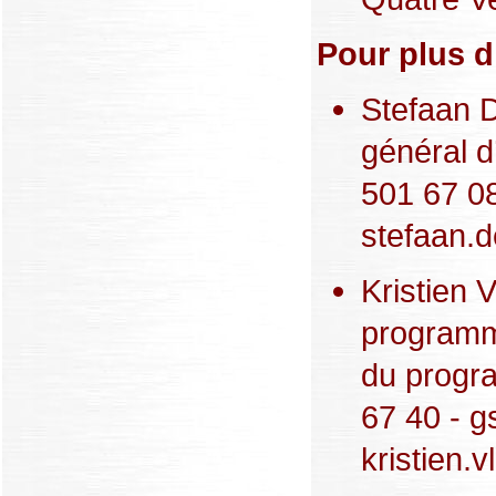
Pour plus d
Stefaan D
général d
501 67 08
stefaan.d
Kristien 
programm
du prog
67 40 - g
kristien.