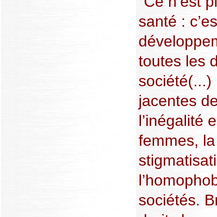
"Ce n’est 
santé : c’e
développeme
toutes les 
société(...
jacentes de
l’inégalité
femmes, la 
stigmatisati
l’homophob
sociétés. Br