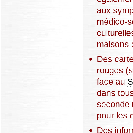
aux symp
médico-so
culturelle
maisons 
Des carte
rouges (s
face au
S
dans tou
seconde m
pour les 
Des infor