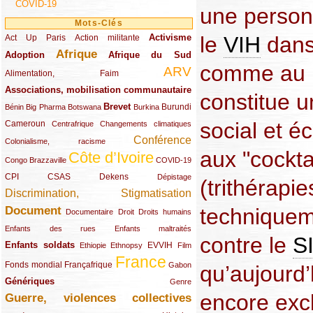
COVID-19
une person
Mots-Clés
Activisme
le
VIH
dans
Act Up Paris
(49/289)
(32/289)
(73/289)
Action militante
Afrique
Adoption
(82/289)
(161/289)
(73/289)
Afrique du Sud
comme au N
ARV
(48/289)
(203/289)
Alimentation, Faim
Associations, mobilisation communautaire
(65/289)
constitue 
Brevet
(13/289)
(16/289)
(9/289)
(83/289)
(18/289)
(30/289)
Burundi
Bénin
Big Pharma
Botswana
Burkina
social et é
Cameroun
(47/289)
(23/289)
(10/289)
Centrafrique
Changements climatiques
Conférence
(19/289)
(118/289)
Colonialisme, racisme
aux "cockt
Côte d’Ivoire
(24/289)
(263/289)
(13/289)
Congo Brazzaville
COVID-19
CPI
(48/289)
(32/289)
(29/289)
(19/289)
CSAS
Dekens
Dépistage
(trithérapies
Discrimination, Stigmatisation
(131/289)
Document
techniqueme
(145/289)
(9/289)
(20/289)
(22/289)
Documentaire
Droit
Droits humains
(21/289)
(10/289)
Enfants des rues
Enfants maltraités
contre le
S
Enfants soldats
(68/289)
(12/289)
(15/289)
(55/289)
(22/289)
EVVIH
Ethiopie
Ethnopsy
Film
France
(48/289)
(39/289)
(289/289)
(12/289)
Fonds mondial
Françafrique
Gabon
qu’aujourd’
Génériques
(59/289)
(22/289)
Genre
encore excl
Guerre, violences collectives
(149/289)