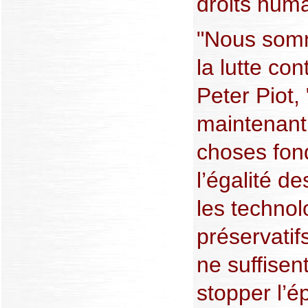
droits huma
"Nous somm
la lutte con
Peter Piot
maintenant 
choses fo
l’égalité de
les techno
préservati
ne suffisen
stopper l’é