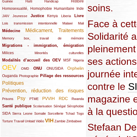
(12/289)
(15/289)
(10/289)
(49/289)
Histoire
Guinée
Haïti
Handicap
soins.
Homosexualité, Homophobie
(44/289)
(47/289)
(34/289)
Humanitaire
Inde
Justice
Livre
(10/289)
(21/289)
(65/289)
(35/289)
(25/289)
(62/289)
Kenya
JAIV
Jeunesse
Liberia
Face à cett
(24/289)
(11/289)
(21/289)
Lois transmission intentionnelle
Malawi
Mali
Médicament, Traitements
Médecine
(62/289)
(142/289)
Solidarité 
(11/289)
Memory box, travail de mémoire
Migrations - immigration, émigration
pleinement
(67/289)
Milices
(34/289)
(15/289)
Minorités culturelles
ses actions
Modalités d’accueil des OEV
(58/289)
(54/289)
(27/289)
MSF
Nigeria
OEV
(269/289)
(26/289)
(58/289)
(44/289)
(112/289)
Orphelin
ONU
ONUSIDA
OMD
journée int
Pillage des ressources
Ouganda
(29/289)
(27/289)
(77/289)
Photographie
Politiques
contre le
S
(120/289)
Prévention, réduction des risques
(131/289)
magazine e
Psy
PVVIH
RDC
(22/289)
(119/289)
(12/289)
(111/289)
(104/289)
(23/289)
Prisons
PTME
Rwanda
Santé publique
(59/289)
(9/289)
(13/289)
(19/289)
Scolarisation
Sénégal
Sérophobie
à la questi
SIDA
(29/289)
(13/289)
(12/289)
(19/289)
(10/289)
(15/289)
Sierra Leone
Somalie
Sorcellerie
Tchad
Togo
VIH
(17/289)
(21/289)
(26/289)
(23/289)
(154/289)
(12/289)
(21/289)
Torture
Travail
Unitaid
Vidéo
Zambie
Zimbabwe
Stefaan Dec