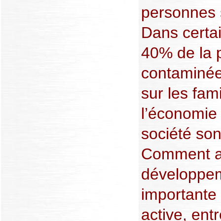
personnes 
Dans certai
40% de la p
contaminé
sur les fami
l’économie 
société son
Comment ag
développem
importante 
active, ent