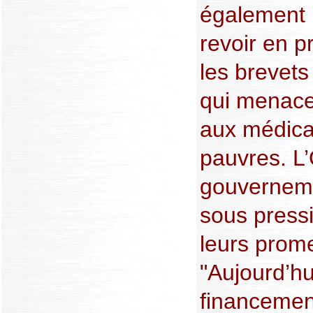
également 
revoir en p
les brevet
qui menace
aux médica
pauvres. L
gouverneme
sous pressi
leurs prome
"Aujourd’hu
financement