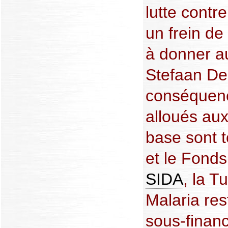
lutte contr
un frein de
à donner 
Stefaan De
conséquenc
alloués aux
base sont t
et le Fonds
SIDA
, la T
Malaria re
sous-financ