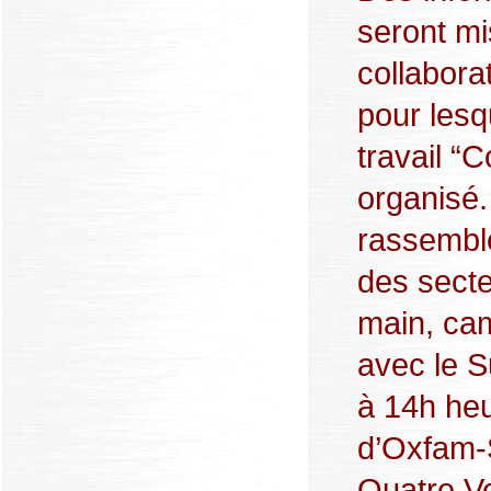
seront mi
collabora
pour lesq
travail “C
organisé.
rassemble
des sect
main, ca
avec le S
à 14h heu
d’Oxfam-S
Quatre Ve