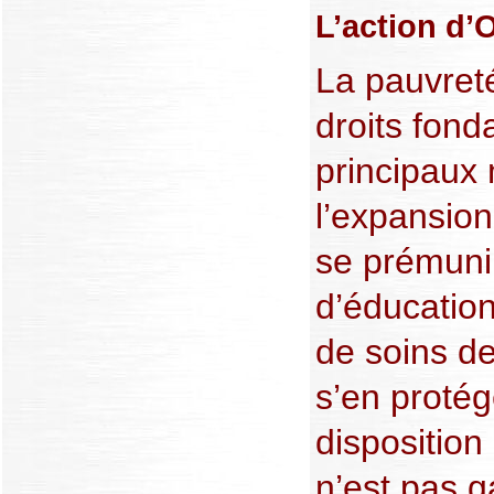
L’action d’
La pauvreté
droits fond
principaux
l’expansio
se prémunir
d’éducatio
de soins d
s’en protég
disposition
n’est pas 