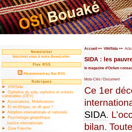
Accueil
>>
VIH/Sida
>>
Actu
Newsletter
Inscrivez vous à notre NewsLetter
SIDA : les pauvr
Flux RSS
le magazine d’Oxfam consacré
Abonnement au flux RSS
Mots-Clés
/ Document
Rubriques
VIH/Sida
Ce 1er déc
Orphelins du sida, orphelins et enfants
vulnérables (OEV)
internationa
Associations, Mobilisations
Et en Afrique, on dit quoi ?
SIDA
. L’oc
Adoption internationale et nationale
Psychologie géopolitique
Justice internationale
bilan. Tout
Zone Franche