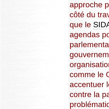
approche pol
côté du trava
que le
SID
agendas po
parlementa
gouvernemen
organisatio
comme le G8
accentuer le
contre la p
problémati