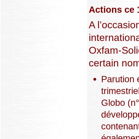
Actions ce
A l’occasio
internation
Oxfam-Soli
certain nom
Parution e
trimestri
Globo (n
développ
contenant
également