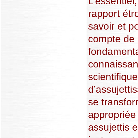
L’essentiel,
rapport étro
savoir et p
compte de 
fondamenta
connaissan
scientifique
d’assujetti
se transfor
appropriée 
assujettis