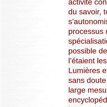
activité co
du savoir, 
s’autonomis
processus 
spécialisati
possible d
l’étaient 
Lumières e
sans doute
large mesur
encyclopéd