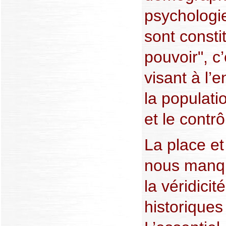
psychologie
sont consti
pouvoir", c
visant à l’e
la populati
et le contr
La place e
nous manqu
la véridici
historiques