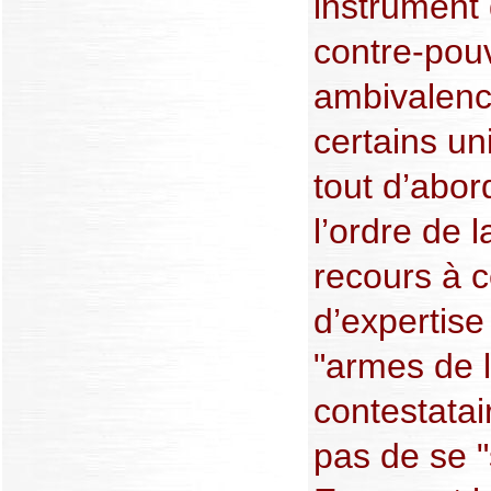
instrument 
contre-pouv
ambivalenc
certains uni
tout d’abo
l’ordre de 
recours à 
d’expertise
"armes de l
contestatai
pas de se "