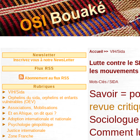
Accueil
>>
VIH/Sida
Newsletter
Inscrivez vous à notre NewsLetter
Lutte contre le S
Flux RSS
les mouvements 
Abonnement au flux RSS
Mots-Clés
/ SIDA
Rubriques
Savoir = p
VIH/Sida
Orphelins du sida, orphelins et enfants
vulnérables (OEV)
revue criti
Associations, Mobilisations
Et en Afrique, on dit quoi ?
Sociologue
Adoption internationale et nationale
Psychologie géopolitique
Comment lut
Justice internationale
Zone Franche