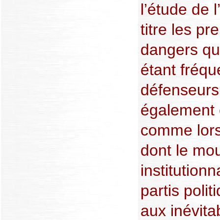
l’étude de 
titre les pr
dangers qu
étant fréq
défenseurs
également e
comme lors
dont le mo
institution
partis polit
aux inévit