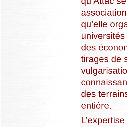
qu’Attac s
association
qu’elle org
universités
des économ
tirages de
vulgarisati
connaissanc
des terrains
entière.
L’expertise