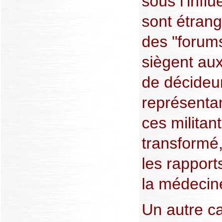
sous l’influ
sont étrang
des "forums
siègent au
de décideur
représentan
ces militan
transformé
les rapport
la médecine
Un autre c