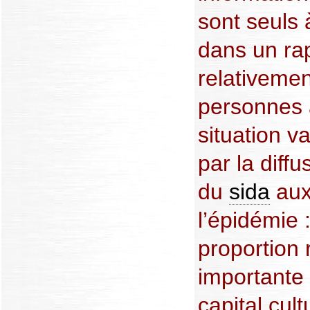
sont seuls à
dans un rap
relativemen
personnes a
situation v
par la diffu
du
sida
aux
l’épidémie :
proportion 
importante 
capital cul