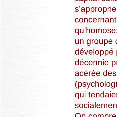
s’approprie
concernant 
qu’homosex
un groupe 
développé p
décennie p
acérée des
(psychologi
qui tendaien
socialement
On compre