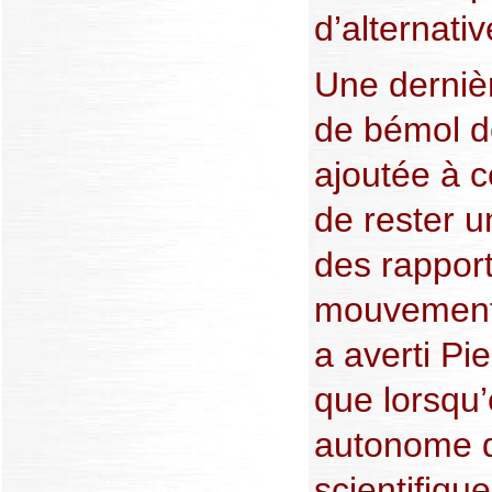
d’alternativ
Une derniè
de bémol do
ajoutée à c
de rester 
des rapport
mouvement
a averti Pi
que lorsqu’e
autonome qu
scientifiqu