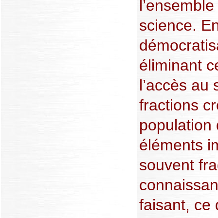
l’ensemble
science. En
démocratisa
éliminant c
l’accès au 
fractions c
population 
éléments i
souvent fr
connaissan
faisant, ce