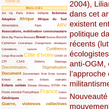
COVID-19
2004), Lili
Mots-Clés
dans cet art
Activisme
Act Up Paris
(49/289)
(32/289)
(73/289)
Action militante
Afrique
Adoption
(82/289)
(161/289)
(73/289)
Afrique du Sud
existent ent
ARV
(48/289)
(203/289)
Alimentation, Faim
Associations, mobilisation communautaire
politique 
(65/289)
Brevet
(13/289)
(16/289)
(9/289)
(83/289)
(18/289)
(30/289)
Burundi
Bénin
Big Pharma
Botswana
Burkina
récents (lu
Cameroun
(47/289)
(23/289)
(10/289)
Centrafrique
Changements climatiques
Conférence
(19/289)
(118/289)
Colonialisme, racisme
écologistes
Côte d’Ivoire
(24/289)
(263/289)
(13/289)
Congo Brazzaville
COVID-19
anti-OGM, e
CPI
(48/289)
(32/289)
(29/289)
(19/289)
CSAS
Dekens
Dépistage
Discrimination, Stigmatisation
(131/289)
l’approche 
Document
(145/289)
(9/289)
(20/289)
(22/289)
Documentaire
Droit
Droits humains
(21/289)
(10/289)
Enfants des rues
Enfants maltraités
militantism
Enfants soldats
(68/289)
(12/289)
(15/289)
(55/289)
(22/289)
EVVIH
Ethiopie
Ethnopsy
Film
France
(48/289)
(39/289)
(289/289)
(12/289)
Fonds mondial
Françafrique
Gabon
Nouveauté 
Génériques
(59/289)
(22/289)
Genre
Guerre, violences collectives
mouvement
(149/289)