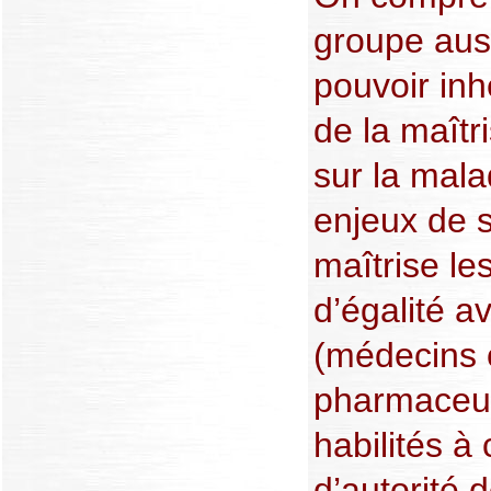
groupe auss
pouvoir inhé
de la maît
sur la mala
enjeux de s
maîtrise le
d’égalité a
(médecins 
pharmaceuti
habilités à
d’autorité 