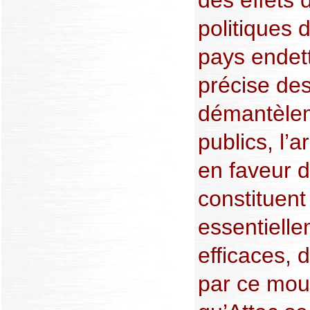
des effets
politiques 
pays endett
précise de
démantèlem
publics, l’
en faveur de
constituent
essentiell
efficaces,
par ce mou