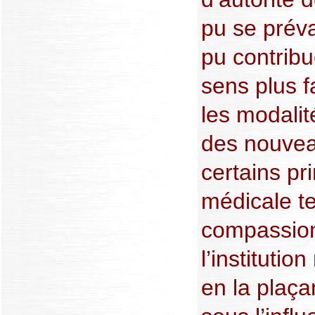
pu se préval
pu contribu
sens plus f
les modalit
des nouvea
certains pr
médicale te
compassion
l’institutio
en la plaça