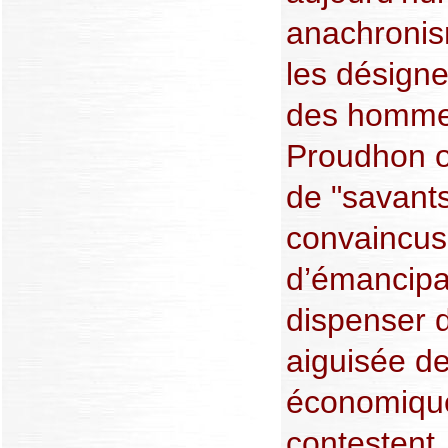
anachronis
les désigne
des homme
Proudhon o
de "savant
convaincus 
d’émancipa
dispenser 
aiguisée de 
économique 
contestent.