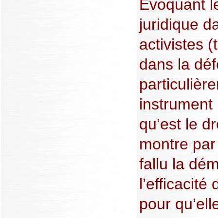
Evoquant le
juridique d
activistes 
dans la dé
particulièr
instrument p
qu’est le d
montre par
fallu la dé
l’efficacité
pour qu’ell