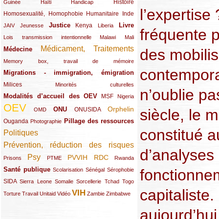
(12/289)
(15/289)
(10/289)
(49/289)
Histoire
Guinée
Haïti
Handicap
l’expertise 
Homosexualité, Homophobie
(44/289)
(47/289)
(34/289)
Humanitaire
Inde
Justice
Livre
(10/289)
(21/289)
(65/289)
(35/289)
(25/289)
(62/289)
Kenya
JAIV
Jeunesse
Liberia
fréquente 
(24/289)
(11/289)
(21/289)
Lois transmission intentionnelle
Malawi
Mali
Médicament, Traitements
Médecine
(62/289)
(142/289)
des mobilis
(11/289)
Memory box, travail de mémoire
contemporai
Migrations - immigration, émigration
(67/289)
Milices
(34/289)
(15/289)
Minorités culturelles
n’oublie pa
Modalités d’accueil des OEV
(58/289)
(54/289)
(27/289)
MSF
Nigeria
OEV
(269/289)
(26/289)
(58/289)
(44/289)
(112/289)
Orphelin
ONU
siècle, le 
ONUSIDA
OMD
Pillage des ressources
Ouganda
(29/289)
(27/289)
(77/289)
Photographie
constitué a
Politiques
(120/289)
Prévention, réduction des risques
(131/289)
d’analyses 
Psy
PVVIH
RDC
(22/289)
(119/289)
(12/289)
(111/289)
(104/289)
(23/289)
Prisons
PTME
Rwanda
Santé publique
fonctionne
(59/289)
(9/289)
(13/289)
(19/289)
Scolarisation
Sénégal
Sérophobie
SIDA
(29/289)
(13/289)
(12/289)
(19/289)
(10/289)
(15/289)
Sierra Leone
Somalie
Sorcellerie
Tchad
Togo
capitaliste.
VIH
(17/289)
(21/289)
(26/289)
(23/289)
(154/289)
(12/289)
(21/289)
Torture
Travail
Unitaid
Vidéo
Zambie
Zimbabwe
aujourd’hu