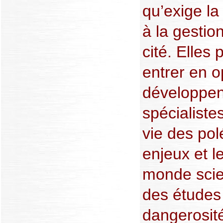
qu’exige la
à la gestio
cité. Elles
entrer en o
développen
spécialiste
vie des po
enjeux et l
monde scien
des études 
dangerosit