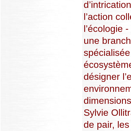
d’intricatio
l’action col
l’écologie 
une branche
spécialisée
écosystème
désigner l’
environnem
dimensions
Sylvie Ollit
de pair, le