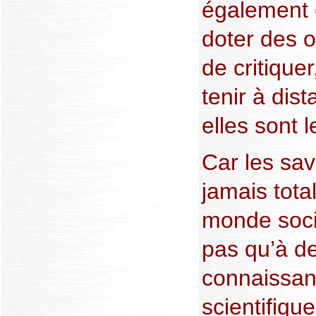
également e
doter des o
de critique
tenir à dis
elles sont l
Car les sav
jamais tota
monde soci
pas qu’à d
connaissan
scientifique