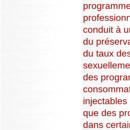
programmes
professionn
conduit à u
du préserva
du taux des
sexuellemen
des progra
consommat
injectable
que des pro
dans certai