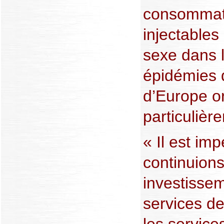
consommat
injectables
sexe dans 
épidémies 
d’Europe or
particulièr
« Il est im
continuions
investissem
services d