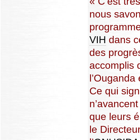
« C’est trè
nous savon
programmes
VIH
dans c
des progrès
accomplis 
l’Ouganda e
Ce qui sign
n’avancent
que leurs é
le Directeu