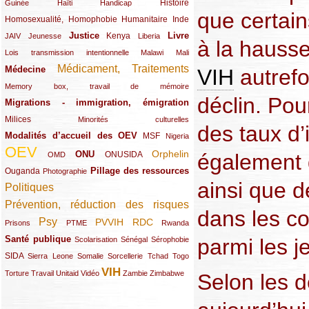
(12/289)
(15/289)
(10/289)
(49/289)
Histoire
Guinée
Haïti
Handicap
que certain
Homosexualité, Homophobie
(44/289)
(47/289)
(34/289)
Humanitaire
Inde
Justice
Livre
(10/289)
(21/289)
(65/289)
(35/289)
(25/289)
(62/289)
Kenya
JAIV
Jeunesse
Liberia
à la hausse
(24/289)
(11/289)
(21/289)
Lois transmission intentionnelle
Malawi
Mali
Médicament, Traitements
Médecine
(62/289)
(142/289)
VIH
autrefo
(11/289)
Memory box, travail de mémoire
déclin. Pou
Migrations - immigration, émigration
(67/289)
Milices
(34/289)
(15/289)
Minorités culturelles
des taux d’
Modalités d’accueil des OEV
(58/289)
(54/289)
(27/289)
MSF
Nigeria
OEV
(269/289)
(26/289)
(58/289)
(44/289)
(112/289)
Orphelin
ONU
également 
ONUSIDA
OMD
Pillage des ressources
Ouganda
(29/289)
(27/289)
(77/289)
Photographie
ainsi que d
Politiques
(120/289)
Prévention, réduction des risques
(131/289)
dans les c
Psy
PVVIH
RDC
(22/289)
(119/289)
(12/289)
(111/289)
(104/289)
(23/289)
Prisons
PTME
Rwanda
Santé publique
parmi les j
(59/289)
(9/289)
(13/289)
(19/289)
Scolarisation
Sénégal
Sérophobie
SIDA
(29/289)
(13/289)
(12/289)
(19/289)
(10/289)
(15/289)
Sierra Leone
Somalie
Sorcellerie
Tchad
Togo
VIH
(17/289)
(21/289)
(26/289)
(23/289)
(154/289)
(12/289)
(21/289)
Torture
Travail
Unitaid
Vidéo
Zambie
Zimbabwe
Selon les d