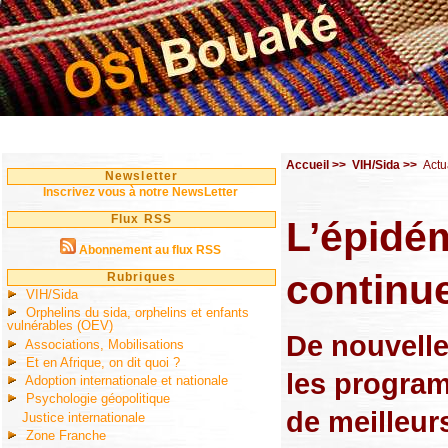
Accueil
>>
VIH/Sida
>>
Actu
Newsletter
Inscrivez vous à notre NewsLetter
Flux RSS
L’épidé
Abonnement au flux RSS
continue
Rubriques
VIH/Sida
Orphelins du sida, orphelins et enfants
vulnérables (OEV)
De nouvell
Associations, Mobilisations
Et en Afrique, on dit quoi ?
les progra
Adoption internationale et nationale
Psychologie géopolitique
de meilleurs
Justice internationale
Zone Franche