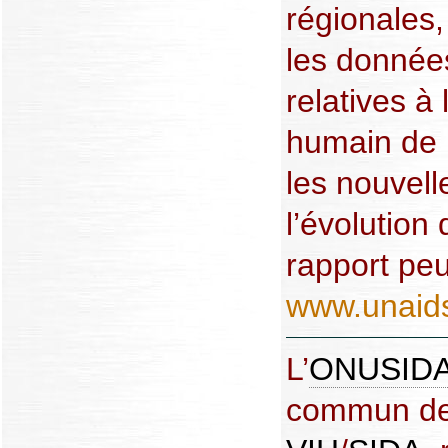
régionales, 
les données
relatives à 
humain de l
les nouvel
l’évolution
rapport peu
www.unaid
L’
ONUSID
commun des