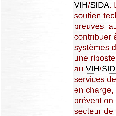
VIH
/
SIDA
. 
soutien tec
preuves, a
contribuer 
systèmes de
une riposte
au
VIH
/
SI
services de
en charge, 
prévention 
secteur de 