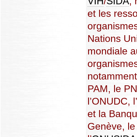
VIH
/
SIDA
,
et les ress
organismes
Nations Uni
mondiale 
organismes
notamment 
PAM, le PN
l’ONUDC, l
et la Banq
Genève, le 