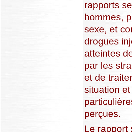
rapports s
hommes, pr
sexe, et c
drogues inj
atteintes 
par les str
et de trait
situation et
particulièr
perçues.
Le rapport