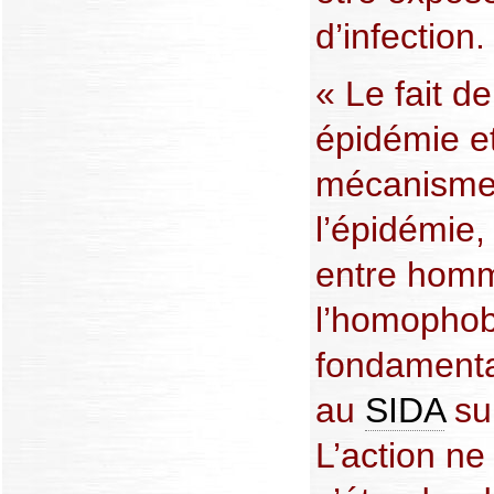
d’infection.
« Le fait d
épidémie e
mécanismes
l’épidémie, 
entre homm
l’homophob
fondamental
au
SIDA
sur
L’action ne