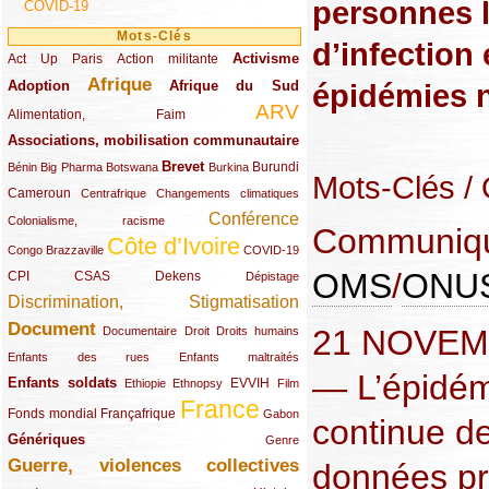
personnes l
COVID-19
Mots-Clés
d’infection 
Activisme
Act Up Paris
(49/289)
(32/289)
(73/289)
Action militante
Afrique
épidémies n
Adoption
(82/289)
(161/289)
(73/289)
Afrique du Sud
ARV
(48/289)
(203/289)
Alimentation, Faim
Associations, mobilisation communautaire
(65/289)
Brevet
(13/289)
(16/289)
(9/289)
(83/289)
(18/289)
(30/289)
Burundi
Bénin
Big Pharma
Botswana
Burkina
Mots-Clés
/
Cameroun
(47/289)
(23/289)
(10/289)
Centrafrique
Changements climatiques
Conférence
(19/289)
(118/289)
Colonialisme, racisme
Communiqué
Côte d’Ivoire
(24/289)
(263/289)
(13/289)
Congo Brazzaville
COVID-19
OMS
/
ONU
CPI
(48/289)
(32/289)
(29/289)
(19/289)
CSAS
Dekens
Dépistage
Discrimination, Stigmatisation
(131/289)
Document
(145/289)
(9/289)
(20/289)
(22/289)
21 NOVEM
Documentaire
Droit
Droits humains
(21/289)
(10/289)
Enfants des rues
Enfants maltraités
— L’épidé
Enfants soldats
(68/289)
(12/289)
(15/289)
(55/289)
(22/289)
EVVIH
Ethiopie
Ethnopsy
Film
France
(48/289)
(39/289)
(289/289)
(12/289)
Fonds mondial
Françafrique
Gabon
continue de
Génériques
(59/289)
(22/289)
Genre
Guerre, violences collectives
données pr
(149/289)