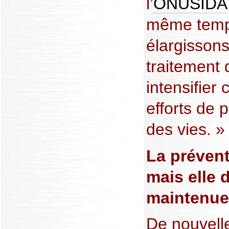
l’
ONUSIDA
même temp
élargisson
traitement
intensifier
efforts de 
des vies. »
La préven
mais elle d
maintenue
De nouvell