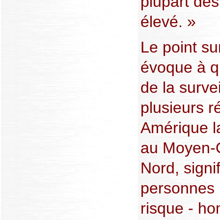
plupart de
élevé. »
Le point su
évoque à qu
de la surve
plusieurs 
Amérique l
au Moyen-O
Nord, signi
personnes 
risque - h