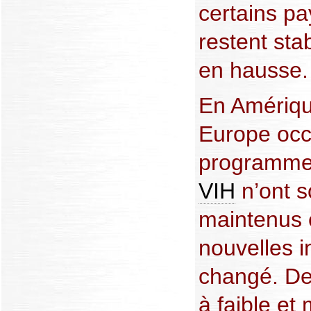
certains pa
restent sta
en hausse.
En Amériqu
Europe occi
programmes
VIH
n’ont s
maintenus 
nouvelles i
changé. De
à faible et