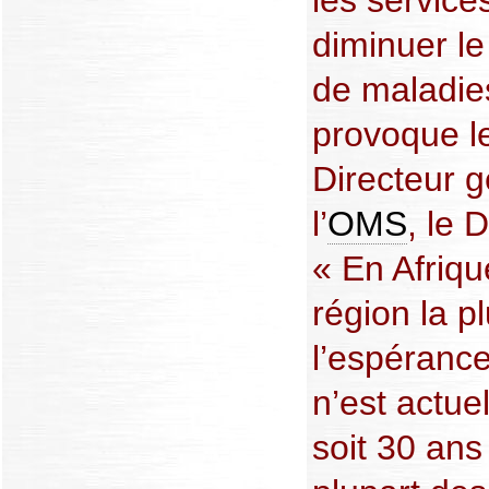
les service
diminuer l
de maladies
provoque l
Directeur g
l’
OMS
, le 
« En Afriqu
région la p
l’espérance
n’est actue
soit 30 an