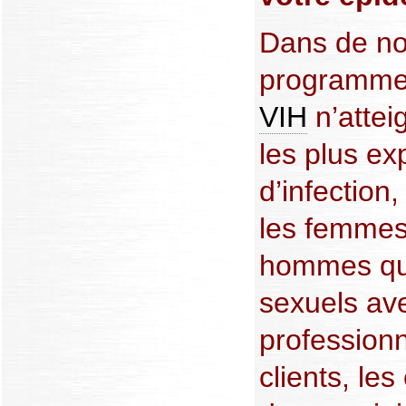
Dans de no
programmes
VIH
n’attei
les plus ex
d’infection,
les femmes e
hommes qui
sexuels av
professionn
clients, l