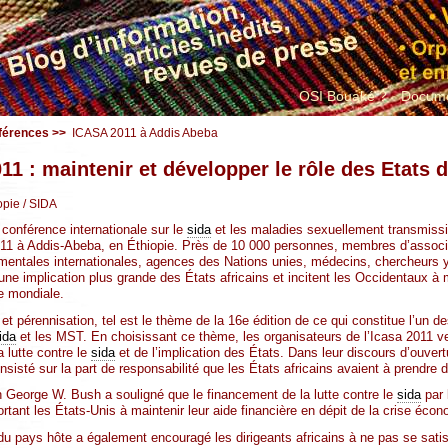
OSI Bouaké ?
Docume
férences
>>
ICASA 2011 à Addis Abeba
11 : maintenir et développer le rôle des Etats d
opie
/ SIDA
conférence internationale sur le
sida
et les maladies sexuellement transmissi
011 à Addis-Abeba, en Éthiopie. Près de 10 000 personnes, membres d’associa
entales internationales, agences des Nations unies, médecins, chercheurs y 
une implication plus grande des États africains et incitent les Occidentaux à 
e mondiale.
et pérennisation, tel est le thème de la 16e édition de ce qui constitue l’un 
ida
et les MST. En choisissant ce thème, les organisateurs de l’Icasa 2011 ve
a lutte contre le
sida
et de l’implication des États. Dans leur discours d’ouve
insisté sur la part de responsabilité que les États africains avaient à prendre
n George W. Bush a souligné que le financement de la lutte contre le
sida
par 
hortant les États-Unis à maintenir leur aide financière en dépit de la crise éco
u pays hôte a également encouragé les dirigeants africains à ne pas se satisf