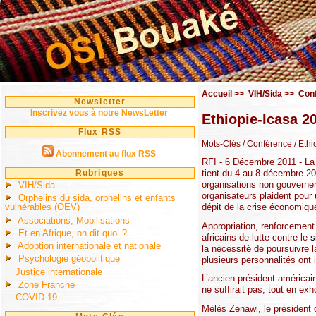
Accueil
>>
VIH/Sida
>>
Con
Newsletter
Inscrivez vous à notre NewsLetter
Ethiopie-Icasa 20
Flux RSS
Mots-Clés
/ Conférence
/ Ethi
Abonnement au flux RSS
RFI - 6 Décembre 2011 - La 
Rubriques
tient du 4 au 8 décembre 2
organisations non gouvernem
VIH/Sida
organisateurs plaident pour 
Orphelins du sida, orphelins et enfants
dépit de la crise économiqu
vulnérables (OEV)
Associations, Mobilisations
Appropriation, renforcement 
Et en Afrique, on dit quoi ?
africains de lutte contre le
s
Adoption internationale et nationale
la nécessité de poursuivre l
Psychologie géopolitique
plusieurs personnalités ont 
Justice internationale
L’ancien président américai
Zone Franche
ne suffirait pas, tout en ex
COVID-19
Mélès Zenawi, le président d