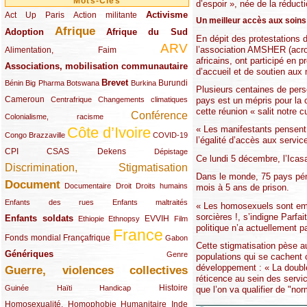
Mots-Clés
d’espoir », née de la réduc
Activisme
Act Up Paris
(49/289)
(32/289)
(73/289)
Action militante
Un meilleur accès aux soin
Afrique
Adoption
(82/289)
(161/289)
(73/289)
Afrique du Sud
En dépit des protestations 
ARV
(48/289)
(203/289)
l’association AMSHER (acron
Alimentation, Faim
africains, ont participé en
Associations, mobilisation communautaire
(65/289)
d’accueil et de soutien aux
Brevet
(13/289)
(16/289)
(9/289)
(83/289)
(18/289)
(30/289)
Burundi
Bénin
Big Pharma
Botswana
Burkina
Plusieurs centaines de perso
Cameroun
(47/289)
(23/289)
(10/289)
pays est un mépris pour la c
Centrafrique
Changements climatiques
cette réunion « salit notre cu
Conférence
(19/289)
(118/289)
Colonialisme, racisme
Côte d’Ivoire
« Les manifestants pensent q
(24/289)
(263/289)
(13/289)
Congo Brazzaville
COVID-19
l’égalité d’accès aux servic
CPI
(48/289)
(32/289)
(29/289)
(19/289)
CSAS
Dekens
Dépistage
Ce lundi 5 décembre, l’Icas
Discrimination, Stigmatisation
(131/289)
Dans le monde, 75 pays pén
Document
(145/289)
(9/289)
(20/289)
(22/289)
Documentaire
Droit
Droits humains
mois à 5 ans de prison.
(21/289)
(10/289)
Enfants des rues
Enfants maltraités
« Les homosexuels sont emp
sorcières !, s’indigne Parf
Enfants soldats
(68/289)
(12/289)
(15/289)
(55/289)
(22/289)
EVVIH
Ethiopie
Ethnopsy
Film
politique n’a actuellement 
France
(48/289)
(39/289)
(289/289)
(12/289)
Fonds mondial
Françafrique
Gabon
Cette stigmatisation pèse au
Génériques
(59/289)
(22/289)
Genre
populations qui se cachent 
développement : « La double 
Guerre, violences collectives
(149/289)
réticence au sein des servi
(12/289)
(15/289)
(10/289)
(49/289)
Histoire
Guinée
Haïti
Handicap
que l’on va qualifier de "no
Homosexualité, Homophobie
(44/289)
(47/289)
(34/289)
Humanitaire
Inde