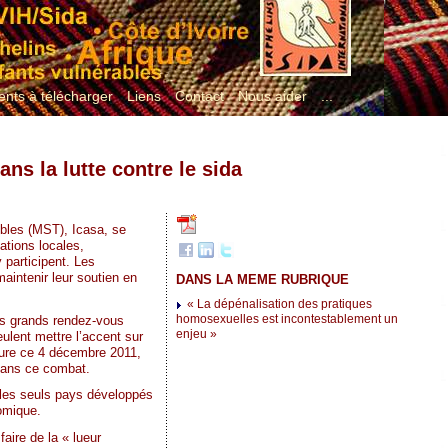
nts à télécharger
Liens
Contact
Nous aider
...
ans la lutte contre le sida
bles (MST), Icasa, se
tions locales,
participent. Les
maintenir leur soutien en
DANS LA MEME RUBRIQUE
« La dépénalisation des pratiques
homosexuelles est incontestablement un
des grands rendez-vous
enjeu »
ulent mettre l’accent sur
rture ce 4 décembre 2011,
 dans ce combat.
les seuls pays développés
nomique.
aire de la « lueur