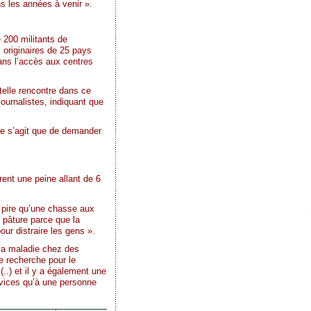
ns les années à venir ».
 200 militants de
 originaires de 25 pays
ans l’accès aux centres
telle rencontre dans ce
journalistes, indiquant que
 ne s’agit que de demander
ent une peine allant de 6
 pire qu’une chasse aux
 pâture parce que la
ur distraire les gens ».
 la maladie chez des
e recherche pour le
(..) et il y a également une
rvices qu’à une personne