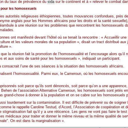
tion du taux de prévalence du
sida
sur le continent et à « relever le combat da
s pour les homosexuels
des autorités religieuses éthiopiennes, toutes mouvances confondues, près de
yme anglais pour les Hommes africains pour les droits et la santé sexuelle),
 préambule à une réunion sur les problèmes que rencontrent les homosexuels d
 malades.
nnes ont manifesté devant l’hôtel où se tenait la rencontre : « Accueillir une 
ulture et les valeurs morales de sa population », disait un tract distribué aux 
lture ».
ue la réunion fait la promotion de l’homosexualité et l’encourage alors qu’il
es et aux soins de santé pour les homosexuels », indiquait un participant.
a consacrait l’une de ses séances à la situation des homosexuels africains.
alisent l’homosexualité. Parmi eux, le Cameroun, où les homosexuels encour
risonnés soit parce qu’ils sont dénoncés, soit parce qu’on a une apparence,
ait Behen de l’association Alternative Cameroun, les homosexuels sont jetés en
pas grand-chose à donner à la population et on se cabre sur les homosexuels po
ssi lourdement sur la contamination. Il est difficile de prévenir ou de soigner
comme le rappelle Caroline Testud, d’Acord, l’Association de coopération et d
stigmatisation fait qu’il y a une réticence. Les gens ne vont pas faire le test 
ces médicaux pour traiter et donner le même niveau et la même qualité de se
rmale". On est dans la marginalisation ».