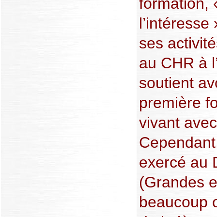
formation, «
l’intéresse
ses activit
au CHR à l
soutient av
première f
vivant avec
Cependant,
exercé au D
(Grandes e
beaucoup 