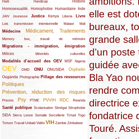
ambitions. 
(15/289)
(10/289)
(49/289)
Histoire
Haïti
Handicap
Homosexualité, Homophobie
(44/289)
(47/289)
(34/289)
Humanitaire
Inde
elle est do
Justice
Livre
(10/289)
(21/289)
(65/289)
(35/289)
(25/289)
(62/289)
Kenya
JAIV
Jeunesse
Liberia
bureaux, to
(24/289)
(11/289)
(21/289)
Lois transmission intentionnelle
Malawi
Mali
Médicament, Traitements
Médecine
(62/289)
(142/289)
grande sal
(11/289)
Memory box, travail de mémoire
Migrations - immigration, émigration
(67/289)
d’un poste 
Milices
(34/289)
(15/289)
Minorités culturelles
Modalités d’accueil des OEV
(58/289)
(54/289)
(27/289)
MSF
guidée avec
Nigeria
OEV
(269/289)
(26/289)
(58/289)
(44/289)
(112/289)
Orphelin
ONU
ONUSIDA
OMD
Bla Yao no
Pillage des ressources
Ouganda
(29/289)
(27/289)
(77/289)
Photographie
Politiques
(120/289)
rendre comp
Prévention, réduction des risques
(131/289)
Psy
directrice 
PVVIH
RDC
(22/289)
(119/289)
(12/289)
(111/289)
(104/289)
(23/289)
Prisons
PTME
Rwanda
Santé publique
(59/289)
(9/289)
(13/289)
(19/289)
Scolarisation
Sénégal
Sérophobie
fondatrice
SIDA
(29/289)
(13/289)
(12/289)
(19/289)
(10/289)
(15/289)
Sierra Leone
Somalie
Sorcellerie
Tchad
Togo
VIH
(17/289)
(21/289)
(26/289)
(23/289)
(154/289)
(12/289)
(21/289)
Torture
Travail
Unitaid
Vidéo
Zambie
Zimbabwe
Touré. Assi