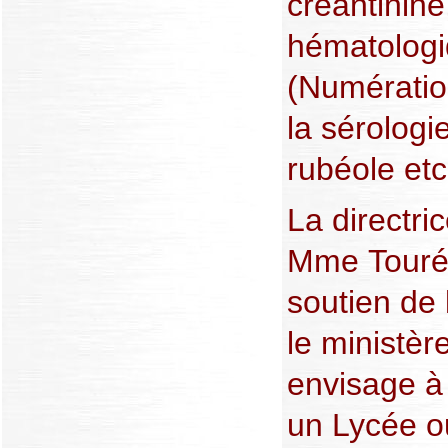
créantinin
hématolog
(Numératio
la sérologi
rubéole etc
La directri
Mme Touré
soutien de l
le ministèr
envisage à
un Lycée o