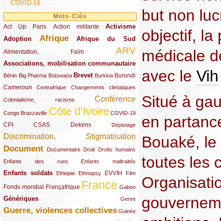
COVID-19
but non lucr
Mots-Clés
Activisme
Act Up Paris
(49/289)
(32/289)
(73/289)
Action militante
objectif, l
Afrique
Adoption
(82/289)
(161/289)
(73/289)
Afrique du Sud
ARV
médicale d
(48/289)
(203/289)
Alimentation, Faim
Associations, mobilisation communautaire
(65/289)
avec le
Vih
Brevet
(13/289)
(16/289)
(9/289)
(83/289)
(18/289)
(30/289)
Burundi
Bénin
Big Pharma
Botswana
Burkina
Cameroun
(47/289)
(23/289)
(10/289)
Centrafrique
Changements climatiques
Situé à gau
Conférence
(19/289)
(118/289)
Colonialisme, racisme
Côte d’Ivoire
(24/289)
(263/289)
(13/289)
Congo Brazzaville
COVID-19
en partance
CPI
(48/289)
(32/289)
(29/289)
(19/289)
CSAS
Dekens
Dépistage
Discrimination, Stigmatisation
Bouaké, le
(131/289)
Document
(145/289)
(9/289)
(20/289)
(22/289)
Documentaire
Droit
Droits humains
toutes les
(21/289)
(10/289)
Enfants des rues
Enfants maltraités
Enfants soldats
(68/289)
(12/289)
(15/289)
(55/289)
(22/289)
EVVIH
Ethiopie
Ethnopsy
Film
Organisati
France
(48/289)
(39/289)
(289/289)
(12/289)
Fonds mondial
Françafrique
Gabon
gouvernem
Génériques
(59/289)
(22/289)
Genre
Guerre, violences collectives
(149/289)
(12/289)
Guinée