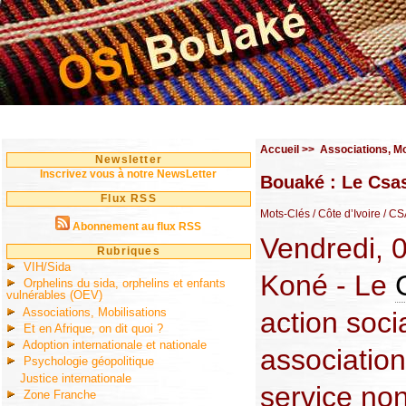
Accueil
>>
Associations, Mo
Newsletter
Inscrivez vous à notre NewsLetter
Bouaké : Le Csas
Flux RSS
Mots-Clés
/ Côte d’Ivoire
/ CS
Abonnement au flux RSS
Vendredi, 
Rubriques
VIH/Sida
Koné - Le
Orphelins du sida, orphelins et enfants
vulnérables (OEV)
Associations, Mobilisations
action soc
Et en Afrique, on dit quoi ?
Adoption internationale et nationale
association
Psychologie géopolitique
Justice internationale
service no
Zone Franche