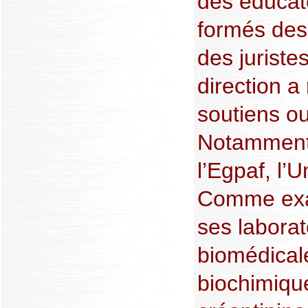
des éducat
formés des 
des juristes
direction a
soutiens ou
Notamment, 
l’Egpaf, l’Un
Comme exa
ses laborat
biomédicale
biochimiqu