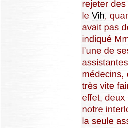
rejeter des
le
Vih
, qua
avait pas 
indiqué Mm
l’une de se
assistantes
médecins, c
très vite fa
effet, deux
notre inter
la seule ass