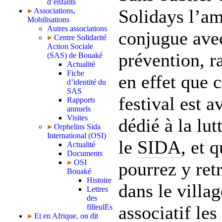
d’enfants
Solidays l’a
Associations,
Mobilisations
Autres associations
conjugue ave
Centre Solidarité
Action Sociale
prévention, r
(SAS) de Bouaké
Actualité
Fiche
en effet que 
d’identité du
SAS
festival est a
Rapports
annuels
Visites
dédié à la lut
Orphelins Sida
International (OSI)
le
SIDA
, et 
Actualité
Documents
OSI
pourrez y ret
Bouaké
Histoire
dans le villag
Lettres
des
associatif les
filleulEs
Et en Afrique, on dit