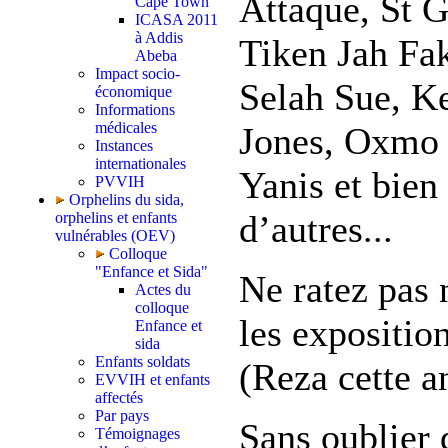
Attaque, St 
Cape Town
ICASA 2011
à Addis
Tiken Jah Fak
Abeba
Impact socio-
Selah Sue, K
économique
Informations
médicales
Jones, Oxmo 
Instances
internationales
Yanis et bien
PVVIH
Orphelins du sida,
d’autres...
orphelins et enfants
vulnérables (OEV)
Colloque
"Enfance et Sida"
Ne ratez pas 
Actes du
colloque
les expositio
Enfance et
sida
Enfants soldats
(Reza cette a
EVVIH et enfants
affectés
Par pays
Sans oublier 
Témoignages