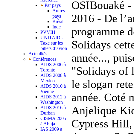
OSIBouaké - 
Par pays
Autres
2016 - De l’
pays
Brésil
Inde
programme d
PVVIH
UNITAID -
Solidays cett
Taxe sur les
billets d’avion
Actualités
année..., pui
Conférences
AIDS 2006 à
"Solidays of 
Toronto
AIDS 2008 à
le slogan rete
Mexico
AIDS 2010 à
Vienne
année. Coté 
AIDS 2012 à
Washington
Anjelique Ki
AIDS 2016 à
Durban
CISMA 2005
Cypress Hill,
à Abuja
IAS 2009 à