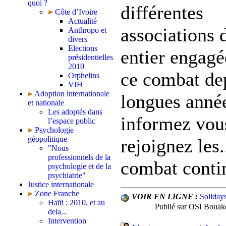
quoi ?
différentes
Côte d’Ivoire
Actualité
associations
Anthropo et
divers
Elections
entier engagé
présidentielles
2010
ce combat de
Orphelins
VIH
Adoption internationale
longues année
et nationale
Les adoptés dans
informez vou
l’espace public
Psychologie
géopolitique
rejoignez les..
"Nous
professionnels de la
combat conti
psychologie et de la
psychiatrie"
Justice internationale
Zone Franche
VOIR EN LIGNE :
Soliday
Haïti : 2010, et au
Publié sur OSI Bouaké
dela...
Intervention