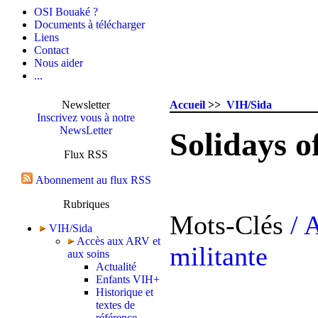
OSI Bouaké ?
Documents à télécharger
Liens
Contact
Nous aider
...
Newsletter
Accueil
>>
VIH/Sida
Inscrivez vous à notre
NewsLetter
Solidays o
Flux RSS
Abonnement au flux RSS
Rubriques
Mots-Clés
/ 
VIH/Sida
Accès aux ARV et
militante
aux soins
Actualité
Enfants VIH+
Historique et
textes de
référence