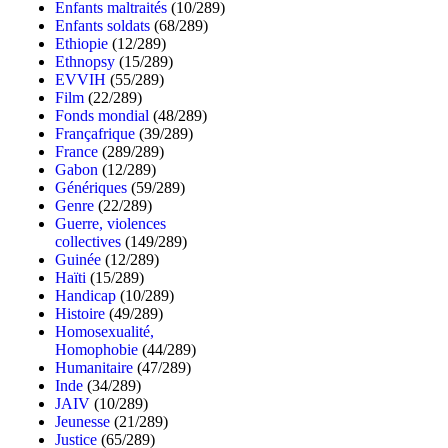
Enfants maltraités
(10/289)
Enfants soldats
(68/289)
Ethiopie
(12/289)
Ethnopsy
(15/289)
EVVIH
(55/289)
Film
(22/289)
Fonds mondial
(48/289)
Françafrique
(39/289)
France
(289/289)
Gabon
(12/289)
Génériques
(59/289)
Genre
(22/289)
Guerre, violences
collectives
(149/289)
Guinée
(12/289)
Haïti
(15/289)
Handicap
(10/289)
Histoire
(49/289)
Homosexualité,
Homophobie
(44/289)
Humanitaire
(47/289)
Inde
(34/289)
JAIV
(10/289)
Jeunesse
(21/289)
Justice
(65/289)