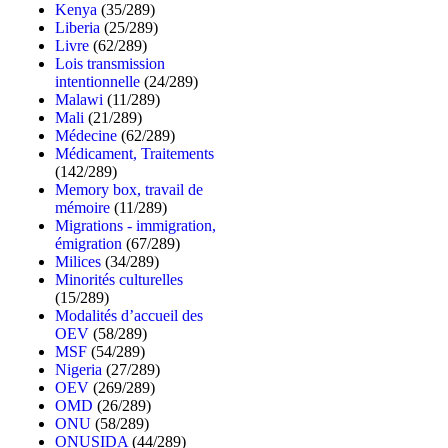
Kenya
(35/289)
Liberia
(25/289)
Livre
(62/289)
Lois transmission
intentionnelle
(24/289)
Malawi
(11/289)
Mali
(21/289)
Médecine
(62/289)
Médicament, Traitements
(142/289)
Memory box, travail de
mémoire
(11/289)
Migrations - immigration,
émigration
(67/289)
Milices
(34/289)
Minorités culturelles
(15/289)
Modalités d’accueil des
OEV
(58/289)
MSF
(54/289)
Nigeria
(27/289)
OEV
(269/289)
OMD
(26/289)
ONU
(58/289)
ONUSIDA
(44/289)