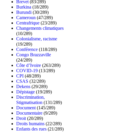
Brevet
(83/289)
Burkina
(18/289)
Burundi
(30/289)
Cameroun
(47/289)
Centrafrique
(23/289)
Changements climatiques
(10/289)
Colonialisme, racisme
(19/289)
Conférence
(118/289)
Congo Brazzaville
(24/289)
Côte d’Ivoire
(263/289)
COVID-19
(13/289)
CPI
(48/289)
CSAS
(32/289)
Dekens
(29/289)
Dépistage
(19/289)
Discrimination,
Stigmatisation
(131/289)
Document
(145/289)
Documentaire
(9/289)
Droit
(20/289)
Droits humains
(22/289)
Enfants des rues
(21/289)