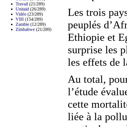
Travail
(21/289)
Les trois pays
Unitaid
(26/289)
Vidéo
(23/289)
VIH
(154/289)
peuplés d’Afr
Zambie
(12/289)
Zimbabwe
(21/289)
Ethiopie et E
surprise les p
les effets de 
Au total, pour
l’étude évalu
cette mortali
liée à la poll