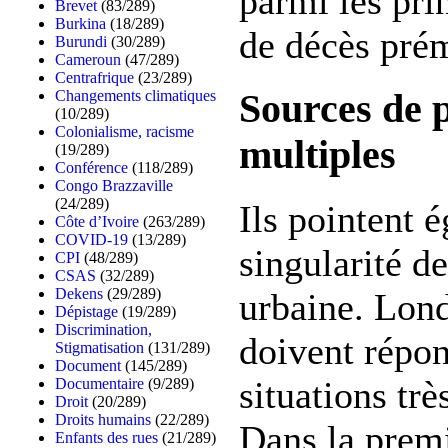
parmi les pri
Brevet
(83/289)
Burkina
(18/289)
de décès pré
Burundi
(30/289)
Cameroun
(47/289)
Centrafrique
(23/289)
Changements climatiques
Sources de p
(10/289)
Colonialisme, racisme
multiples
(19/289)
Conférence
(118/289)
Congo Brazzaville
(24/289)
Ils pointent 
Côte d’Ivoire
(263/289)
COVID-19
(13/289)
singularité de
CPI
(48/289)
CSAS
(32/289)
Dekens
(29/289)
urbaine. Lond
Dépistage
(19/289)
Discrimination,
doivent répon
Stigmatisation
(131/289)
Document
(145/289)
situations trè
Documentaire
(9/289)
Droit
(20/289)
Droits humains
(22/289)
Dans la premi
Enfants des rues
(21/289)