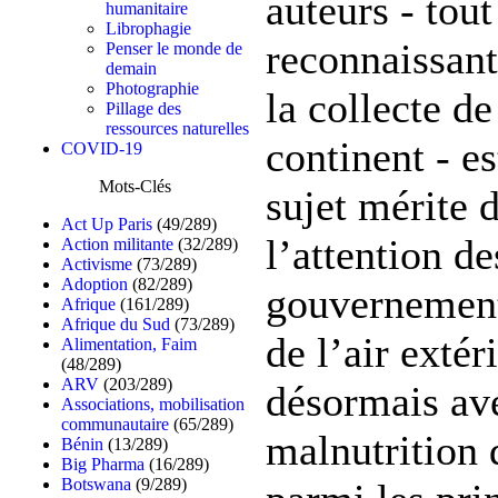
auteurs - tout
humanitaire
Librophagie
reconnaissant 
Penser le monde de
demain
Photographie
la collecte d
Pillage des
ressources naturelles
continent - e
COVID-19
Mots-Clés
sujet mérite d
Act Up Paris
(49/289)
l’attention de
Action militante
(32/289)
Activisme
(73/289)
Adoption
(82/289)
gouvernement
Afrique
(161/289)
Afrique du Sud
(73/289)
de l’air extér
Alimentation, Faim
(48/289)
ARV
(203/289)
désormais av
Associations, mobilisation
communautaire
(65/289)
malnutrition 
Bénin
(13/289)
Big Pharma
(16/289)
Botswana
(9/289)