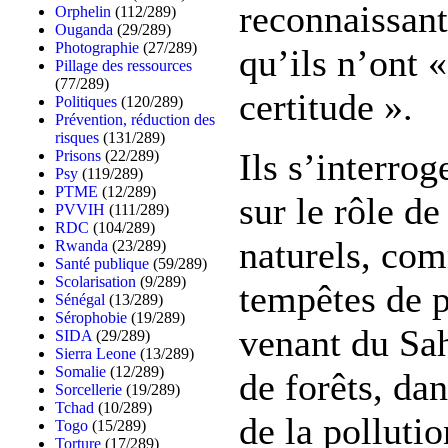
reconnaissan
Orphelin
(112/289)
Ouganda
(29/289)
Photographie
(27/289)
qu’ils n’ont 
Pillage des ressources
(77/289)
certitude ».
Politiques
(120/289)
Prévention, réduction des
risques
(131/289)
Ils s’interro
Prisons
(22/289)
Psy
(119/289)
PTME
(12/289)
sur le rôle 
PVVIH
(111/289)
RDC
(104/289)
naturels, co
Rwanda
(23/289)
Santé publique
(59/289)
Scolarisation
(9/289)
tempêtes de 
Sénégal
(13/289)
Sérophobie
(19/289)
venant du Sah
SIDA
(29/289)
Sierra Leone
(13/289)
Somalie
(12/289)
de forêts, da
Sorcellerie
(19/289)
Tchad
(10/289)
de la pollutio
Togo
(15/289)
Torture
(17/289)