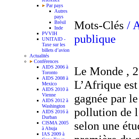
Par pays
Autres
pays
Mots-Clés
/ 
Brésil
Inde
PVVIH
publique
UNITAID -
Taxe sur les
billets d’avion
Actualités
Conférences
AIDS 2006 à
Le Monde , 2
Toronto
AIDS 2008 à
L’Afrique est
Mexico
AIDS 2010 à
gagnée par le
Vienne
AIDS 2012 à
Washington
pollution de l
AIDS 2016 à
Durban
selon une étu
CISMA 2005
à Abuja
IAS 2009 à