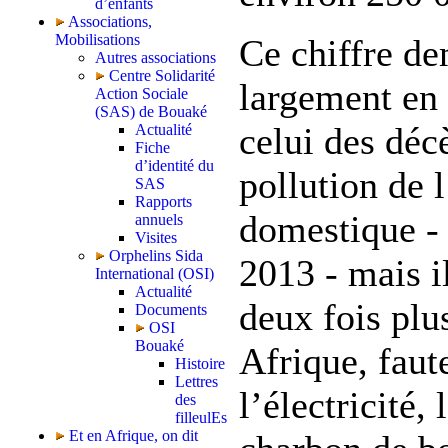
d’enfants
Associations,
Mobilisations
Ce chiffre d
Autres associations
Centre Solidarité
largement en
Action Sociale
(SAS) de Bouaké
celui des décè
Actualité
Fiche
d’identité du
pollution de l
SAS
Rapports
domestique -
annuels
Visites
Orphelins Sida
2013 - mais i
International (OSI)
Actualité
deux fois plu
Documents
OSI
Bouaké
Afrique, faut
Histoire
Lettres
l’électricité, 
des
filleulEs
Et en Afrique, on dit