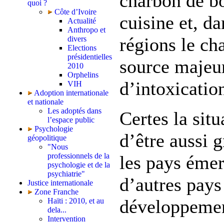
charbon de bo
quoi ?
Côte d’Ivoire
cuisine et, da
Actualité
Anthropo et
régions le ch
divers
Elections
présidentielles
source majeu
2010
Orphelins
d’intoxicatio
VIH
Adoption internationale
et nationale
Les adoptés dans
Certes la situ
l’espace public
Psychologie
d’être aussi 
géopolitique
"Nous
professionnels de la
les pays émer
psychologie et de la
psychiatrie"
d’autres pays
Justice internationale
Zone Franche
développemen
Haïti : 2010, et au
dela...
Intervention