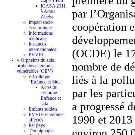
première du g
Cape Town
ICASA 2011
par l’Organis
à Addis
Abeba
Impact socio-
coopération e
économique
Informations
développeme
médicales
Instances
internationales
(OCDE) le 17
PVVIH
Orphelins du sida,
nombre de dé
orphelins et enfants
vulnérables (OEV)
liés à la pollu
Colloque
"Enfance et Sida"
Actes du
par les parti
colloque
Enfance et
a progressé d
sida
Enfants soldats
EVVIH et enfants
1990 et 2013 
affectés
Par pays
environ 250 
Témoignages