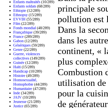
Enfants maltraités
(10/289)
principale so
Enfants soldats
(68/289)
Ethiopie
(12/289)
Ethnopsy
(15/289)
pollution est 
EVVIH
(55/289)
Film
(22/289)
Dans la seco
Fonds mondial
(48/289)
Françafrique
(39/289)
France
(289/289)
dans les autre
Gabon
(12/289)
Génériques
(59/289)
continent, « l
Genre
(22/289)
Guerre, violences
collectives
(149/289)
plus complex
Guinée
(12/289)
Haïti
(15/289)
Combustion d
Handicap
(10/289)
Histoire
(49/289)
utilisation de
Homosexualité,
Homophobie
(44/289)
Humanitaire
(47/289)
pour la cuisin
Inde
(34/289)
JAIV
(10/289)
de générateur
Jeunesse
(21/289)
Justice
(65/289)