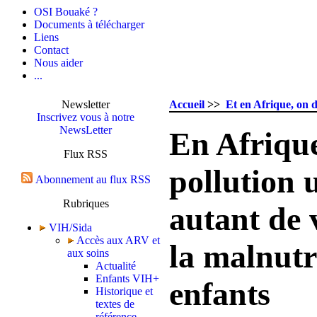
OSI Bouaké ?
Documents à télécharger
Liens
Contact
Nous aider
...
Newsletter
Accueil
>>
Et en Afrique, on d
Inscrivez vous à notre
NewsLetter
En Afrique
Flux RSS
pollution 
Abonnement au flux RSS
Rubriques
autant de 
VIH/Sida
Accès aux ARV et
la malnutr
aux soins
Actualité
Enfants VIH+
enfants
Historique et
textes de
référence