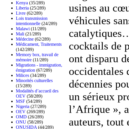
Kenya
(35/289)
usines au cœu
Liberia
(25/289)
Livre
(62/289)
véhicules san
Lois transmission
intentionnelle
(24/289)
Malawi
(11/289)
catalytiques
Mali
(21/289)
Médecine
(62/289)
cocktails de 
Médicament, Traitements
(142/289)
Memory box, travail de
ont disparu de
mémoire
(11/289)
Migrations - immigration,
occidentales 
émigration
(67/289)
Milices
(34/289)
décennies pou
Minorités culturelles
(15/289)
Modalités d’accueil des
un sérieux p
OEV
(58/289)
MSF
(54/289)
l’Afrique », 
Nigeria
(27/289)
OEV
(269/289)
OMD
(26/289)
auteurs, tout 
ONU
(58/289)
ONUSIDA
(44/289)