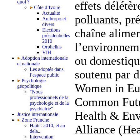
quoi ?
effets délétèr
Côte d’Ivoire
Actualité
polluants, pr
Anthropo et
divers
chaîne alimen
Elections
présidentielles
2010
l’environnem
Orphelins
VIH
ou domestiqu
Adoption internationale
et nationale
Les adoptés dans
soutenu par 
l’espace public
Psychologie
Women in Eur
géopolitique
"Nous
professionnels de la
Common Futu
psychologie et de la
psychiatrie"
Health & En
Justice internationale
Zone Franche
Haïti : 2010, et au
Alliance (Hea
dela...
Intervention