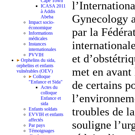
Cape Town
l’Internationa
ICASA 2011
à Addis
Gynecology a
Abeba
Impact socio-
économique
par la Fédéra
Informations
médicales
international
Instances
internationales
PVVIH
et d’obstétri
Orphelins du sida,
orphelins et enfants
met en avant 
vulnérables (OEV)
Colloque
de certains p
"Enfance et Sida"
Actes du
colloque
l’environnem
Enfance et
sida
troubles de la 
Enfants soldats
EVVIH et enfants
affectés
souligne l’ur
Par pays
Témoignages