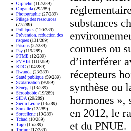
Orphelin
(112/289)
réglementaire
Ouganda
(29/289)
Photographie
(27/289)
substances c
Pillage des ressources
(77/289)
Politiques
(120/289)
environnemen
Prévention, réduction des
risques
(131/289)
connues ou s
Prisons
(22/289)
Psy
(119/289)
PTME
(12/289)
d’interférer a
PVVIH
(111/289)
RDC
(104/289)
récepteurs h
Rwanda
(23/289)
Santé publique
(59/289)
Scolarisation
(9/289)
synthèse ou l
Sénégal
(13/289)
Sérophobie
(19/289)
hormones », s
SIDA
(29/289)
Sierra Leone
(13/289)
Somalie
(12/289)
en 2012, le ra
Sorcellerie
(19/289)
Tchad
(10/289)
et du PNUE.
Togo
(15/289)
Torture
(17/289)