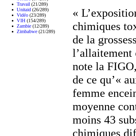
Travail
(21/289)
« L’exposition
Unitaid
(26/289)
Vidéo
(23/289)
VIH
(154/289)
chimiques to
Zambie
(12/289)
Zimbabwe
(21/289)
de la grosses
l’allaitement 
note la FIGO,
de ce qu’« au
femme enceint
moyenne cont
moins 43 sub
chimiques diff