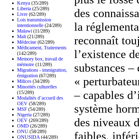
Kenya
(35/289)
Liberia
(25/289)
des connaissa
Livre
(62/289)
Lois transmission
la réglementa
intentionnelle
(24/289)
Malawi
(11/289)
reconnaît tou
Mali
(21/289)
Médecine
(62/289)
Médicament, Traitements
l’existence d
(142/289)
Memory box, travail de
substances – 
mémoire
(11/289)
Migrations - immigration,
émigration
(67/289)
« perturbateu
Milices
(34/289)
Minorités culturelles
– capables d’
(15/289)
Modalités d’accueil des
OEV
(58/289)
système hormo
MSF
(54/289)
Nigeria
(27/289)
des niveaux d
OEV
(269/289)
OMD
(26/289)
ONU
(58/289)
faibles, infér
ONUSIDA
(44/289)