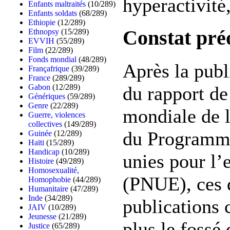
hyperactivité,
Enfants maltraités
(10/289)
Enfants soldats
(68/289)
Ethiopie
(12/289)
Constat pré
Ethnopsy
(15/289)
EVVIH
(55/289)
Film
(22/289)
Fonds mondial
(48/289)
Après la publ
Françafrique
(39/289)
France
(289/289)
du rapport de
Gabon
(12/289)
Génériques
(59/289)
Genre
(22/289)
mondiale de l
Guerre, violences
collectives
(149/289)
du Programme
Guinée
(12/289)
Haïti
(15/289)
Handicap
(10/289)
unies pour l
Histoire
(49/289)
Homosexualité,
(PNUE), ces 
Homophobie
(44/289)
Humanitaire
(47/289)
Inde
(34/289)
publications 
JAIV
(10/289)
Jeunesse
(21/289)
plus le fossé 
Justice
(65/289)