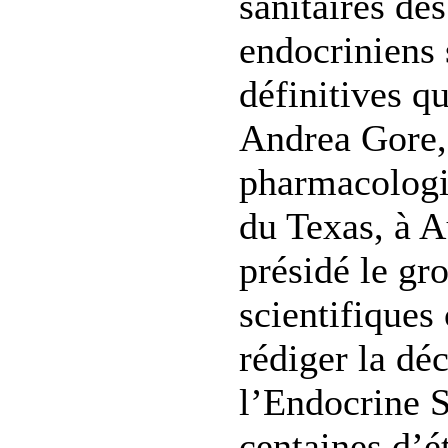
sanitaires de
endocriniens 
définitives q
Andrea Gore,
pharmacologie
du Texas, à A
présidé le gr
scientifiques
rédiger la dé
l’Endocrine S
centaines d’é