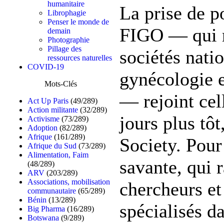
humanitaire
La prise de p
Librophagie
Penser le monde de
FIGO — qui 
demain
Photographie
Pillage des
sociétés nati
ressources naturelles
COVID-19
gynécologie e
Mots-Clés
— rejoint cel
Act Up Paris
(49/289)
Action militante
(32/289)
jours plus tô
Activisme
(73/289)
Adoption
(82/289)
Afrique
(161/289)
Society. Pour
Afrique du Sud
(73/289)
Alimentation, Faim
savante, qui 
(48/289)
ARV
(203/289)
Associations, mobilisation
chercheurs et
communautaire
(65/289)
Bénin
(13/289)
spécialisés d
Big Pharma
(16/289)
Botswana
(9/289)