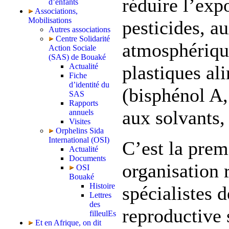
réduire l’exp
d’enfants
Associations,
Mobilisations
pesticides, a
Autres associations
Centre Solidarité
atmosphériqu
Action Sociale
(SAS) de Bouaké
Actualité
plastiques al
Fiche
d’identité du
(bisphénol A,
SAS
Rapports
aux solvants, 
annuels
Visites
Orphelins Sida
International (OSI)
C’est la prem
Actualité
Documents
organisation 
OSI
Bouaké
Histoire
spécialistes d
Lettres
des
reproductive 
filleulEs
Et en Afrique, on dit