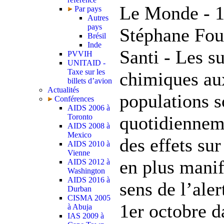
Le Monde - 1
Par pays
Autres
pays
Stéphane Fouc
Brésil
Inde
Santi - Les s
PVVIH
UNITAID -
Taxe sur les
chimiques aux
billets d’avion
Actualités
populations s
Conférences
AIDS 2006 à
Toronto
quotidiennem
AIDS 2008 à
Mexico
des effets sur
AIDS 2010 à
Vienne
en plus manif
AIDS 2012 à
Washington
AIDS 2016 à
sens de l’aler
Durban
CISMA 2005
1er octobre d
à Abuja
IAS 2009 à