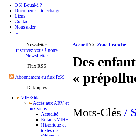
OSI Bouaké ?
Documents à télécharger
Liens
Contact
Nous aider
...
Newsletter
Accueil
>>
Zone Franche
Inscrivez vous à notre
NewsLetter
Des enfant
Flux RSS
« prépollu
Abonnement au flux RSS
Rubriques
VIH/Sida
Accès aux ARV et
aux soins
Mots-Clés
/ 
Actualité
Enfants VIH+
Historique et
textes de
référence