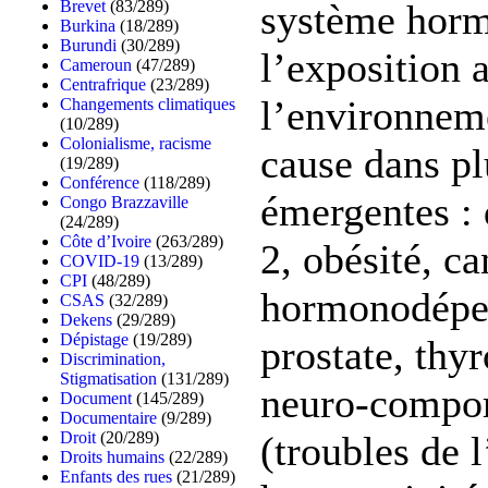
Brevet
(83/289)
système horm
Burkina
(18/289)
Burundi
(30/289)
l’exposition 
Cameroun
(47/289)
Centrafrique
(23/289)
l’environneme
Changements climatiques
(10/289)
Colonialisme, racisme
cause dans pl
(19/289)
Conférence
(118/289)
émergentes : 
Congo Brazzaville
(24/289)
Côte d’Ivoire
(263/289)
2, obésité, ca
COVID-19
(13/289)
CPI
(48/289)
hormonodépen
CSAS
(32/289)
Dekens
(29/289)
Dépistage
(19/289)
prostate, thyr
Discrimination,
Stigmatisation
(131/289)
neuro-compo
Document
(145/289)
Documentaire
(9/289)
Droit
(20/289)
(troubles de l
Droits humains
(22/289)
Enfants des rues
(21/289)