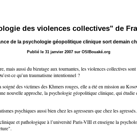
logie des violences collectives" de Fra
ance de la psychologie géopolitique clinique sort demain ch
Publié le 31 janvier 2007 sur OSIBouaké.org
ture, mais aussi du bizutage aux tournantes, les violences collectives so
u’est-ce qu’un traumatisme intentionnel ?
a soigné des victimes des Khmers rouges, elle a été en mission au Kosovo
ne nouvelle approche, la psychologie géopolitique clinique, qui étudie e
tismes psychiques aussi bien chez les agresseurs que chez les agressés. E
inique et pathologique à l’université Paris-VIII et enseigne la psycholog
rture".