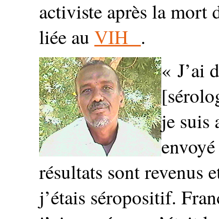
activiste après la mort
liée au
VIH
.
« J’ai 
[sérolo
je suis
envoyé 
résultats sont revenus 
j’étais séropositif. Fr