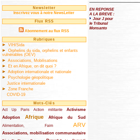
Newsletter
EN REPONSE
Inscrivez vous à notre NewsLetter
A LA BREVE :
Jour J pour
Flux RSS
le Tribunal
Monsanto
Abonnement au flux RSS
Rubriques
VIH/Sida
Orphelins du sida, orphelins et enfants
vulnérables (OEV)
Associations, Mobilisations
Et en Afrique, on dit quoi ?
Adoption internationale et nationale
Psychologie géopolitique
Justice internationale
Zone Franche
COVID-19
Mots-Clés
Activisme
Act Up Paris
(49/289)
(32/289)
(73/289)
Action militante
Afrique
Adoption
(82/289)
(161/289)
(73/289)
Afrique du Sud
ARV
(48/289)
(203/289)
Alimentation, Faim
Associations, mobilisation communautaire
(65/289)