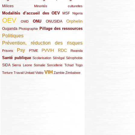
Milices
(34/289)
(15/289)
Minorités culturelles
Modalités d’accueil des OEV
(58/289)
(54/289)
(27/289)
MSF
Nigeria
OEV
(269/289)
(26/289)
(58/289)
(44/289)
(112/289)
Orphelin
ONU
ONUSIDA
OMD
Pillage des ressources
Ouganda
(29/289)
(27/289)
(77/289)
Photographie
Politiques
(120/289)
Prévention, réduction des risques
(131/289)
Psy
PVVIH
RDC
(22/289)
(119/289)
(12/289)
(111/289)
(104/289)
(23/289)
Prisons
PTME
Rwanda
Santé publique
(59/289)
(9/289)
(13/289)
(19/289)
Scolarisation
Sénégal
Sérophobie
SIDA
(29/289)
(13/289)
(12/289)
(19/289)
(10/289)
(15/289)
Sierra Leone
Somalie
Sorcellerie
Tchad
Togo
VIH
(17/289)
(21/289)
(26/289)
(23/289)
(154/289)
(12/289)
(21/289)
Torture
Travail
Unitaid
Vidéo
Zambie
Zimbabwe