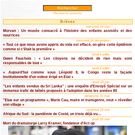
Recherche avancée
Brèves
mercredi 19 mai
Morvan : Un musée consacré à l’histoire des enfants assistés et des
nourrices
mercredi 16 décembre
« Tout ce que nous avons appris du sida est effacé, on gère cette épidémie
comme si c’était la première »
lundi 6 juillet
Gwen Fauchois : « Les citoyens ne décident de rien mais sont
responsables de tout »
lundi 6 juillet
« Aujourd’hui comme sous Léopold II, le Congo reste la façade
institutionnelle d’un voleur érigé en Etat »
jeudi 18 juin
"Les enfants vendus du Sri Lanka" : une enquête d’Envoyé Spécial sur un
immense trafic de bébés proposés à l’adoption dans les années 80
dimanche 31 mai
"Elue sur un programme », Marie Cau, maire et transgenre, veut « réveiller
son village »
vendredi 29 mai
Afrique du Sud : la pandémie de Covid, un triste déjà-vu…
jeudi 28 mai
Mort du dramaturge Larry Kramer, fondateur d’Act up