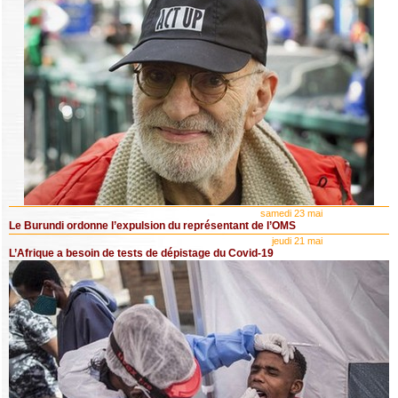
samedi 23 mai
Le Burundi ordonne l’expulsion du représentant de l’OMS
jeudi 21 mai
L’Afrique a besoin de tests de dépistage du Covid-19