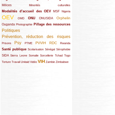
Milices
(34/289)
(15/289)
Minorités culturelles
Modalités d’accueil des OEV
(58/289)
(54/289)
(27/289)
MSF
Nigeria
OEV
(269/289)
(26/289)
(58/289)
(44/289)
(112/289)
Orphelin
ONU
ONUSIDA
OMD
Pillage des ressources
Ouganda
(29/289)
(27/289)
(77/289)
Photographie
Politiques
(120/289)
Prévention, réduction des risques
(131/289)
Psy
PVVIH
RDC
(22/289)
(119/289)
(12/289)
(111/289)
(104/289)
(23/289)
Prisons
PTME
Rwanda
Santé publique
(59/289)
(9/289)
(13/289)
(19/289)
Scolarisation
Sénégal
Sérophobie
SIDA
(29/289)
(13/289)
(12/289)
(19/289)
(10/289)
(15/289)
Sierra Leone
Somalie
Sorcellerie
Tchad
Togo
VIH
(17/289)
(21/289)
(26/289)
(23/289)
(154/289)
(12/289)
(21/289)
Torture
Travail
Unitaid
Vidéo
Zambie
Zimbabwe