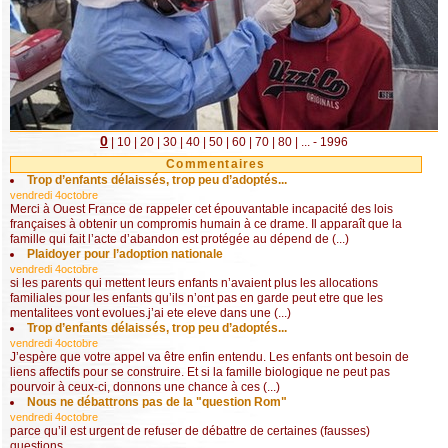
0
|
10
|
20
|
30
|
40
|
50
|
60
|
70
|
80
|
...
- 1996
Commentaires
Trop d’enfants délaissés, trop peu d’adoptés...
vendredi 4octobre
Merci à Ouest France de rappeler cet épouvantable incapacité des lois
françaises à obtenir un compromis humain à ce drame. Il apparaît que la
famille qui fait l’acte d’abandon est protégée au dépend de (...)
Plaidoyer pour l’adoption nationale
vendredi 4octobre
si les parents qui mettent leurs enfants n’avaient plus les allocations
familiales pour les enfants qu’ils n’ont pas en garde peut etre que les
mentalitees vont evolues.j’ai ete eleve dans une (...)
Trop d’enfants délaissés, trop peu d’adoptés...
vendredi 4octobre
J’espère que votre appel va être enfin entendu. Les enfants ont besoin de
liens affectifs pour se construire. Et si la famille biologique ne peut pas
pourvoir à ceux-ci, donnons une chance à ces (...)
Nous ne débattrons pas de la "question Rom"
vendredi 4octobre
parce qu’il est urgent de refuser de débattre de certaines (fausses)
questions.