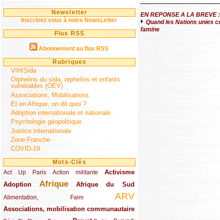
Newsletter
EN REPONSE A LA BREVE :
Inscrivez vous à notre NewsLetter
Quand les Nations unies cr
famine
Flux RSS
Abonnement au flux RSS
Rubriques
VIH/Sida
Orphelins du sida, orphelins et enfants
vulnérables (OEV)
Associations, Mobilisations
Et en Afrique, on dit quoi ?
Adoption internationale et nationale
Psychologie géopolitique
Justice internationale
Zone Franche
COVID-19
Mots-Clés
Activisme
Act Up Paris
(49/289)
(32/289)
(73/289)
Action militante
Afrique
Adoption
(82/289)
(161/289)
(73/289)
Afrique du Sud
ARV
(48/289)
(203/289)
Alimentation, Faim
Associations, mobilisation communautaire
(65/289)