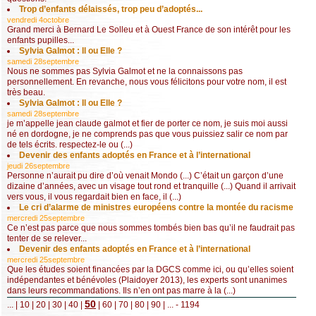
Trop d’enfants délaissés, trop peu d’adoptés...
vendredi 4octobre
Grand merci à Bernard Le Solleu et à Ouest France de son intérêt pour les
enfants pupilles...
Sylvia Galmot : Il ou Elle ?
samedi 28septembre
Nous ne sommes pas Sylvia Galmot et ne la connaissons pas
personnellement. En revanche, nous vous félicitons pour votre nom, il est
très beau.
Sylvia Galmot : Il ou Elle ?
samedi 28septembre
je m’appelle jean claude galmot et fier de porter ce nom, je suis moi aussi
né en dordogne, je ne comprends pas que vous puissiez salir ce nom par
de tels écrits. respectez-le ou (...)
Devenir des enfants adoptés en France et à l’international
jeudi 26septembre
Personne n’aurait pu dire d’où venait Mondo (...) C’était un garçon d’une
dizaine d’années, avec un visage tout rond et tranquille (...) Quand il arrivait
vers vous, il vous regardait bien en face, il (...)
Le cri d’alarme de ministres européens contre la montée du racisme
mercredi 25septembre
Ce n’est pas parce que nous sommes tombés bien bas qu’il ne faudrait pas
tenter de se relever...
Devenir des enfants adoptés en France et à l’international
mercredi 25septembre
Que les études soient financées par la DGCS comme ici, ou qu’elles soient
indépendantes et bénévoles (Plaidoyer 2013), les experts sont unanimes
dans leurs recommandations. Ils n’en ont pas marre à la (...)
50
...
|
10
|
20
|
30
|
40
|
|
60
|
70
|
80
|
90
|
...
- 1194