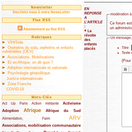
Newsletter
EN
Inscrivez vous à notre NewsLetter
REPONSE
modération à 
A
Flux RSS
L'ARTICLE
Ce forum est 
:
un administra
Abonnement au flux RSS
La
révolte
Rubriques
Un message,
des
VIH/Sida
enfants
Orphelins du sida, orphelins et enfants
Titre :
placés
vulnérables (OEV)
Texte 
Associations, Mobilisations
(Pour
Et en Afrique, on dit quoi ?
Adoption internationale et nationale
Psychologie géopolitique
Justice internationale
Zone Franche
COVID-19
Mots-Clés
Activisme
Act Up Paris
(49/289)
(32/289)
(73/289)
Action militante
Afrique
Adoption
(82/289)
(161/289)
(73/289)
Afrique du Sud
ARV
(48/289)
(203/289)
Alimentation, Faim
Associations, mobilisation communautaire
(65/289)