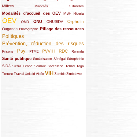
Milices
(34/289)
(15/289)
Minorités culturelles
Modalités d’accueil des OEV
(58/289)
(54/289)
(27/289)
MSF
Nigeria
OEV
(269/289)
(26/289)
(58/289)
(44/289)
(112/289)
Orphelin
ONU
ONUSIDA
OMD
Pillage des ressources
Ouganda
(29/289)
(27/289)
(77/289)
Photographie
Politiques
(120/289)
Prévention, réduction des risques
(131/289)
Psy
PVVIH
RDC
(22/289)
(119/289)
(12/289)
(111/289)
(104/289)
(23/289)
Prisons
PTME
Rwanda
Santé publique
(59/289)
(9/289)
(13/289)
(19/289)
Scolarisation
Sénégal
Sérophobie
SIDA
(29/289)
(13/289)
(12/289)
(19/289)
(10/289)
(15/289)
Sierra Leone
Somalie
Sorcellerie
Tchad
Togo
VIH
(17/289)
(21/289)
(26/289)
(23/289)
(154/289)
(12/289)
(21/289)
Torture
Travail
Unitaid
Vidéo
Zambie
Zimbabwe