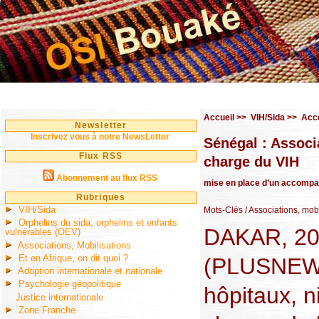
Accueil
>>
VIH/Sida
>>
Accè
Newsletter
Inscrivez vous à notre NewsLetter
Sénégal : Associa
Flux RSS
charge du VIH
Abonnement au flux RSS
mise en place d’un accompa
Rubriques
VIH/Sida
Mots-Clés
/ Associations, mo
Orphelins du sida, orphelins et enfants
DAKAR, 20
vulnérables (OEV)
Associations, Mobilisations
Et en Afrique, on dit quoi ?
(PLUSNEWS)
Adoption internationale et nationale
Psychologie géopolitique
hôpitaux, 
Justice internationale
Zone Franche