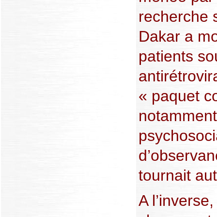
recherche 
Dakar a mo
patients so
antirétrovira
« paquet c
notamment
psychosocia
d’observan
tournait au
A l’inverse,