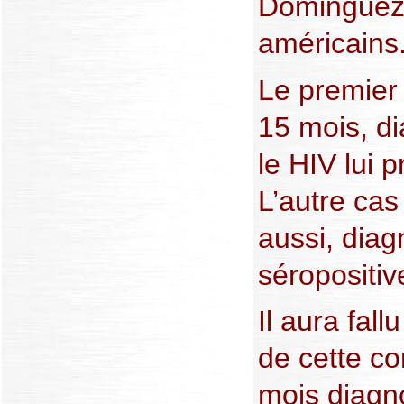
Dominguez, 
américains
Le premier
15 mois, di
le HIV lui 
L’autre cas
aussi, diag
séropositiv
Il aura fal
de cette co
mois diagn