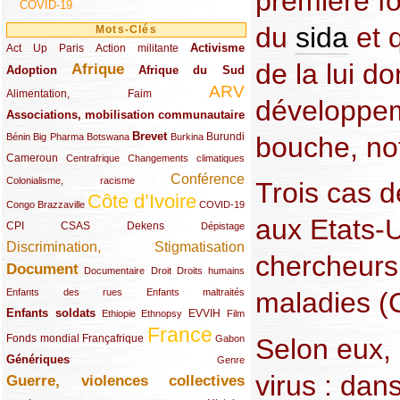
première f
COVID-19
du
sida
et 
Mots-Clés
Activisme
Act Up Paris
(49/289)
(32/289)
(73/289)
Action militante
de la lui d
Afrique
Adoption
(82/289)
(161/289)
(73/289)
Afrique du Sud
ARV
(48/289)
(203/289)
Alimentation, Faim
développeme
Associations, mobilisation communautaire
(65/289)
Brevet
(13/289)
(16/289)
(9/289)
(83/289)
(18/289)
(30/289)
Burundi
bouche, no
Bénin
Big Pharma
Botswana
Burkina
Cameroun
(47/289)
(23/289)
(10/289)
Centrafrique
Changements climatiques
Conférence
(19/289)
(118/289)
Colonialisme, racisme
Trois cas d
Côte d’Ivoire
(24/289)
(263/289)
(13/289)
Congo Brazzaville
COVID-19
aux Etats-U
CPI
(48/289)
(32/289)
(29/289)
(19/289)
CSAS
Dekens
Dépistage
Discrimination, Stigmatisation
(131/289)
chercheurs
Document
(145/289)
(9/289)
(20/289)
(22/289)
Documentaire
Droit
Droits humains
(21/289)
(10/289)
maladies (
Enfants des rues
Enfants maltraités
Enfants soldats
(68/289)
(12/289)
(15/289)
(55/289)
(22/289)
EVVIH
Ethiopie
Ethnopsy
Film
France
(48/289)
(39/289)
(289/289)
(12/289)
Fonds mondial
Françafrique
Selon eux, 
Gabon
Génériques
(59/289)
(22/289)
Genre
virus : dan
Guerre, violences collectives
(149/289)