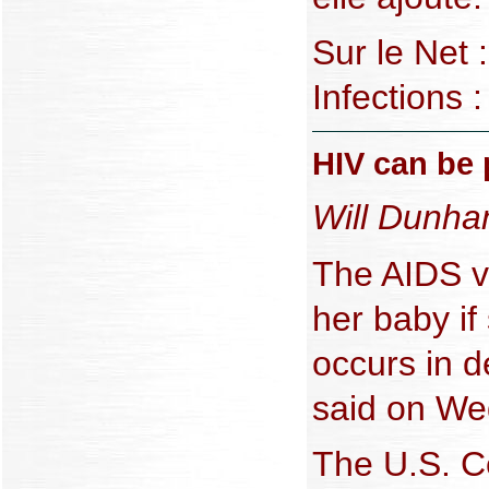
Sur le Net 
Infections 
HIV can be 
Will Dunha
The AIDS v
her baby if
occurs in d
said on We
The U.S. Ce