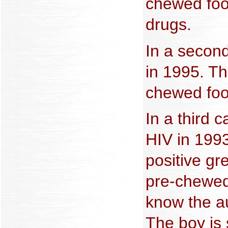
chewed food 
drugs.
In a secon
in 1995. Th
chewed food
In a third 
HIV in 1993
positive gr
pre-chewed
know the au
The boy is s