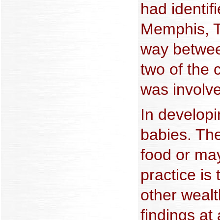
had identif
Memphis, Te
way betwee
two of the 
was involve
In develop
babies. Th
food or may
practice is
other wealt
findings at