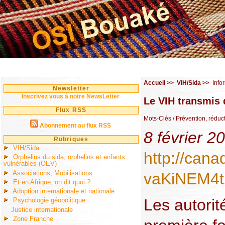
Accueil
>>
VIH/Sida
>>
Info
Newsletter
Inscrivez vous à notre NewsLetter
Le VIH transmis 
Flux RSS
Mots-Clés
/ Prévention, réduc
Abonnement au flux RSS
8 février 2
Rubriques
VIH/Sida
http://can
Orphelins du sida, orphelins et enfants
vulnérables (OEV)
Associations, Mobilisations
vaKiNEM4t
Et en Afrique, on dit quoi ?
Adoption internationale et nationale
Les autorit
Psychologie géopolitique
Justice internationale
Zone Franche