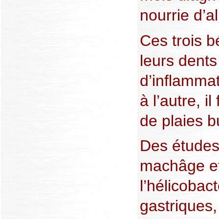
nourrie d’
Ces trois b
leurs dents
d’inflammat
à l’autre, 
de plaies b
Des études 
machâge et
l’hélicobac
gastriques