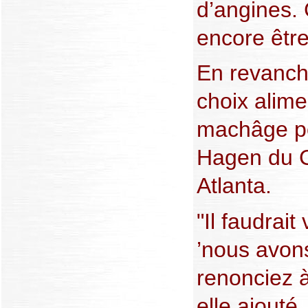
d’angines. 
encore être
En revanch
choix alim
machâge pou
Hagen du C
Atlanta.
"Il faudrai
’nous avons
renonciez à
elle ajouté.