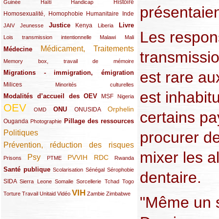
(12/289)
(15/289)
(10/289)
(49/289)
Histoire
Guinée
Haïti
Handicap
présentaien
Homosexualité, Homophobie
(44/289)
(47/289)
(34/289)
Humanitaire
Inde
Justice
Livre
(10/289)
(21/289)
(65/289)
(35/289)
(25/289)
(62/289)
Kenya
JAIV
Jeunesse
Liberia
Les respon
(24/289)
(11/289)
(21/289)
Lois transmission intentionnelle
Malawi
Mali
Médicament, Traitements
Médecine
(62/289)
(142/289)
transmissio
(11/289)
Memory box, travail de mémoire
est rare au
Migrations - immigration, émigration
(67/289)
Milices
(34/289)
(15/289)
Minorités culturelles
est inhabit
Modalités d’accueil des OEV
(58/289)
(54/289)
(27/289)
MSF
Nigeria
OEV
(269/289)
(26/289)
(58/289)
(44/289)
(112/289)
Orphelin
ONU
ONUSIDA
OMD
certains pa
Pillage des ressources
Ouganda
(29/289)
(27/289)
(77/289)
Photographie
procurer de 
Politiques
(120/289)
Prévention, réduction des risques
(131/289)
mixer les a
Psy
PVVIH
RDC
(22/289)
(119/289)
(12/289)
(111/289)
(104/289)
(23/289)
Prisons
PTME
Rwanda
Santé publique
(59/289)
(9/289)
(13/289)
(19/289)
Scolarisation
Sénégal
Sérophobie
dentaire.
SIDA
(29/289)
(13/289)
(12/289)
(19/289)
(10/289)
(15/289)
Sierra Leone
Somalie
Sorcellerie
Tchad
Togo
VIH
(17/289)
(21/289)
(26/289)
(23/289)
(154/289)
(12/289)
(21/289)
Torture
Travail
Unitaid
Vidéo
Zambie
Zimbabwe
"Même un se