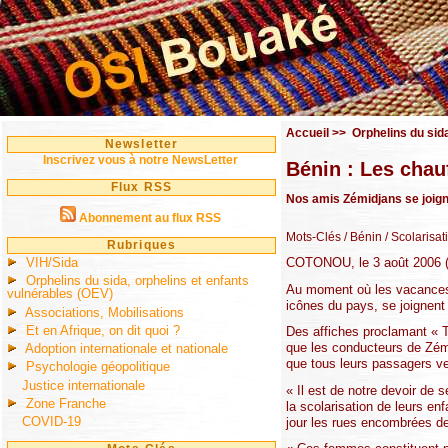
Accueil
>>
Orphelins du sid
Newsletter
Inscrivez vous à notre NewsLetter
Bénin : Les chauf
Flux RSS
Nos amis Zémidjans se joignen
Abonnement au flux RSS
Mots-Clés
/ Bénin
/ Scolarisat
Rubriques
VIH/Sida
COTONOU, le 3 août 2006 (
Orphelins du sida, orphelins et enfants
Au moment où les vacances s
vulnérables (OEV)
icônes du pays, se joignent à
Associations, Mobilisations
Et en Afrique, on dit quoi ?
Des affiches proclamant « To
que les conducteurs de Zémi
Adoption internationale et nationale
que tous leurs passagers v
Psychologie géopolitique
Justice internationale
« Il est de notre devoir de
Zone Franche
la scolarisation de leurs en
COVID-19
jour les rues encombrées d