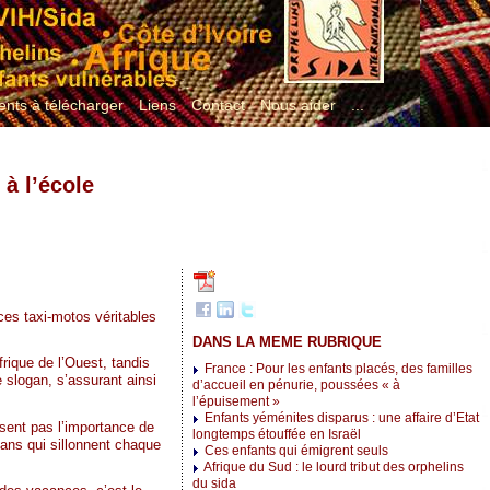
nts à télécharger
Liens
Contact
Nous aider
...
 à l’école
ces taxi-motos véritables
DANS LA MEME RUBRIQUE
frique de l’Ouest, tandis
France : Pour les enfants placés, des familles
 slogan, s’assurant ainsi
d’accueil en pénurie, poussées « à
l’épuisement »
Enfants yéménites disparus : une affaire d’Etat
ssent pas l’importance de
longtemps étouffée en Israël
djans qui sillonnent chaque
Ces enfants qui émigrent seuls
Afrique du Sud : le lourd tribut des orphelins
du sida