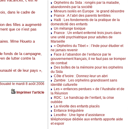
 des vacances, c’est le
Orphelins du Sida : rongés par la maladie,
abandonnés par la société
Mineurs isolés en Europe : le grand désordre
ois, dans le cadre de
France : A l’abri des parents terribles
Haïti : Les fondements de la pratique de la
domesticité des enfants
ion des filles a augmenté
Un mélange toxique
iment que ce n’est pas
France : Un enfant enfermé trois jours dans
une unité psychiatrique pour adultes de
ndaires. Mme Houeto a
Marseille
« Orphelins du Tibet » : l’Inde pour étudier et
ne jamais revenir
 de fonds de la campagne,
Face à l’abandon de l’enfance par le
en de lutter contre la
gouvernement français, il ne faut pas se tromper
de combat
Des boîtes de la mémoire pour les orphelins
unauté et de leur pays »,
du Sida
Côte d’Ivoire : Donnez-leur un abri
Zambie : Les orphelins grandissent sans
 Bouaké le mardi 8 août 2006
identité culturelle
Les « enfances perdues » de l’Australie et de
Imprimer l'article
la Réunion
RDC : Le handicap de l’enfant, la crise
oubliée
La révolte des enfants placés
Enfance Irrégulière
Lesotho : Une ligne d’assistance
téléphonique dédiée aux enfants apporte aide
et espoir