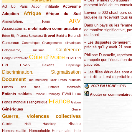
« Ces femmes constituent not
Mots-Clés
moment idéal de les convain
Activisme
Act Up Paris
(49/289)
(32/289)
(73/289)
Action militante
Environ 5 000 chauffeurs de
Afrique
Adoption
(82/289)
(161/289)
(73/289)
Afrique du Sud
laquelle ils recevront tous u
ARV
(48/289)
(203/289)
Alimentation, Faim
Dans un pays où les femmes 
Associations, mobilisation communautaire
(65/289)
de manière significative, p
suffisant.
Brevet
(13/289)
(16/289)
(9/289)
(83/289)
(18/289)
(30/289)
Burundi
Bénin
Big Pharma
Botswana
Burkina
« Les disparités demeurent
Cameroun
(47/289)
(23/289)
(10/289)
Centrafrique
Changements climatiques
précisé qu’il y avait 21 pour
Conférence
(19/289)
(118/289)
Colonialisme, racisme
Philippe Duamelle, représen
Côte d’Ivoire
(24/289)
(263/289)
(13/289)
Congo Brazzaville
COVID-19
a rappelé que l’éducation de
pauvreté.
CPI
(48/289)
(32/289)
(29/289)
(19/289)
CSAS
Dekens
Dépistage
Discrimination, Stigmatisation
« Les filles éduquées sont 
(131/289)
a-t-il dit. « Il est regrettab
Document
(145/289)
(9/289)
(20/289)
(22/289)
Documentaire
Droit
Droits humains
VOIR EN LIGNE :
IRIN
(21/289)
(10/289)
Enfants des rues
Enfants maltraités
Enfants soldats
(68/289)
(12/289)
(15/289)
(55/289)
(22/289)
EVVIH
Ethiopie
Ethnopsy
Film
Ajouter un commentaire à
France
(48/289)
(39/289)
(289/289)
(12/289)
Fonds mondial
Françafrique
Gabon
Génériques
(59/289)
(22/289)
Genre
Guerre, violences collectives
(149/289)
(12/289)
(15/289)
(10/289)
(49/289)
Histoire
Guinée
Haïti
Handicap
Homosexualité, Homophobie
(44/289)
(47/289)
(34/289)
Humanitaire
Inde