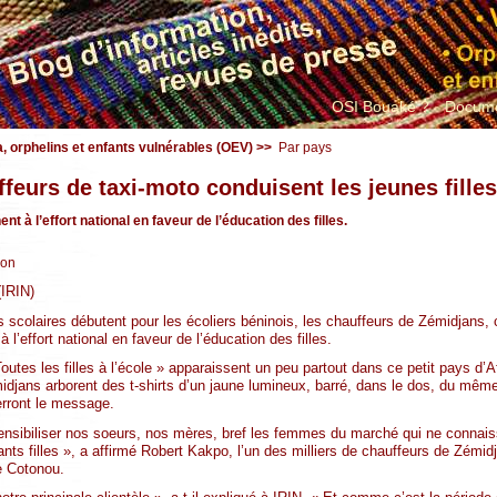
OSI Bouaké ?
Docume
a, orphelins et enfants vulnérables (OEV)
>>
Par pays
feurs de taxi-moto conduisent les jeunes filles
t à l’effort national en faveur de l’éducation des filles.
ion
IRIN)
colaires débutent pour les écoliers béninois, les chauffeurs de Zémidjans, 
 l’effort national en faveur de l’éducation des filles.
utes les filles à l’école » apparaissent un peu partout dans ce petit pays d’A
djans arborent des t-shirts d’un jaune lumineux, barré, dans le dos, du même
erront le message.
 sensibiliser nos soeurs, nos mères, bref les femmes du marché qui ne connai
fants filles », a affirmé Robert Kakpo, l’un des milliers de chauffeurs de Zémi
e Cotonou.