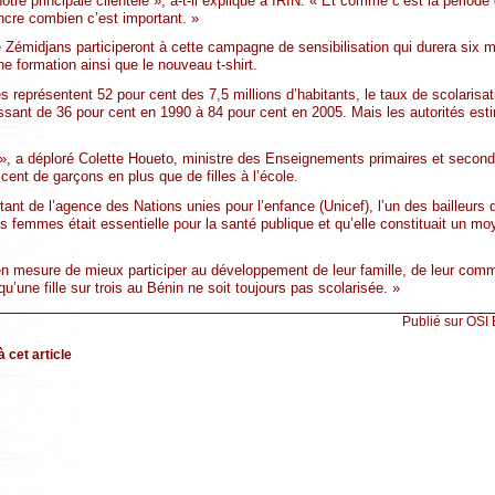
re principale clientèle », a-t-il expliqué à IRIN. « Et comme c’est la période
cre combien c’est important. »
 Zémidjans participeront à cette campagne de sensibilisation qui durera six m
ne formation ainsi que le nouveau t-shirt.
représentent 52 pour cent des 7,5 millions d’habitants, le taux de scolarisat
assant de 36 pour cent en 1990 à 84 pour cent en 2005. Mais les autorités est
 », a déploré Colette Houeto, ministre des Enseignements primaires et seco
 cent de garçons en plus que de filles à l’école.
tant de l’agence des Nations unies pour l’enfance (Unicef), l’un des bailleurs
s femmes était essentielle pour la santé publique et qu’elle constituait un moy
en mesure de mieux participer au développement de leur famille, de leur comm
le qu’une fille sur trois au Bénin ne soit toujours pas scolarisée. »
Publié sur OSI
 cet article