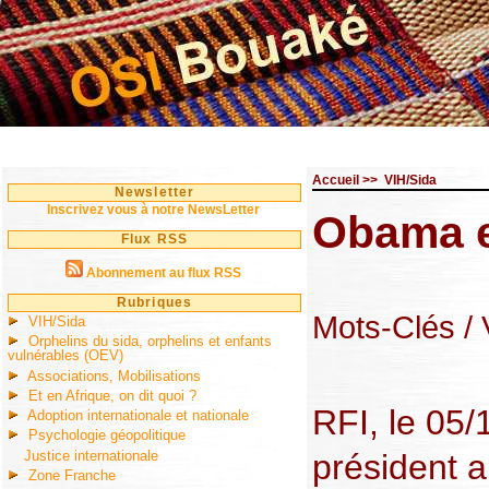
Accueil
>>
VIH/Sida
Newsletter
Inscrivez vous à notre NewsLetter
Obama et
Flux RSS
Abonnement au flux RSS
Rubriques
Mots-Clés
/
VIH/Sida
Orphelins du sida, orphelins et enfants
vulnérables (OEV)
Associations, Mobilisations
Et en Afrique, on dit quoi ?
RFI, le 05
Adoption internationale et nationale
Psychologie géopolitique
Justice internationale
président a
Zone Franche