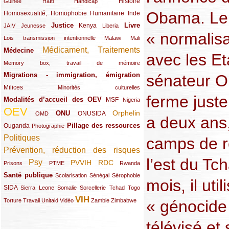
(12/289)
(15/289)
(10/289)
(49/289)
Histoire
Guinée
Haïti
Handicap
Obama. Le 
Homosexualité, Homophobie
(44/289)
(47/289)
(34/289)
Humanitaire
Inde
Justice
Livre
(10/289)
(21/289)
(65/289)
(35/289)
(25/289)
(62/289)
Kenya
JAIV
Jeunesse
Liberia
« normalisa
(24/289)
(11/289)
(21/289)
Lois transmission intentionnelle
Malawi
Mali
Médicament, Traitements
Médecine
(62/289)
(142/289)
avec les Et
(11/289)
Memory box, travail de mémoire
Migrations - immigration, émigration
sénateur O
(67/289)
Milices
(34/289)
(15/289)
Minorités culturelles
ferme juste
Modalités d’accueil des OEV
(58/289)
(54/289)
(27/289)
MSF
Nigeria
OEV
(269/289)
(26/289)
(58/289)
(44/289)
(112/289)
Orphelin
ONU
ONUSIDA
OMD
a deux ans,
Pillage des ressources
Ouganda
(29/289)
(27/289)
(77/289)
Photographie
Politiques
camps de r
(120/289)
Prévention, réduction des risques
(131/289)
l’est du Tc
Psy
PVVIH
RDC
(22/289)
(119/289)
(12/289)
(111/289)
(104/289)
(23/289)
Prisons
PTME
Rwanda
Santé publique
(59/289)
(9/289)
(13/289)
(19/289)
Scolarisation
Sénégal
Sérophobie
mois, il uti
SIDA
(29/289)
(13/289)
(12/289)
(19/289)
(10/289)
(15/289)
Sierra Leone
Somalie
Sorcellerie
Tchad
Togo
VIH
(17/289)
(21/289)
(26/289)
(23/289)
(154/289)
(12/289)
(21/289)
« génocide
Torture
Travail
Unitaid
Vidéo
Zambie
Zimbabwe
télévisé et 