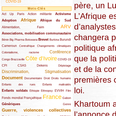
COVID-19
père, un Lu
Mots-Clés
L’Afrique e
Activisme
Act Up Paris
(49/289)
(32/289)
(73/289)
Action militante
Afrique
Adoption
(82/289)
(161/289)
(73/289)
Afrique du Sud
d’analyste
ARV
(48/289)
(203/289)
Alimentation, Faim
Associations, mobilisation communautaire
(65/289)
changera p
Brevet
(13/289)
(16/289)
(9/289)
(83/289)
(18/289)
(30/289)
Burundi
Bénin
Big Pharma
Botswana
Burkina
politique a
Cameroun
(47/289)
(23/289)
(10/289)
Centrafrique
Changements climatiques
Conférence
(19/289)
(118/289)
Colonialisme, racisme
que la polit
Côte d’Ivoire
(24/289)
(263/289)
(13/289)
Congo Brazzaville
COVID-19
CPI
(48/289)
(32/289)
(29/289)
(19/289)
CSAS
Dekens
Dépistage
et de la c
Discrimination, Stigmatisation
(131/289)
premières 
Document
(145/289)
(9/289)
(20/289)
(22/289)
Documentaire
Droit
Droits humains
(21/289)
(10/289)
Enfants des rues
Enfants maltraités
loi.
Enfants soldats
(68/289)
(12/289)
(15/289)
(55/289)
(22/289)
EVVIH
Ethiopie
Ethnopsy
Film
France
(48/289)
(39/289)
(289/289)
(12/289)
Fonds mondial
Françafrique
Gabon
Khartoum a 
Génériques
(59/289)
(22/289)
Genre
Guerre, violences collectives
(149/289)
l’annonce d