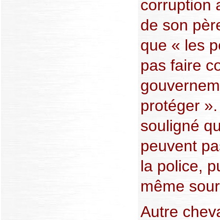
corruption 
de son père
que « les 
pas faire c
gouverneme
protéger »
souligné q
peuvent pa
la police, p
même sourc
Autre cheva