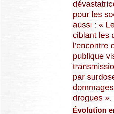
dévastatri
pour les soc
aussi : « L
ciblant le
l’encontre
publique vi
transmissi
par surdose
dommages l
drogues ».
Évolution e