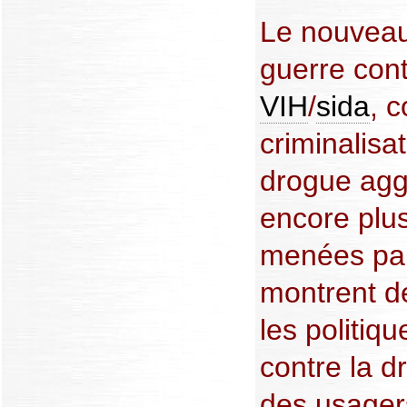
Le nouveau 
guerre cont
VIH
/
sida
, 
criminalisa
drogue agg
encore plus
menées par
montrent d
les politiq
contre la 
des usager