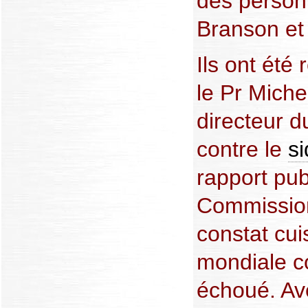
des person
Branson et
Ils ont été
le Pr Miche
directeur d
contre le
s
rapport pub
Commission 
constat cui
mondiale c
échoué. A