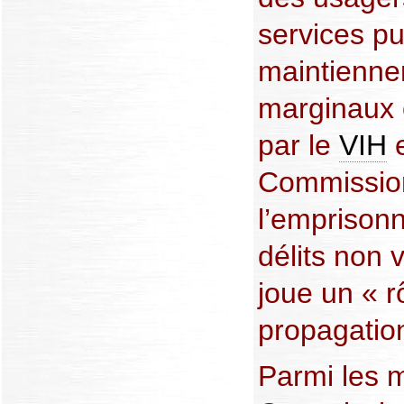
services pu
maintienne
marginaux o
par le
VIH
e
Commission
l’emprison
délits non v
joue un « r
propagation
Parmi les m