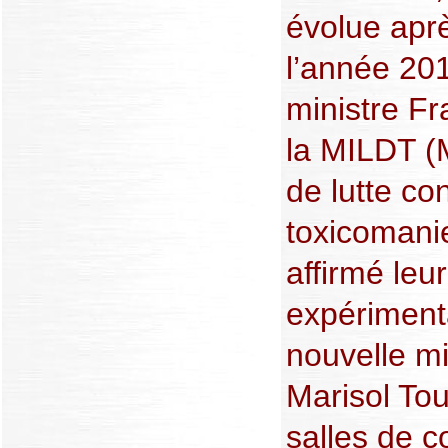
évolue aprè
l’année 201
ministre Fr
la MILDT (M
de lutte co
toxicomani
affirmé leu
expériment
nouvelle mi
Marisol Tou
salles de 