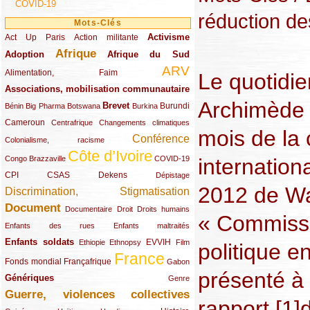
COVID-19
réduction de
Mots-Clés
Activisme
Act Up Paris
(49/289)
(32/289)
(73/289)
Action militante
Afrique
Adoption
(82/289)
(161/289)
(73/289)
Afrique du Sud
ARV
(48/289)
(203/289)
Alimentation, Faim
Le quotidie
Associations, mobilisation communautaire
(65/289)
Archimède 
Brevet
(13/289)
(16/289)
(9/289)
(83/289)
(18/289)
(30/289)
Burundi
Bénin
Big Pharma
Botswana
Burkina
Cameroun
(47/289)
(23/289)
(10/289)
Centrafrique
Changements climatiques
mois de la
Conférence
(19/289)
(118/289)
Colonialisme, racisme
Côte d’Ivoire
(24/289)
(263/289)
(13/289)
Congo Brazzaville
COVID-19
internation
CPI
(48/289)
(32/289)
(29/289)
(19/289)
CSAS
Dekens
Dépistage
2012 de Wa
Discrimination, Stigmatisation
(131/289)
Document
(145/289)
(9/289)
(20/289)
(22/289)
Documentaire
Droit
Droits humains
« Commissi
(21/289)
(10/289)
Enfants des rues
Enfants maltraités
Enfants soldats
(68/289)
(12/289)
(15/289)
(55/289)
(22/289)
EVVIH
Ethiopie
Ethnopsy
Film
politique e
France
(48/289)
(39/289)
(289/289)
(12/289)
Fonds mondial
Françafrique
Gabon
présenté à
Génériques
(59/289)
(22/289)
Genre
Guerre, violences collectives
(149/289)
rapport [
1
]