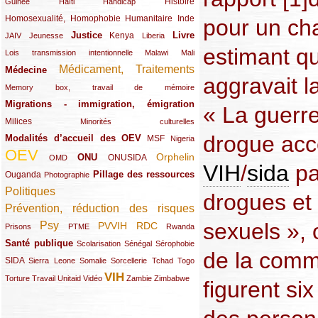
(12/289)
(15/289)
(10/289)
(49/289)
Histoire
Guinée
Haïti
Handicap
Homosexualité, Homophobie
(44/289)
(47/289)
(34/289)
Humanitaire
Inde
pour un ch
Justice
Livre
(10/289)
(21/289)
(65/289)
(35/289)
(25/289)
(62/289)
Kenya
JAIV
Jeunesse
Liberia
estimant q
(24/289)
(11/289)
(21/289)
Lois transmission intentionnelle
Malawi
Mali
Médicament, Traitements
Médecine
(62/289)
(142/289)
aggravait 
(11/289)
Memory box, travail de mémoire
Migrations - immigration, émigration
(67/289)
« La guerre
Milices
(34/289)
(15/289)
Minorités culturelles
drogue acc
Modalités d’accueil des OEV
(58/289)
(54/289)
(27/289)
MSF
Nigeria
OEV
(269/289)
(26/289)
(58/289)
(44/289)
(112/289)
Orphelin
ONU
ONUSIDA
OMD
VIH
/
sida
pa
Pillage des ressources
Ouganda
(29/289)
(27/289)
(77/289)
Photographie
Politiques
(120/289)
drogues et 
Prévention, réduction des risques
(131/289)
sexuels », 
Psy
PVVIH
RDC
(22/289)
(119/289)
(12/289)
(111/289)
(104/289)
(23/289)
Prisons
PTME
Rwanda
Santé publique
(59/289)
(9/289)
(13/289)
(19/289)
Scolarisation
Sénégal
Sérophobie
de la comm
SIDA
(29/289)
(13/289)
(12/289)
(19/289)
(10/289)
(15/289)
Sierra Leone
Somalie
Sorcellerie
Tchad
Togo
VIH
(17/289)
(21/289)
(26/289)
(23/289)
(154/289)
(12/289)
(21/289)
Torture
Travail
Unitaid
Vidéo
Zambie
Zimbabwe
figurent si