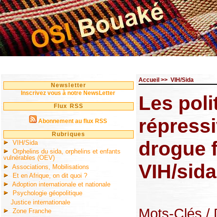
Accueil
>>
VIH/Sida
Newsletter
Inscrivez vous à notre NewsLetter
Les poli
Flux RSS
répressi
Abonnement au flux RSS
Rubriques
drogue f
VIH/Sida
Orphelins du sida, orphelins et enfants
vulnérables (OEV)
VIH/sida
Associations, Mobilisations
Et en Afrique, on dit quoi ?
Adoption internationale et nationale
Psychologie géopolitique
Justice internationale
Mots-Clés
/
Zone Franche