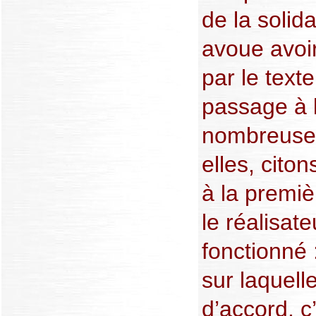
de la solida
avoue avoi
par le text
passage à l
nombreuses
elles, citon
à la premiè
le réalisate
fonctionné 
sur laquell
d’accord, c’e