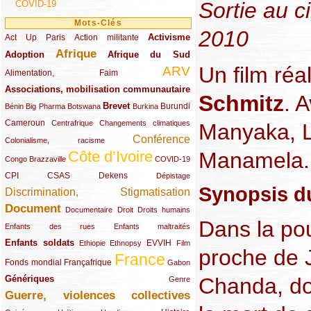
Sortie au 
COVID-19
Mots-Clés
2010
Activisme
Act Up Paris
(49/289)
(32/289)
(73/289)
Action militante
Afrique
Adoption
(82/289)
(161/289)
(73/289)
Afrique du Sud
Un film réa
ARV
(48/289)
(203/289)
Alimentation, Faim
Associations, mobilisation communautaire
(65/289)
Schmitz
. 
Brevet
(13/289)
(16/289)
(9/289)
(83/289)
(18/289)
(30/289)
Burundi
Bénin
Big Pharma
Botswana
Burkina
Cameroun
(47/289)
(23/289)
(10/289)
Centrafrique
Changements climatiques
Manyaka, L
Conférence
(19/289)
(118/289)
Colonialisme, racisme
Manamela.
Côte d’Ivoire
(24/289)
(263/289)
(13/289)
Congo Brazzaville
COVID-19
CPI
(48/289)
(32/289)
(29/289)
(19/289)
CSAS
Dekens
Dépistage
Synopsis du
Discrimination, Stigmatisation
(131/289)
Document
(145/289)
(9/289)
(20/289)
(22/289)
Documentaire
Droit
Droits humains
Dans la po
(21/289)
(10/289)
Enfants des rues
Enfants maltraités
Enfants soldats
(68/289)
(12/289)
(15/289)
(55/289)
(22/289)
EVVIH
Ethiopie
Ethnopsy
Film
proche de 
France
(48/289)
(39/289)
(289/289)
(12/289)
Fonds mondial
Françafrique
Gabon
Chanda, do
Génériques
(59/289)
(22/289)
Genre
Guerre, violences collectives
(149/289)