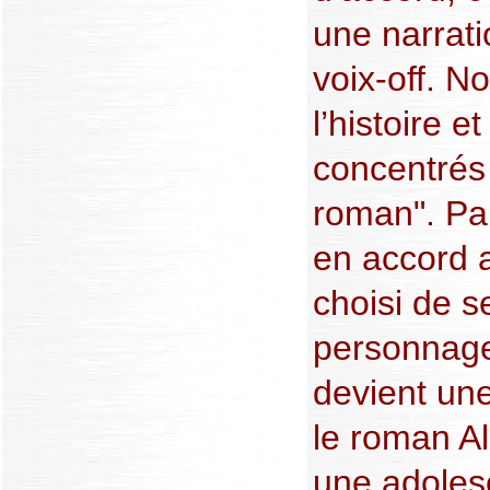
une narrat
voix-off. 
l’histoire
concentrés
roman". Par
en accord a
choisi de s
personnage
devient un
le roman Al
une adoles