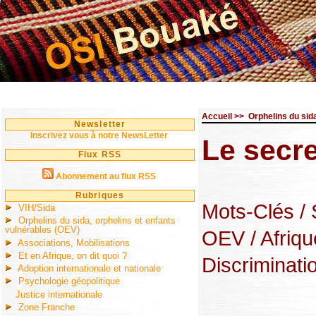
Accueil
>>
Orphelins du sid
Newsletter
Inscrivez vous à notre NewsLetter
Le secr
Flux RSS
Abonnement au flux RSS
Rubriques
Mots-Clés
/
VIH/Sida
Orphelins du sida, orphelins et enfants
vulnérables (OEV)
OEV
/ Afriq
Associations, Mobilisations
Et en Afrique, on dit quoi ?
Discriminati
Adoption internationale et nationale
Psychologie géopolitique
Justice internationale
Zone Franche