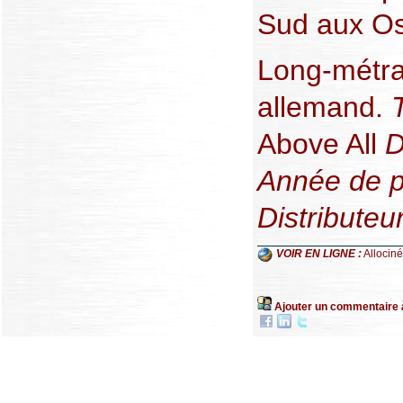
Sud aux Os
Long-métrag
allemand.
T
Above All
D
Année de p
Distributeur
VOIR EN LIGNE :
Allociné
Ajouter un commentaire 