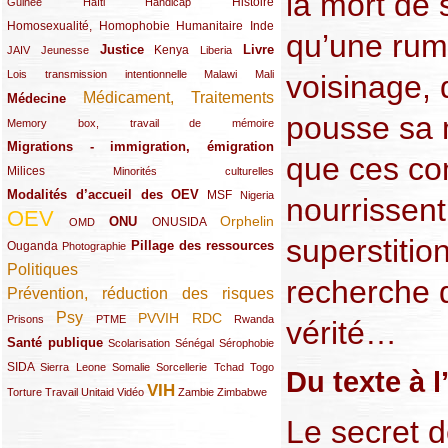
la mort de
(12/289)
(15/289)
(10/289)
(49/289)
Histoire
Guinée
Haïti
Handicap
Homosexualité, Homophobie
(44/289)
(47/289)
(34/289)
Humanitaire
Inde
qu’une rum
Justice
Livre
(10/289)
(21/289)
(65/289)
(35/289)
(25/289)
(62/289)
Kenya
JAIV
Jeunesse
Liberia
(24/289)
(11/289)
(21/289)
Lois transmission intentionnelle
Malawi
Mali
voisinage, d
Médicament, Traitements
Médecine
(62/289)
(142/289)
pousse sa m
(11/289)
Memory box, travail de mémoire
Migrations - immigration, émigration
(67/289)
que ces c
Milices
(34/289)
(15/289)
Minorités culturelles
Modalités d’accueil des OEV
(58/289)
(54/289)
(27/289)
MSF
Nigeria
nourrissent 
OEV
(269/289)
(26/289)
(58/289)
(44/289)
(112/289)
Orphelin
ONU
ONUSIDA
OMD
superstitio
Pillage des ressources
Ouganda
(29/289)
(27/289)
(77/289)
Photographie
Politiques
(120/289)
recherche 
Prévention, réduction des risques
(131/289)
Psy
PVVIH
RDC
(22/289)
(119/289)
(12/289)
(111/289)
(104/289)
(23/289)
Prisons
PTME
Rwanda
vérité…
Santé publique
(59/289)
(9/289)
(13/289)
(19/289)
Scolarisation
Sénégal
Sérophobie
SIDA
(29/289)
(13/289)
(12/289)
(19/289)
(10/289)
(15/289)
Sierra Leone
Somalie
Sorcellerie
Tchad
Togo
Du texte à l
VIH
(17/289)
(21/289)
(26/289)
(23/289)
(154/289)
(12/289)
(21/289)
Torture
Travail
Unitaid
Vidéo
Zambie
Zimbabwe
Le secret 