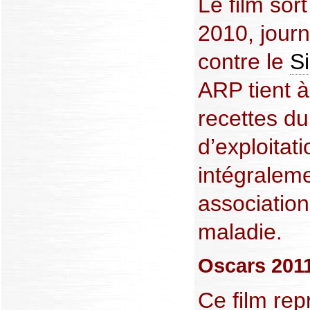
Le film sor
2010, journ
contre le
S
ARP tient à
recettes du
d’exploitati
intégralem
association
maladie.
Oscars 201
Ce film rep