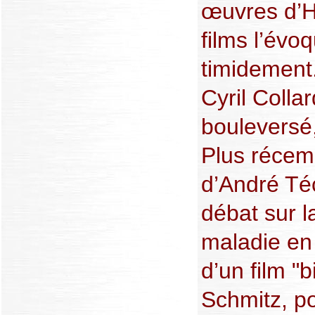
œuvres d’H
films l’évo
timidement
Cyril Colla
bouleversé,
Plus réce
d’André Téc
débat sur l
maladie en 
d’un film "
Schmitz, po