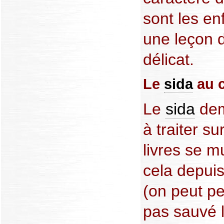
sont les en
une leçon d
délicat.
Le
sida
au c
Le
sida
deme
à traiter su
livres se mu
cela depuis
(on peut pe
pas sauvé l