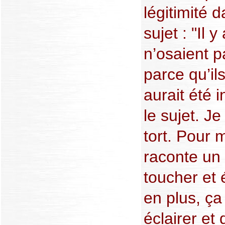
légitimité 
sujet : "Il 
n’osaient pa
parce qu’il
aurait été 
le sujet. J
tort. Pour m
raconte un 
toucher et 
en plus, ça
éclairer et