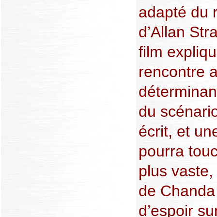
adapté du
d’Allan Str
film expliq
rencontre a
déterminan
du scénario
écrit, et un
pourra tou
plus vaste,
de Chanda 
d’espoir sur