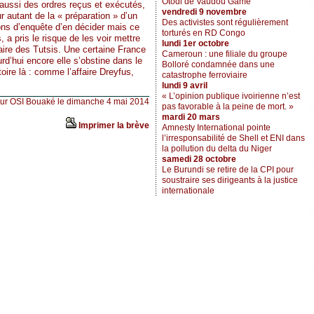
Otodi de Vaudou Game
 aussi des ordres reçus et exécutés,
vendredi 9 novembre
 autant de la « préparation » d’un
Des activistes sont régulièrement
ions d’enquête d’en décider mais ce
torturés en RD Congo
, a pris le risque de les voir mettre
lundi 1er octobre
vaire des Tutsis. Une certaine France
Cameroun : une filiale du groupe
d’hui encore elle s’obstine dans le
Bolloré condamnée dans une
oire là : comme l’affaire Dreyfus,
catastrophe ferroviaire
lundi 9 avril
« L’opinion publique ivoirienne n’est
sur OSI Bouaké le dimanche 4 mai 2014
pas favorable à la peine de mort. »
mardi 20 mars
Imprimer la brève
Amnesty International pointe
l’irresponsabilité de Shell et ENI dans
la pollution du delta du Niger
samedi 28 octobre
Le Burundi se retire de la CPI pour
soustraire ses dirigeants à la justice
internationale