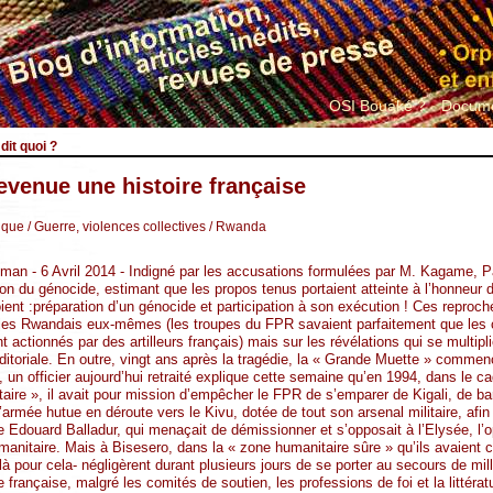
OSI Bouaké ?
Docume
dit quoi ?
venue une histoire française
ique
/ Guerre, violences collectives
/ Rwanda
kman - 6 Avril 2014 - Indigné par les accusations formulées par M. Kagame, 
n du génocide, estimant que les propos tenus portaient atteinte à l’honneur de
oient :préparation d’un génocide et participation à son exécution ! Ces reproc
 les Rwandais eux-mêmes (les troupes du FPR savaient parfaitement que les
t actionnés par des artilleurs français) mais sur les révélations qui se multi
ditoriale. En outre, vingt ans après la tragédie, la « Grande Muette » commenc
, un officier aujourd’hui retraité explique cette semaine qu’en 1994, dans le c
re », il avait pour mission d’empêcher le FPR de s’emparer de Kigali, de barr
armée hutue en déroute vers le Kivu, dotée de tout son arsenal militaire, afi
e Edouard Balladur, qui menaçait de démissionner et s’opposait à l’Elysée, l’o
itaire. Mais à Bisesero, dans la « zone humanitaire sûre » qu’ils avaient cré
 là pour cela- négligèrent durant plusieurs jours de se porter au secours de mil
e française, malgré les comités de soutien, les professions de foi et la litté