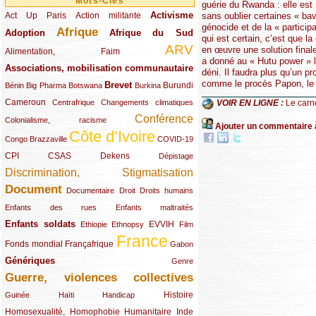
Mots-Clés
guérie du Rwanda : elle est
Activisme
Act Up Paris
(49/289)
(32/289)
(73/289)
Action militante
sans oublier certaines « ba
génocide et de la « partici
Afrique
Adoption
(82/289)
(161/289)
(73/289)
Afrique du Sud
qui est certain, c’est que la
ARV
en œuvre une solution finale
(48/289)
(203/289)
Alimentation, Faim
a donné au « Hutu power » l
Associations, mobilisation communautaire
(65/289)
déni. Il faudra plus qu’un p
comme le procès Papon, le 
Brevet
(13/289)
(16/289)
(9/289)
(83/289)
(18/289)
(30/289)
Burundi
Bénin
Big Pharma
Botswana
Burkina
Cameroun
(47/289)
(23/289)
(10/289)
Centrafrique
Changements climatiques
VOIR EN LIGNE :
Le carn
Conférence
(19/289)
(118/289)
Colonialisme, racisme
Ajouter un commentaire 
Côte d’Ivoire
(24/289)
(263/289)
(13/289)
Congo Brazzaville
COVID-19
CPI
(48/289)
(32/289)
(29/289)
(19/289)
CSAS
Dekens
Dépistage
Discrimination, Stigmatisation
(131/289)
Document
(145/289)
(9/289)
(20/289)
(22/289)
Documentaire
Droit
Droits humains
(21/289)
(10/289)
Enfants des rues
Enfants maltraités
Enfants soldats
(68/289)
(12/289)
(15/289)
(55/289)
(22/289)
EVVIH
Ethiopie
Ethnopsy
Film
France
(48/289)
(39/289)
(289/289)
(12/289)
Fonds mondial
Françafrique
Gabon
Génériques
(59/289)
(22/289)
Genre
Guerre, violences collectives
(149/289)
(12/289)
(15/289)
(10/289)
(49/289)
Histoire
Guinée
Haïti
Handicap
Homosexualité, Homophobie
(44/289)
(47/289)
(34/289)
Humanitaire
Inde