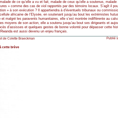
 malade de ce qu’elle a vu et fait, malade de ceux qu’elle a soutenus, malade
vures » comme des cas de viol rapportés par des témoins locaux. S’agît il pour
pation » à son exécution ? Il appartiendra à d’éventuels tribunaux ou commiss
 cellule africaine de l’Elysée, en soutenant jusqu’au bout les extrémistes hutus
 et malgré les paravents humanitaires, elle s’est montrée indifférente au cal
es moyens de son action, elle a soutenu jusqu’au bout ses dirigeants et aujour
rocès d’assisses et quelques gestes de bonne volonté pour dépasser cette hist
Rwanda est aussi devenu un enjeu français.
Publié 
et de Colette Braeckman
à cette brève