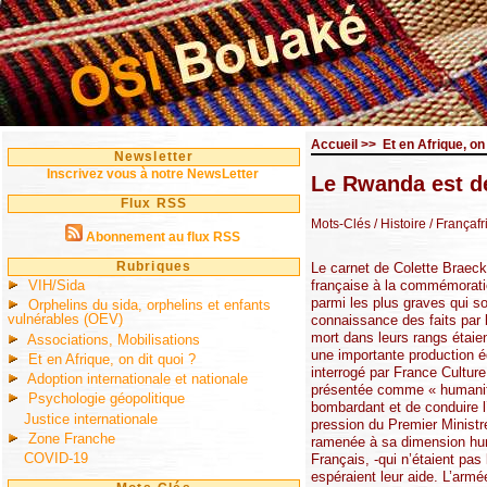
Accueil
>>
Et en Afrique, on 
Newsletter
Inscrivez vous à notre NewsLetter
Le Rwanda est de
Flux RSS
Mots-Clés
/ Histoire
/ Françafr
Abonnement au flux RSS
Rubriques
Le carnet de Colette Braec
VIH/Sida
française à la commémoratio
parmi les plus graves qui s
Orphelins du sida, orphelins et enfants
vulnérables (OEV)
connaissance des faits par
mort dans leurs rangs étaien
Associations, Mobilisations
une importante production é
Et en Afrique, on dit quoi ?
interrogé par France Culture
Adoption internationale et nationale
présentée comme « humanitai
Psychologie géopolitique
bombardant et de conduire l’
Justice internationale
pression du Premier Ministr
Zone Franche
ramenée à sa dimension human
COVID-19
Français, -qui n’étaient pas
espéraient leur aide. L’armé