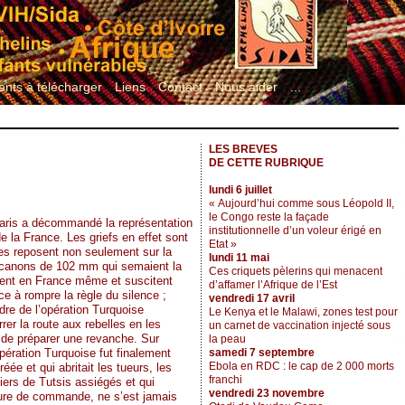
nts à télécharger
Liens
Contact
Nous aider
...
LES BREVES
DE CETTE RUBRIQUE
lundi 6 juillet
« Aujourd’hui comme sous Léopold II,
le Congo reste la façade
Paris a décommandé la représentation
institutionnelle d’un voleur érigé en
 la France. Les griefs en effet sont
Etat »
hes reposent non seulement sur la
lundi 11 mai
 canons de 102 mm qui semaient la
Ces criquets pèlerins qui menacent
plient en France même et suscitent
d’affamer l’Afrique de l’Est
e à rompre la règle du silence ;
vendredi 17 avril
adre de l’opération Turquoise
Le Kenya et le Malawi, zones test pour
er la route aux rebelles en les
un carnet de vaccination injecté sous
n de préparer une revanche. Sur
la peau
samedi 7 septembre
pération Turquoise fut finalement
Ebola en RDC : le cap de 2 000 morts
ée et qui abritait les tueurs, les
franchi
liers de Tutsis assiégés et qui
vendredi 23 novembre
rature de commande, ne s’est jamais