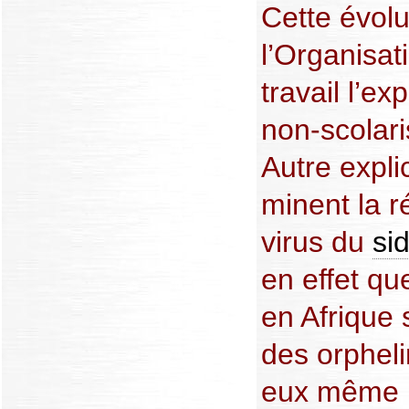
Cette évolut
l’Organisat
travail l’ex
non-scolari
Autre explic
minent la r
virus du
si
en effet qu
en Afrique
des orphel
eux même i