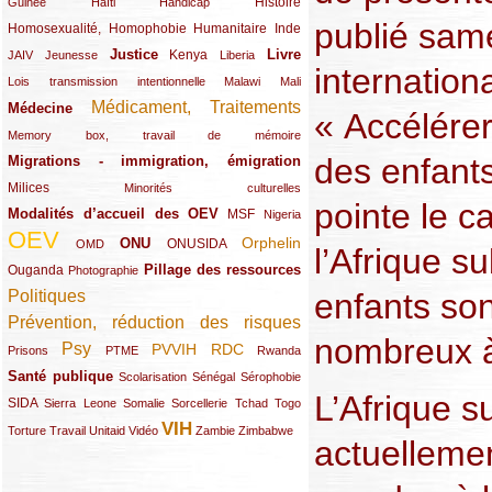
(12/289)
(15/289)
(10/289)
(49/289)
Histoire
Guinée
Haïti
Handicap
publié sam
Homosexualité, Homophobie
(44/289)
(47/289)
(34/289)
Humanitaire
Inde
Justice
Livre
(10/289)
(21/289)
(65/289)
(35/289)
(25/289)
(62/289)
Kenya
JAIV
Jeunesse
Liberia
internationa
(24/289)
(11/289)
(21/289)
Lois transmission intentionnelle
Malawi
Mali
Médicament, Traitements
Médecine
(62/289)
(142/289)
« Accélérer 
(11/289)
Memory box, travail de mémoire
des enfant
Migrations - immigration, émigration
(67/289)
Milices
(34/289)
(15/289)
Minorités culturelles
pointe le ca
Modalités d’accueil des OEV
(58/289)
(54/289)
(27/289)
MSF
Nigeria
OEV
(269/289)
(26/289)
(58/289)
(44/289)
(112/289)
Orphelin
ONU
ONUSIDA
OMD
l’Afrique s
Pillage des ressources
Ouganda
(29/289)
(27/289)
(77/289)
Photographie
Politiques
enfants son
(120/289)
Prévention, réduction des risques
(131/289)
nombreux à 
Psy
PVVIH
RDC
(22/289)
(119/289)
(12/289)
(111/289)
(104/289)
(23/289)
Prisons
PTME
Rwanda
Santé publique
(59/289)
(9/289)
(13/289)
(19/289)
Scolarisation
Sénégal
Sérophobie
L’Afrique s
SIDA
(29/289)
(13/289)
(12/289)
(19/289)
(10/289)
(15/289)
Sierra Leone
Somalie
Sorcellerie
Tchad
Togo
VIH
(17/289)
(21/289)
(26/289)
(23/289)
(154/289)
(12/289)
(21/289)
Torture
Travail
Unitaid
Vidéo
Zambie
Zimbabwe
actuellemen