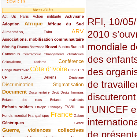
COVID-19
Mots-Clés
Activisme
Act Up Paris
(49/289)
(32/289)
(73/289)
Action militante
RFI, 10/05
Afrique
Adoption
(82/289)
(161/289)
(73/289)
Afrique du Sud
ARV
2010 s’ouv
(48/289)
(203/289)
Alimentation, Faim
Associations, mobilisation communautaire
(65/289)
mondiale de
Brevet
(13/289)
(16/289)
(9/289)
(83/289)
(18/289)
(30/289)
Burundi
Bénin
Big Pharma
Botswana
Burkina
Cameroun
(47/289)
(23/289)
(10/289)
Centrafrique
Changements climatiques
des enfant
Conférence
(19/289)
(118/289)
Colonialisme, racisme
Côte d’Ivoire
des organi
(24/289)
(263/289)
(13/289)
Congo Brazzaville
COVID-19
CPI
(48/289)
(32/289)
(29/289)
(19/289)
CSAS
Dekens
Dépistage
de travaill
Discrimination, Stigmatisation
(131/289)
Document
(145/289)
(9/289)
(20/289)
(22/289)
Documentaire
Droit
Droits humains
discuteront
(21/289)
(10/289)
Enfants des rues
Enfants maltraités
l’UNICEF et
Enfants soldats
(68/289)
(12/289)
(15/289)
(55/289)
(22/289)
EVVIH
Ethiopie
Ethnopsy
Film
France
(48/289)
(39/289)
(289/289)
(12/289)
Fonds mondial
Françafrique
Gabon
internationa
Génériques
(59/289)
(22/289)
Genre
Guerre, violences collectives
(149/289)
de présent