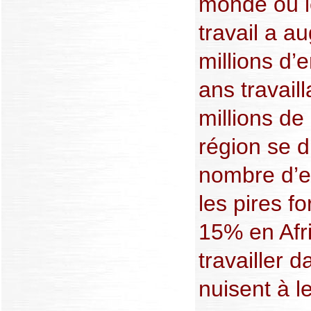
monde où l
travail a 
millions d’
ans travaill
millions de
région se d
nombre d’e
les pires fo
15% en Afr
travailler 
nuisent à l