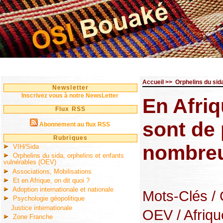
Accueil
>>
Orphelins du sid
Newsletter
Inscrivez vous à notre NewsLetter
En Afriq
Flux RSS
sont de 
Abonnement au flux RSS
Rubriques
nombreux
VIH/Sida
Orphelins du sida, orphelins et enfants
vulnérables (OEV)
Associations, Mobilisations
Et en Afrique, on dit quoi ?
Adoption internationale et nationale
Mots-Clés
/
Psychologie géopolitique
Justice internationale
OEV
/ Afriqu
Zone Franche