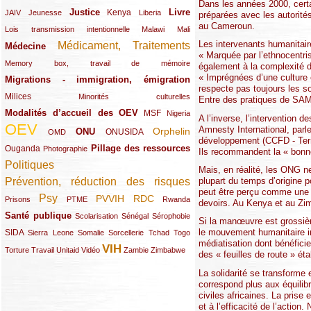
Dans les années 2000, cert
Justice
Livre
(10/289)
(21/289)
(65/289)
(35/289)
(25/289)
(62/289)
Kenya
JAIV
Jeunesse
Liberia
préparées avec les autorités
au Cameroun.
(24/289)
(11/289)
(21/289)
Lois transmission intentionnelle
Malawi
Mali
Les intervenants humanitair
Médicament, Traitements
Médecine
(62/289)
(142/289)
« Marquée par l’ethnocentri
(11/289)
Memory box, travail de mémoire
également à la complexité d
« Imprégnées d’une culture 
Migrations - immigration, émigration
(67/289)
respecte pas toujours les s
Milices
(34/289)
(15/289)
Minorités culturelles
Entre des pratiques de SAMU 
Modalités d’accueil des OEV
(58/289)
(54/289)
(27/289)
MSF
Nigeria
A l’inverse, l’intervention
OEV
Amnesty International, parlen
(269/289)
(26/289)
(58/289)
(44/289)
(112/289)
Orphelin
ONU
ONUSIDA
OMD
développement (CCFD - Terre 
Pillage des ressources
Ouganda
(29/289)
(27/289)
(77/289)
Photographie
Ils recommandent la « bonn
Politiques
(120/289)
Mais, en réalité, les ONG n
plupart du temps d’origine p
Prévention, réduction des risques
(131/289)
peut être perçu comme une in
Psy
PVVIH
RDC
(22/289)
(119/289)
(12/289)
(111/289)
(104/289)
(23/289)
Prisons
PTME
Rwanda
devoirs. Au Kenya et au Zi
Santé publique
(59/289)
(9/289)
(13/289)
(19/289)
Scolarisation
Sénégal
Sérophobie
Si la manœuvre est grossiè
le mouvement humanitaire in
SIDA
(29/289)
(13/289)
(12/289)
(19/289)
(10/289)
(15/289)
Sierra Leone
Somalie
Sorcellerie
Tchad
Togo
médiatisation dont bénéficie
VIH
(17/289)
(21/289)
(26/289)
(23/289)
(154/289)
(12/289)
(21/289)
Torture
Travail
Unitaid
Vidéo
Zambie
Zimbabwe
des « feuilles de route » ét
La solidarité se transforme 
correspond plus aux équilib
civiles africaines. La pris
et à l’efficacité de l’action.