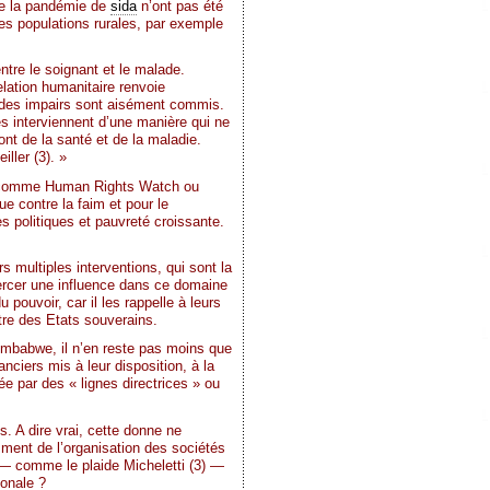
re la pandémie de
sida
n’ont pas été
les populations rurales, par exemple
ntre le soignant et le malade.
lation humanitaire renvoie
, des impairs sont aisément commis.
es interviennent d’une manière qui ne
nt de la santé et de la maladie.
ller (3). »
NG, comme Human Rights Watch ou
que contre la faim et pour le
es politiques et pauvreté croissante.
 multiples interventions, qui sont la
exercer une influence dans ce domaine
pouvoir, car il les rappelle à leurs
re des Etats souverains.
imbabwe, il n’en reste pas moins que
ciers mis à leur disposition, à la
ée par des « lignes directrices » ou
s. A dire vrai, cette donne ne
ment de l’organisation des sociétés
é — comme le plaide Micheletti (3) —
ionale ?