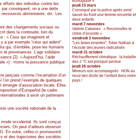
écologique »
 efforts des individus contre les
jeudi 15 mars
ue, par conséquent, on a une dette
Convoqué par la police après avoir
s ressources alimentaires, etc. Les
sauvé du froid une femme enceinte et
deux enfants
mardi 7 novembre
mment des changements sociaux ou
Valérie Cabanes : « Reconnaître le
rit dans la continuité, loin du
crime d’écocide »
se : « Ceux qui imaginent et
vendredi 3 novembre
l y a par exemple “ceux qui aident”
"Les âmes errantes", Tobie Nathan à
celui qui, d’emblée, pose les humains
l’écoute des jeunes radicalisés
s et provenances. L’agir solidaire
mardi 31 octobre
ance (2). » Aujourd’hui, l’aide
Réchauffement climatique : la bataille
des 2 °C est presque perdue
ale ») : moins la puissance publique
jeudi 26 octobre
Mineurs non accompagnés : NON au
tre perçues comme l’incarnation d’un
recul des droits de l’enfant dans notre
i l’on prend l’exemple de quelques
pays !
t émerger d’association locale. Elles
roposition d’EuropeAid (le cadre
ternationales à avoir un partenaire
iste une société nationale de la
e mode occidental. Ils sont conçus
ciers. On peut d’ailleurs observer
NG. En outre, celles-ci promeuvent
s et des trajectoires des sociétés.