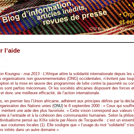
OSI Bouaké ?
Docume
r l’aide
on Koungou - mai 2013 -
L’Afrique attire la solidarité internationale depuis le
rganisations non gouvernementales (ONG) occidentales, n’évitent pas toujour
ption et la mise en œuvre des programmes de lutte contre la pauvreté ou con
ales sont parfois méconnues. Or les sociétés africaines disposent des forces 
t donc une meilleure efficacité, de l’action internationale.
s, en premier lieu l’Union africaine, adhèrent aux principes définis par la décl
rganisation des Nations unies (
ONU
) le 8 septembre 2000 : « Ceux qui souffre
 méritent une aide des plus favorisés. » Cette vision correspond aux valeurs tr
nte à l’entraide et à la cohésion des communautés humaines. Selon la philoso
’individualisme pensé au XIXe siècle par Alexis de Tocqueville : c’est un ense
 aux coutumes locales (1). Elle souligne que « l’usage du mot “solidarité” n’
s initiés dans un autre domaine ».