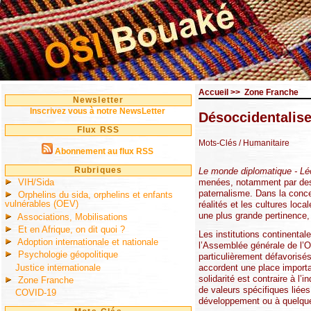
Accueil
>>
Zone Franche
Newsletter
Inscrivez vous à notre NewsLetter
Désoccidentalise
Flux RSS
Mots-Clés
/ Humanitaire
Abonnement au flux RSS
Rubriques
Le monde diplomatique - Lé
VIH/Sida
menées, notamment par des o
paternalisme. Dans la conce
Orphelins du sida, orphelins et enfants
vulnérables (OEV)
réalités et les cultures loc
une plus grande pertinence, e
Associations, Mobilisations
Et en Afrique, on dit quoi ?
Les institutions continentale
Adoption internationale et nationale
l’Assemblée générale de l’O
Psychologie géopolitique
particulièrement défavorisés
Justice internationale
accordent une place importa
solidarité est contraire à l
Zone Franche
de valeurs spécifiques liées
COVID-19
développement ou à quelque