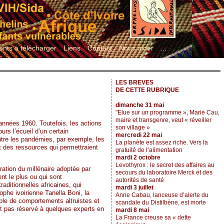
nts à télécharger
Liens
Contact
Nous aider
...
LES BREVES
DE CETTE RUBRIQUE
dimanche 31 mai
"Elue sur un programme », Marie Cau,
maire et transgenre, veut « réveiller
s années 1960. Toutefois, les actions
son village »
s l’écueil d’un certain
mercredi 22 mai
tre les pandémies, par exemple, les
La planète est assez riche. Vers la
et des ressources qui permettraient
gratuité de l’alimentation
mardi 2 octobre
Levothyrox : le secret des affaires au
aration du millénaire adoptée par
secours du laboratoire Merck et des
nt le plus ou qui sont
autorités de santé
aditionnelles africaines, qui
mardi 3 juillet
phe ivoirienne Tanella Boni, la
Anne Cabau, lanceuse d’alerte du
mble de comportements altruistes et
scandale du Distilbène, est morte
est pas réservé à quelques experts en
mardi 8 mai
La France creuse sa « dette