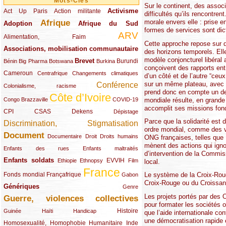
Mots-Clés
Sur le continent, des assoc
Activisme
Act Up Paris
(49/289)
(32/289)
(73/289)
Action militante
difficultés qu’ils rencontre
morale envers elle : prise e
Afrique
Adoption
(82/289)
(161/289)
(73/289)
Afrique du Sud
formes de services sont di
ARV
(48/289)
(203/289)
Alimentation, Faim
Cette approche repose sur 
Associations, mobilisation communautaire
(65/289)
des horizons temporels. Elle
modèle conjoncturel libéral 
Brevet
(13/289)
(16/289)
(9/289)
(83/289)
(18/289)
(30/289)
Burundi
Bénin
Big Pharma
Botswana
Burkina
conçoivent des rapports entr
Cameroun
(47/289)
(23/289)
(10/289)
Centrafrique
Changements climatiques
d’un côté et de l’autre “ceu
sur un même plateau, avec la
Conférence
(19/289)
(118/289)
Colonialisme, racisme
prend donc en compte un dest
Côte d’Ivoire
(24/289)
(263/289)
(13/289)
mondiale résulte, en grande 
Congo Brazzaville
COVID-19
accomplit ses missions fond
CPI
(48/289)
(32/289)
(29/289)
(19/289)
CSAS
Dekens
Dépistage
Parce que la solidarité est
Discrimination, Stigmatisation
(131/289)
ordre mondial, comme des ve
Document
(145/289)
(9/289)
(20/289)
(22/289)
Documentaire
Droit
Droits humains
ONG françaises, telles qu
mènent des actions qui ignor
(21/289)
(10/289)
Enfants des rues
Enfants maltraités
d’intervention de la Commis
Enfants soldats
(68/289)
(12/289)
(15/289)
(55/289)
(22/289)
EVVIH
Ethiopie
Ethnopsy
Film
local.
France
(48/289)
(39/289)
(289/289)
(12/289)
Fonds mondial
Françafrique
Le système de la Croix-Rouge
Gabon
Croix-Rouge ou du Croissan
Génériques
(59/289)
(22/289)
Genre
Les projets portés par des 
Guerre, violences collectives
(149/289)
pour formater les sociétés o
(12/289)
(15/289)
(10/289)
(49/289)
Histoire
Guinée
Haïti
Handicap
que l’aide internationale c
une démocratisation rapide e
Homosexualité, Homophobie
(44/289)
(47/289)
(34/289)
Humanitaire
Inde