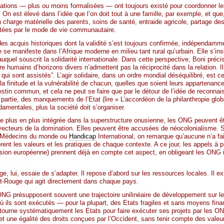
iations — plus ou moins formalisées — ont toujours existé pour coordonner les
nt. On est élevé dans l’idée que l’on doit tout à une famille, par exemple, et q
n charge matérielle des parents, soins de santé, entraide agricole, partage de
ctées par le mode de vie communautaire.
des acquis historiques dont la validité s’est toujours confirmée, indépenda
 se manifeste dans l’Afrique moderne en milieu tant rural qu’urbain. Elle s’insc
auquel souscrit la solidarité internationale. Dans cette perspective, Boni préci
e humains d’horizons divers n’admettent pas la réciprocité dans la relation. I
x qui sont assistés”. L’agir solidaire, dans un ordre mondial déséquilibré, est 
 finitude et la vulnérabilité de chacun, quelles que soient leurs appartenance
in commun, et cela ne peut se faire que par le détour de l’idée de reconnaiss
partie, des manquements de l’Etat (lire « L’accordéon de la philanthropie glob
amentales, plus la société doit s’organiser.
 de plus en plus intégrée dans la superstructure onusienne, les ONG peuvent ê
cteurs de la domination. Elles peuvent être accusées de néocolonialisme. S
e Médecins du monde ou
Handicap
International, on remarque qu’aucune n’a fai
ent les valeurs et les pratiques de chaque contexte. A ce jour, les appels à p
sion européenne) prennent déjà en compte cet aspect, en obligeant les ONG in
, lui, essaie de s’adapter. Il repose d’abord sur les ressources locales. Il ex
t-Rouge qui agit directement dans chaque pays.
ONG présupposent souvent une trajectoire unilinéaire de développement sur l
ù ils sont exécutés — pour la plupart, des Etats fragiles et sans moyens finan
ontourne systématiquement les Etats pour faire exécuter ses projets par les O
t une égalité des droits conçues par l’Occident, sans tenir compte des valeur