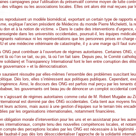
aines campagnes pour l’utilisation du préservatif comme moyen de lutte cont
 des villages ou les associations locales. Elles ont alors été mal reçues par 
es reproduisent un modèle biomédical, exportant un certain type de rapports e
sme, explique l’ancien président de Médecins du monde Pierre Micheletti, la re
u don et à la notion de victime. » Dans le cadre des interventions d’urgence
enseignée dans les universités occidentales, poursuit-il, les équipes médical
oignants nationaux ni les représentations que les personnes prises en charge o
et une médecine vétérinaire de catastrophe, il y a une marge qu’il faut survei
 des ONG peut contribuer à l’ouverture de régimes autoritaires. Certaines O
t là où l’on se tait, ou pis, là où l’on fait taire. Depuis peu, le Comité catholi
solidaire) et Transparency International font le lien entre corruption des élit
e gouvernance » et la démocratisation.
e sauraient résoudre par elles-mêmes l’ensemble des problèmes suscitant leurs
olitique. Dès lors, elles s’intéressent aux politiques publiques. Cependant, 
gérence. Ainsi, le discours des ONG est parfois mal perçu par les tenants du 
mbabwe, les gouvernants ont beau jeu de dénoncer un complot occidental cont
re s’agissant de régimes autoritaires comme celui de M. Robert Mugabe au Z
ternational est dominé par des ONG occidentales. Cela tient aux moyens finan
nt leurs actions, mais aussi à une gestion d’équipes sur le terrain très encadr
ablies par les organisations internationales, notamment financières.
en obligation morale d’intervention pour les uns et en assistanat pour les autre
res internationaux, compte tenu des nouvelles compétences locales, et notam
e en compte des perceptions locales par les ONG est nécessaire à la légitimit
 Ne faudrait-il pas dès lors désoccidentaliser l’approche de la solidarité internat